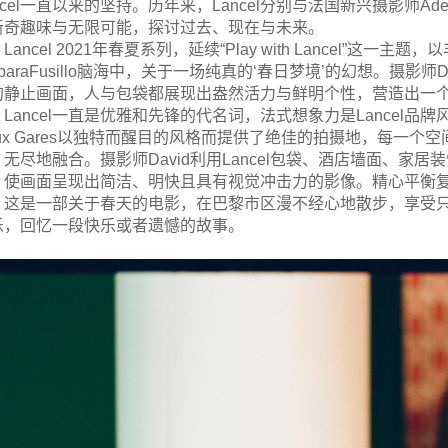
ncel一直以来的坚持。历年来，Lancel分别与法国新兴摄影师Adeline 
新奇趣味与无限可能，探讨过去、现在与未来。
Lancel 2021年春夏系列，延续“Play with Lancel”这
rbaraFusillo脑海中，关于一场纯真的‘春日梦境’的幻想。摄影
的静止画面，人与包袋都展现出盎然活力与鲜明个性，营造出一
Lancel一直是优雅和先锋的代名词，法式想象力是Lancel品牌
eux Gares以独特而醒目的风格而提供了绝佳的拍摄地，每一
、无尽地融合。摄影师David利用Lancel包袋、酒店墙面、
，使画面呈现出简洁、明快且具有视觉冲击力的影像。精心平衡
这是一部关于春天的电影，在巴黎市区漫不经心地散步，享受
乐，回忆一段快乐或者遗憾的故事。