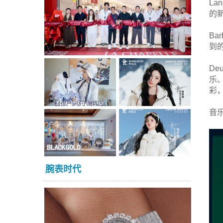
La
的
Ba
到
D
乐
彩
音
腕表时代