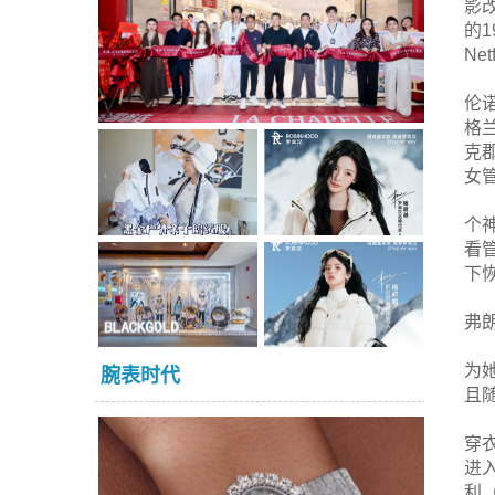
影改
的
Net
伦
格兰
克
女
个
看
下
弗朗
为
腕表时代
且
穿
进
利（