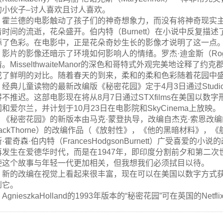
的小伙子–讨人喜欢且讨人喜欢。
霍兰德的电影触动了孩子们的神奇想象力，而没有将神奇现实
着时间的流逝，花朵盛开。伯内特（Burnett）在小说中反复
添了色彩。在电影中，正是花朵奇妙生长的影像才说明了这一点
影片的影像还暗示了环境如何影响人的情绪。罗杰·迪金斯（Roge
。MisselthwaiteManor的深色和哥特式外观完美地诠
成了鲜明的对比。随着春天的到来，柔和的柔和色彩随着花园中
经典儿童读物的最新改编版《秘密花园》定于4月3日通过Studi
不推迟。这部电影现在将从8月7日通过STXfilms在美国以数字形式
和爱尔兰，并计划于10月23日在电影院和SkyCinema上放映。
《秘密花园》的新版本由马克·蒙登执导，改编自杰克·索恩改
ackThorne）的改编作品（《放射性》，《他的黑暗材料》，《航
·霍奇森·伯内特（FrancesHodgsonBurnett）广受喜
再发生在爱德华时代，而是在1947年，即印度分割前夕和第二
使这个故事与年轻一代更加相关，但我想我们必须拭目以待。
新的改编在视觉上看起来很丰富，现在可以在美国以数字方式获
到它。
AgnieszkaHolland的1993年版本的“秘密花园”可在英国的Netf