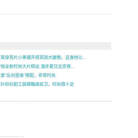
真穿亮片小黑裙开衩高到大腿根，这身材让...
恒全新时尚大片释出 漫步夏日北京夜...
爱“反向思维”搭配，非常时尚
晨针织衫配工装裤酷飒前卫，时尚感十足