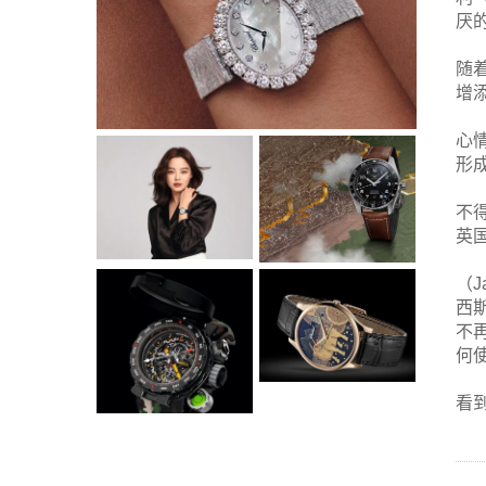
厌
随
增
心情
形
不得
英国
（J
西斯
不
何
看