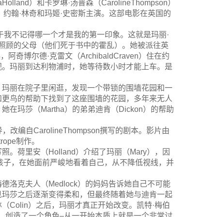
and）和卡罗琳·汤普森（CarolineThompson）
特，约翰·林奇和玛姬·史密斯主演。这部电影在英国的
于我不记得哪一个才是我的第一印象。这就是玛丽·
疏于照顾的父母（他们死于书中的霍乱）。她被派往英
阿奇博尔德·克雷文（ArchibaldCraven）住在约
视。玛丽到达利物浦时，她等待数小时才能上车。是
，玛丽在院子里闲逛，发现一个带锁的围墙花园和一
知更鸟的帮助下找到了这座围墙的花园，多年来无人
莎（Martha）的弟弟迪肯（Dickon）的帮助
执导，改编自CarolineThompson撰写的剧本。影片由
trope制作。
荷里安（Holland）介绍了玛丽（Mary），因
的孩子，在她面前严峻地看着自己，从不降低视线，并
洛克夫人（Medlock）的妈妈告诉她自己不可能
见玛莎之后逐渐变得柔和，但最终随着她与迪肯一起
Colin）之后，玛丽才真正开始改变。凯特·梅伯
非常完美，创造了一个角色–从一开始本质上就是一个非常讨