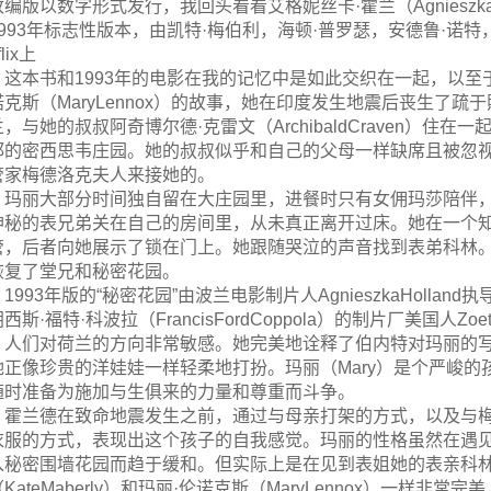
编版以数字形式发行，我回头看看艾格妮丝卡·霍兰（AgnieszkaHoll
1993年标志性版本，由凯特·梅伯利，海顿·普罗瑟，安德鲁·诺
flix上
这本书和1993年的电影在我的记忆中是如此交织在一起，以至
诺克斯（MaryLennox）的故事，她在印度发生地震后丧生了
，与她的叔叔阿奇博尔德·克雷文（ArchibaldCraven）住在一起，
郡的密西思韦庄园。她的叔叔似乎和自己的父母一样缺席且被忽
管家梅德洛克夫人来接她的。
玛丽大部分时间独自留在大庄园里，进餐时只有女佣玛莎陪伴
神秘的表兄弟关在自己的房间里，从未真正离开过床。她在一个
管，后者向她展示了锁在门上。她跟随哭泣的声音找到表弟科林。她在玛
恢复了堂兄和秘密花园。
1993年版的“秘密花园”由波兰电影制片人AgnieszkaHolland
西斯·福特·科波拉（FrancisFordCoppola）的制片厂美国人Zoe
人们对荷兰的方向非常敏感。她完美地诠释了伯内特对玛丽的写照。
她正像珍贵的洋娃娃一样轻柔地打扮。玛丽（Mary）是个严峻
随时准备为施加与生俱来的力量和尊重而斗争。
霍兰德在致命地震发生之前，通过与母亲打架的方式，以及与梅德
衣服的方式，表现出这个孩子的自我感觉。玛丽的性格虽然在遇
入秘密围墙花园而趋于缓和。但实际上是在见到表姐她的表亲科林（
KateMaberly）和玛丽·伦诺克斯（MaryLennox）一样