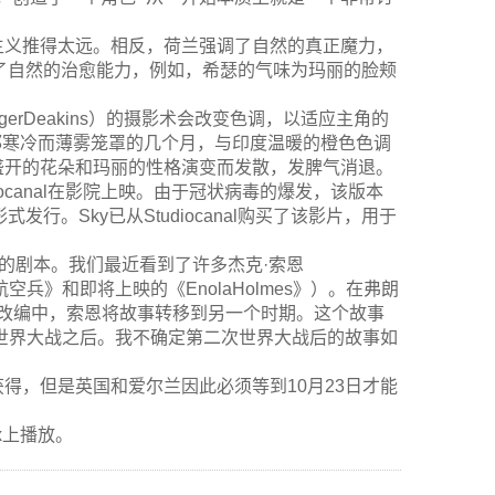
主义推得太远。相反，荷兰强调了自然的真正魔力，
描述了自然的治愈能力，例如，希瑟的气味为玛丽的脸颊
。
rDeakins）的摄影术会改变色调，以适应主角的
释了约克郡寒冷而薄雾笼罩的几个月，与印度温暖的橙色色调
盛开的花朵和玛丽的性格演变而发散，发脾气消退。
ocanal在影院上映。由于冠状病毒的爆发，该版本
发行。Sky已从Studiocanal购买了该影片，用于
编的剧本。我们最近看到了许多杰克·索恩
空兵》和即将上映的《EnolaHolmes》）。在弗朗
爱的小说的改编中，索恩将故事转移到另一个时期。这个故事
次世界大战之后。我不确定第二次世界大战后的故事如
得，但是英国和爱尔兰因此必须等到10月23日才能
lix上播放。