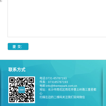
言:
联系方式
电话:0731-85787193
传真：073185787193
电邮:info@themepark.com.cn
地址：长沙市雨花区雨花亭黄土岭路三重星都
心
扫描左边的二维码关注我们官网微信