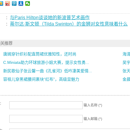
:
与Paris Hilton谈谈她的新波普艺术画作
:
蒂尔达·斯文顿（Tilda Swinton）的金狮对女性意味着什么
相关推荐
唐嫣穿针织衫配直筒裙优雅知性，还时尚
海清
C.Miniata助力环球旅游小姐大赛，提示女性勇...
吴宇
新民歌仙子张云馨一曲《孔雀河》低吟凄美爱情...
张天
容祖儿穿黑裙腰间裹块“红布”，高级显魅力
金
名：
输入名称 (*)
输入邮箱 (*)