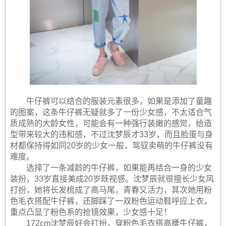
牛仔裤可以结合的服装元素很多，如果是添加了童趣
的图案，这条牛仔裤无疑就多了一份少女感，不太适合气
质成熟的大龄女性，可能会有一种强行装嫩的感觉，给造
型带来较大的违和感，不过沈梦辰才33岁，而且脸蛋与身
材都保持得如同20岁的少女一般，驾驭卖萌的牛仔裤没有
难度。
选择了一条减龄的牛仔裤，如果能再结合一身的少女
装扮，33岁直接美成20岁既视感。沈梦辰就很擅长少女风
打扮，她将长发梳成了高马尾，青春又活力，其次她用粉
色毛衣搭配牛仔裤，还脚踩了一双粉色运动鞋呼应上衣，
重点凸显了粉色系的抢镜效果，少女感十足！
172cm沈梦辰好会打扮，穿粉色毛衣搭高腰牛仔裤，