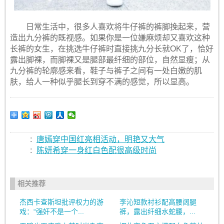
日常生活中，很多人喜欢将牛仔裤的裤脚挽起来，营
造出九分裤的既视感。如果你是一位嫌麻烦却又喜欢这种
长裤的女生，在挑选牛仔裤时直接挑九分长就OK了，恰好
露出脚裸，而脚裸又是腿部最纤细的部位，自然显瘦；从
九分裤的轮廓感来看，鞋子与裤子之间有一处白嫩的肌
肤，给人一种似乎腿长到穿不满的感觉，所以显高。
:
唐嫣穿中国红亮相活动，明艳又大气
:
陈妍希穿一身红白色配很高级时尚
相关推荐
杰西卡查斯坦批评权力的游
李沁短款衬衫配高腰阔腿
戏：“强奸不是一个...
裤，露出纤细水蛇腰，...