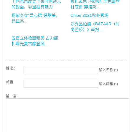
王鸥也再度登上某时尚杂志
娜扎玄色卫衣搭配血色蕾丝
的封面，彰显独有魅力
打底裤 穿搭简...
杨紫身穿”爱心裙”好甜美，
Chloé 2021秋冬秀场
还显高...
郑秀晶拍摄《BAZAAR（时
尚芭莎）》画报 ...
五官立体妆面精美 古力娜
扎曝光复古摩登风...
姓 名：
输入名称 (*)
邮箱
输入邮箱 (*)
留 言: