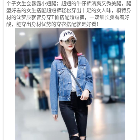
个子女生会暴露小短腿；超短的牛仔裤清爽又秀美腿，腿
型好看的女生搭配超短裤轻松穿出十足的女人味，模特身
材的沈梦辰就曾身穿T恤搭配超短裤，一双细长腿看着好
酸，能穿出身材优势的穿衣搭配就是好看！