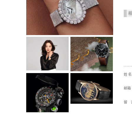
姓 
邮箱
留 