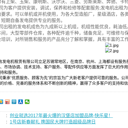
牌有上柴、玉柴、康明斯、沃尔沃、三菱、劳斯莱斯、奔驰、卡
 公司为客户提供安装，调试，保养和检修等配套服务;发电机出租
电要求。可以单机或并机使用，为各大型造船厂，星级酒店，各
，短期自备发电提供专业的服务。
 公司出租的发电机成色为九成新以上机组，机组性能优良，耗油
车间，大型零部件仓库，各种配件逾千种，储备充足，可维修与
业培训，对所销售和服务的产品充分了解和掌握，具有丰富的工
诚信发电机租赁有限公司立足苏锡常地区，在南京、杭州、上海都设有服
展、市场协调、技术支持、客户服务、零配件供应等方面发挥了巨大的作
支持和服务。
公司秉承“优质服务、顾客为先”的宗旨为广大新老客户提供可靠的服务。公
理的价格、完善的服务体系和不断创新的精神，赢得了众多客户的支持和
:
创业就选2017年最火爆的汉堡店加盟品牌-快乐星！
:
1号店新春献礼 携国民大牌打造超级品牌日