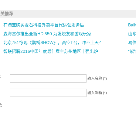
相关推荐
在淘宝购买麦石科技外卖平台代运营服务后
Ba
森海塞尔推出全新HD 550 为发烧友和游戏玩家...
山
北京751惊现《鹊桥SHOW》，高空T台，咋不上天？
易信
智联招聘2016中国年度最佳雇主苏州地区十强出炉
“紫
名：
输入名称 (*)
输入邮箱 (*)
言: