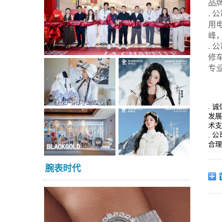
品
.
用
峰
.
修
专
. 
发
术
. 
合
腕表时代