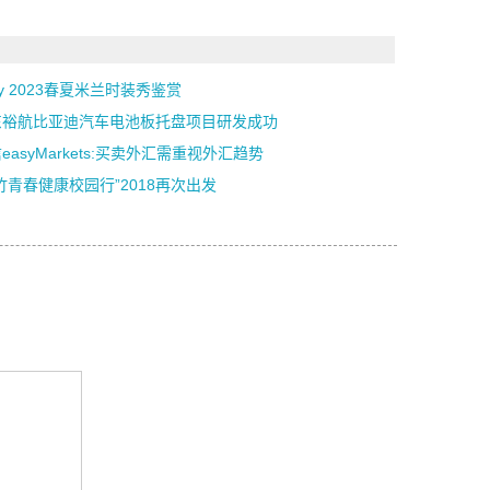
lly 2023春夏米兰时装秀鉴赏
东裕航比亚迪汽车电池板托盘项目研发成功
easyMarkets:买卖外汇需重视外汇趋势
竹青春健康校园行”2018再次出发