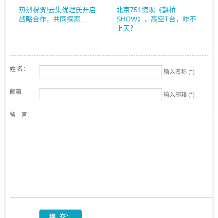
热烈祝贺!云集优理氏开启
北京751惊现《鹊桥
战略合作，共同探索...
SHOW》，高空T台，咋不
上天？
姓 名：
输入名称 (*)
邮箱
输入邮箱 (*)
留 言: