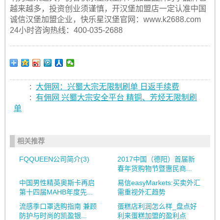
越来越多，投资创业须谨慎，开汉堡加盟店一定认准中国
诚信汉堡加盟企业，快乐星汉堡官网：www.k2688.com
24小时咨询热线：400-035-2688
:
大佣网：兴蜀大宗无限制刷单 日返手续费
:
有佣网 兴蜀大宗安全平台 精铜、芳烃无限制刷
单
相关推荐
FQQUEEN公司简介(3)
2017中国（德阳）首届新
春年货购物节暨惠民商...
中国男性精英奥斯卡再启
易信easyMarkets:买卖外汇
第十四届MAHB年度先...
需重视外汇趋势
流感季口罩选购指南 兼顾
蛋糕店利润怎么样_盘点好
防护与时尚的凯盈银...
利来蛋糕加盟的盈利点