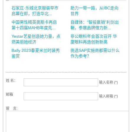
石家庄·乐城北京服装早市
助力一带一路，从IBC走向
启幕在即，打造华北...
世界
中国男性精英奥斯卡再启
自媒体：“智投赢销”利剑出
第十四届MAHB年度先...
鞘，参展品牌借力新...
Yestar艺星创造她力量，点
非公眼科年会首次召开 华
燃美丽她经济
厦眼科再造创新新高
Bally 2023春夏米兰时装秀
挑选SAP实施商都需以什么
鉴赏
作为参考？
姓 名：
输入名称 (*)
邮箱
输入邮箱 (*)
留 言: