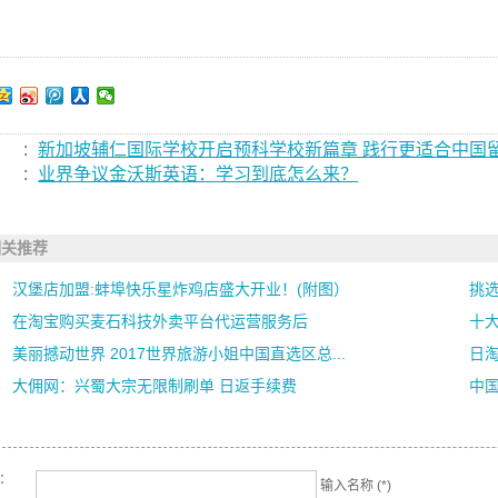
:
新加坡辅仁国际学校开启预科学校新篇章 践行更适合中国
:
业界争议金沃斯英语：学习到底怎么来？
相关推荐
汉堡店加盟:蚌埠快乐星炸鸡店盛大开业！(附图）
挑
在淘宝购买麦石科技外卖平台代运营服务后
十
美丽撼动世界 2017世界旅游小姐中国直选区总...
日
大佣网：兴蜀大宗无限制刷单 日返手续费
中国
名：
输入名称 (*)