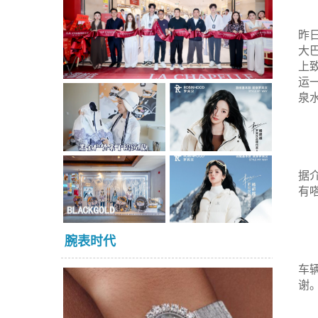
昨
大
上
运
泉
据
有
腕表时代
车
谢