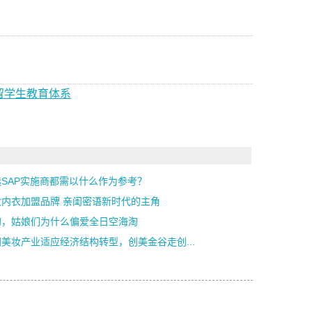
留学生教育体系
选SAP实施商都需以什么作为参考？
大内衣加盟品牌 亲闺密语新时代的主角
淘，姑娘们为什么偏爱全日空海淘
美妆产业适应经济结构转型，创美金谷走创...