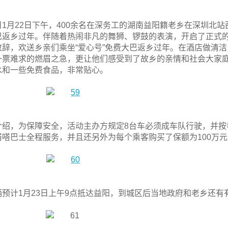
日1月22日下午，400余名在深务工的湖南益阳籍老乡在深圳北站
巴返乡过年。伴随着热闹非凡的舞狮、锣鼓的表演，开启了正式
致辞，欢送乡亲们乘坐“爱心号”免费大巴返乡过年。在酒店做清
一票难求的燃眉之急，更让他们感受到了故乡的亲情和社会大家
水和一些免费食品，非常贴心。
介绍，为保障安全，活动主办方规定8台车必须成车队行驶，并按
嗒嗒巴士全程服务，并且还另外为每个乘客购买了保额为100万
辆预计1月23日上午9点抵达益阳，到城区后当地政府和老乡还
。