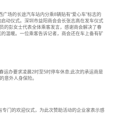
西广场的长途汽车站内分乘8辆贴有“爱心车”标志的
的启动仪式。深圳市益阳商会会长张志高在发车仪式
洁员的彭女士代表全体乘客发言，感谢商会解决了春
庭的温暖。一位乘客告诉记者，商会还在车上备有矿
春运办要求凌晨2时至5时停车休息;此次的承运商是
元的意外人身保险。
有有专门的欢迎仪式，为此次赞助活动的企业家表示感