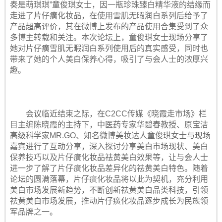
奏是萌琪琪”童俊琪女士，因一瓶珍珠臻白精华液的结缘而
走进了片仔癀化妆品，在使用雪肌无暇润白系列后给予了
产品超高评价，其在微博上发布的产品使用合集受到了众
多博主转载和关注。本次论坛上，童俊琪女士现场分享了
她对片仔癀雪肌无暇润白系列使用后的真实感受，同时也
带来了她的个人美白保养心得，吸引了与会人士的浓厚兴
趣。
会议临近结束之际，在C2CC传媒《晓霞走市场》栏
目主编陈晓霞的主持下，中医药专家华碧春教授、原宝洁
高级科学家MR.GO、知名微博美妆达人童俊琪女士与现场
嘉宾进行了互动分享，深入探讨分享美白市场现状、美白
保养技巧以及片仔癀化妆品祛黄美白效果等，让与会人士
进一步了解了片仔癀化妆品差异化的祛黄美白特色。随着
论坛的圆满落幕，片仔癀化妆品将以此为契机，充分利用
美白市场发展新趋势，不断创新祛黄美白品类科技，引领
祛黄美白市场发展，推动片仔癀化妆品逐步成长为民族领
军品牌之一。