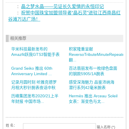
:
晶之梦水晶——见证长久爱情的永恒印记
:
祝贺中国珠宝加盟领导者“晶石灵”进驻江西南昌红
谷滩万达广场！
相关推荐
华米科技最新发布的
积家隆重呈献
Amazfit跃我GTS3智能手表
ReversoTributeMinuteRepeater
翻...
Grand Seiko 推出 60th
百达翡丽发布一枚绿色盘面
Anniversary Limited ...
的钢款5905/1A腕表
记录月圆时刻 听雅克德罗
感受深海魅力 品鉴沛纳海
月相大秒针腕表夜话中秋
潜行系列42毫米腕表
历峰集团发布2020/21上半
Hermès 推出 Arceau Soleil
年财报 中国市场...
女表：渐变色与太...
姓 名：
输入名称 (*)