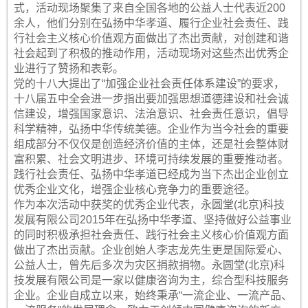
式，活动现场聚集了来自全国各地的公益人士代表近200
余人，他们分别在弘扬中华孝道、履行企业社会责任、践
行社会主义核心价值观方面做出了杰出贡献，对创建和谐
社会起到了积极的推动作用，活动现场对这些杰出优秀企
业进行了赞扬和表彰。
党的十八大提出了“加强企业社会责任体系建设”的要求，
十八届五中全会进一步指出要加强思想道德建设和社会诚
信建设，增强国家意识、法治意识、社会责任意识，倡导
科学精神，弘扬中华传统美德。企业作为当今社会的重要
组成部分不仅仅是创造经济价值的主体，还是社会整体财
富积累、社会文明进步、环境可持续发展的重要推动者。
践行社会责任、弘扬中华孝道已经成为当下杰出企业创立
优秀企业文化，增强企业核心竞争力的重要途径。
作为本次活动中获奖的优秀企业代表，永圆堂(北京)科技
发展有限公司2015年在弘扬中华孝道、坚持做好公益事业
的同时积极承担社会责任、践行社会主义核心价值观方面
做出了杰出贡献。企业创始人李志龙先生更是国际爱心、
公益人士，曾先后多次为灾区捐款捐物。永圆堂(北京)科
技发展有限公司是一家以健康咨询为主，综合型科技服务
企业。企业自成立以来，始终秉承“一流企业、一流产品、