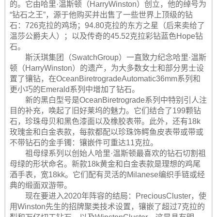
的。它由哈里·温斯顿（HarryWinston）创立，他的绰号为
“钻石之王”，源于他购买并出售了一些世界上顶级的钻
石：726克拉的鸡场；94.80克拉的东方之星（后来卖给了
温莎公爵夫人）；以及传奇的45.52克拉彩钻蓝色Hope钻
石。
斯沃琪集团（SwatchGroup）一直致力纪念哈里·温斯
顿（HarryWinston）的遗产，为大多数女士和部分男士设
置了镶钻，在OceanBiretrogradeAutomatic36mm系列和
更小巧的Emerald系列中增加了钻石。
新的黑白型号是OceanBiretrograde系列中特别引人注
目的补充，唤起了旧好莱坞的魅力。它们结合了199颗钻
石，珍珠母贝和黑色漆面以及橡胶表带。此外，还有18k
玫瑰金和白金表款，每款都配以珍珠饰鳄鱼皮表带或带或
不带钻石的金手镯：镶嵌件可重达11克拉。
祖母绿系列以创始人哈里·温斯顿最喜欢的钻石切割祖
母绿的形状命名。新款18k黄金和白金表款是理想的鸡尾
酒手表，宽18kk。它们配有灵活的Milanese编织手链或经
典的缎面双游带。
现在要进入2020年阵容的结局：PreciousCluster，使
用Winston先生的招牌聚类技术设置，镶嵌了超过7克拉的