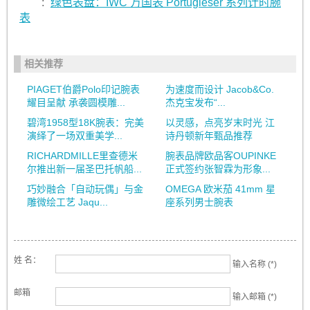
:
绿色表盘：IWC 万国表 Portugieser 系列计时腕
表
相关推荐
PIAGET伯爵Polo印记腕表
为速度而设计 Jacob&Co.
耀目呈献 承袭圆模雕...
杰克宝发布“...
碧湾1958型18K腕表：完美
以灵感，点亮岁末时光 江
演绎了一场双重美学...
诗丹顿新年甄品推荐
RICHARDMILLE里查德米
腕表品牌欧品客OUPINKE
尔推出新一届圣巴托帆船...
正式签约张智霖为形象...
巧妙融合「自动玩偶」与金
OMEGA 欧米茄 41mm 星
雕微绘工艺 Jaqu...
座系列男士腕表
姓 名：
输入名称 (*)
邮箱
输入邮箱 (*)