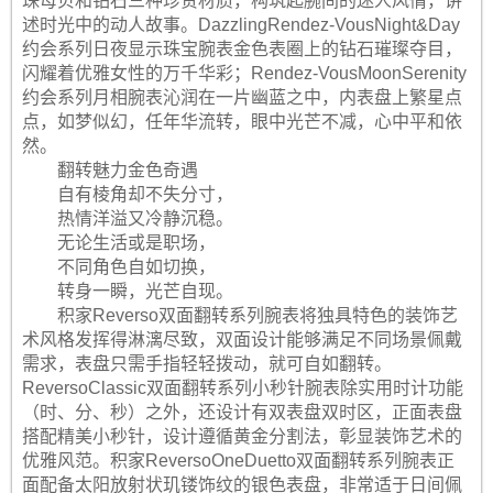
珠母贝和钻石三种珍贵材质，构筑起腕间的迷人风情，讲
述时光中的动人故事。DazzlingRendez-VousNight&Day
约会系列日夜显示珠宝腕表金色表圈上的钻石璀璨夺目，
闪耀着优雅女性的万千华彩；Rendez-VousMoonSerenity
约会系列月相腕表沁润在一片幽蓝之中，内表盘上繁星点
点，如梦似幻，任年华流转，眼中光芒不减，心中平和依
然。
翻转魅力金色奇遇
自有棱角却不失分寸，
热情洋溢又冷静沉稳。
无论生活或是职场，
不同角色自如切换，
转身一瞬，光芒自现。
积家Reverso双面翻转系列腕表将独具特色的装饰艺
术风格发挥得淋漓尽致，双面设计能够满足不同场景佩戴
需求，表盘只需手指轻轻拨动，就可自如翻转。
ReversoClassic双面翻转系列小秒针腕表除实用时计功能
（时、分、秒）之外，还设计有双表盘双时区，正面表盘
搭配精美小秒针，设计遵循黄金分割法，彰显装饰艺术的
优雅风范。积家ReversoOneDuetto双面翻转系列腕表正
面配备太阳放射状玑镂饰纹的银色表盘，非常适于日间佩