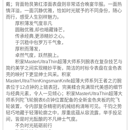
戴；背面勃艮第红漆面表盘则非常适合晚宴华服。一面热
情洋溢，一面沉静优雅，恰如时光赋予的不同身份，随心
而行，感受人生别样魅力。
厚积薄发气度非凡
圆融优雅,却也暗藏锋芒，
传承经典,更添精妙之心。
于沉稳中包罗万千气象，
厚积而薄发，
卓然气度，跃然腕上。
积家MasterUltraThin超薄大师系列腕表在复杂技艺与
简约美学之间实现精妙平衡，简洁的时标令表盘在金色表
壳的映衬下更显绅士风采。积家
MasterUltraThinKingsmanKnife超薄大师系列王者之刃腕
表位于12点钟的上链表冠，完美糅合充满现代美感的细节
与经典元素，令人一见倾心；积家MasterUltraThin超薄大
师系列陀飞轮腕表6点钟位置配备的全新金色夹板的陀飞
轮装置，令内部复杂精密的机械结构清晰可见。千钧之势
轻巧地藏于轻薄轮廓之中，厚重底蕴从容流露，举手投足
间，皆是时光酝酿的不凡绅士气度。
不负时光砥砺前行