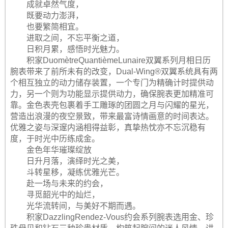
成就卓然气度，
既要动力澎湃，
也要繁简相宜。
进取之间，不忘平衡之道，
日积月累，感悟时光魅力。
积家DuomètreQuantièmeLunaire双翼系列月相日历
腕表带来了前所未有的改变，Dual-Wing®双翼系统具有两
个相互独立的动力储存装置，一个专门为精确计时提供动
力，另一个则为功能显示提供动力，确保腕表更加精准可
靠。金色表壳包裹着手工雕琢的团圆之月与闪耀的星光，
营造出浪漫的夜空景致，带来最富诗情画意的时间表达。
优雅之姿与深邃内涵相得益彰，真挚热忱亦不忘沉稳有
度，于时光中历练成金。
金色年华璀璨绽放
日升月落，演绎时光之美，
斗转星移，凝练优雅光芒。
赴一场与未来的约会，
寻觅韶光中的灿烂，
光华流转间，与美好不期而遇。
积家DazzlingRendez-Vous约会系列腕表选用金、珍