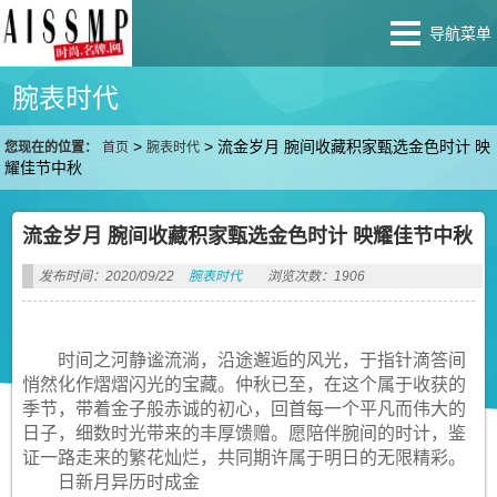
导航菜单
腕表时代
>
>
流金岁月 腕间收藏积家甄选金色时计 映
您现在的位置：
首页
腕表时代
耀佳节中秋
流金岁月 腕间收藏积家甄选金色时计 映耀佳节中秋
发布时间：2020/09/22
腕表时代
浏览次数：1906
时间之河静谧流淌，沿途邂逅的风光，于指针滴答间
悄然化作熠熠闪光的宝藏。仲秋已至，在这个属于收获的
季节，带着金子般赤诚的初心，回首每一个平凡而伟大的
日子，细数时光带来的丰厚馈赠。愿陪伴腕间的时计，鉴
证一路走来的繁花灿烂，共同期许属于明日的无限精彩。
日新月异历时成金