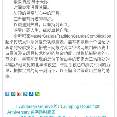
繁星浩瀚,舞于天际，
时间奥秘深藏其间。
头顶的星空与心中的理想，
庄严着前行者的脚步。
以虔诚对热爱，以坚持对追寻，
感受广袤人生，成就卓越自我。
全新积家MasterGrandeTraditionGrandeComplication
超卓传统大师系列复杂功能腕表，荟萃积家逾一个世纪所
积累的经验技艺，搭载三问报时及星空这两项制表历史上
诗意浪漫又颇具技术挑战的复杂功能，堪称机械腕表的典
范之作。星空图呈现的是位于汝山谷的积家大工坊所处的
46度纬线可见的北半球夜空，于朗朗夜色中感受时间的力
量，把握宝贵的每一刻当下，以不懈追寻锻造出生命的勋
章。
:
Andersen Genève 推出 Jumping Hours 40th
Anniversary 数字跳时腕表