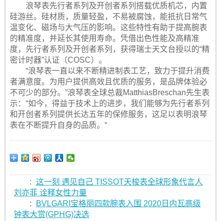
浪琴表先行者系列及开创者系列搭载优质机芯，内置
硅游丝。硅材质，质量轻盈，不易被腐蚀，能抵抗日常气
温变化、磁场与大气压的影响。这些特性有助于提高腕表
的精准度，并延长其使用寿命。凭借出色性能及高精准
度，先行者系列及开创者系列，获得瑞士天文台授以的“精
密计时器”认证（COSC）。
“浪琴表一直以来不断精进制表工艺，致力于提升消费
者满意度。为用户提供高效且优质的服务，是品牌体验必
不可少的部分。”浪琴表全球总裁MatthiasBreschan先生表
示：“如今，得益于技术上的进步，我们能够为先行者系列
和开创者系列提供长达五年的保修服务，这足以表明浪琴
表在不断提升自身的品质。“
:
这一刻 遇见自己 TISSOT天梭表全球形象代言人
刘亦菲 诠释女性力量
:
BVLGARI宝格丽四款腕表入围 2020日内瓦高级
钟表大赏(GPHG)决选