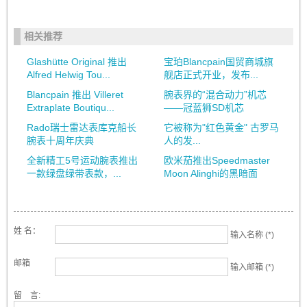
相关推荐
Glashütte Original 推出
宝珀Blancpain国贸商城旗
Alfred Helwig Tou...
舰店正式开业，发布...
Blancpain 推出 Villeret
腕表界的“混合动力”机芯
Extraplate Boutiqu...
——冠蓝狮SD机芯
Rado瑞士雷达表库克船长
它被称为"红色黄金" 古罗马
腕表十周年庆典
人的发...
全新精工5号运动腕表推出
欧米茄推出Speedmaster
一款绿盘绿带表款，...
Moon Alinghi的黑暗面
姓 名：
输入名称 (*)
邮箱
输入邮箱 (*)
留 言: