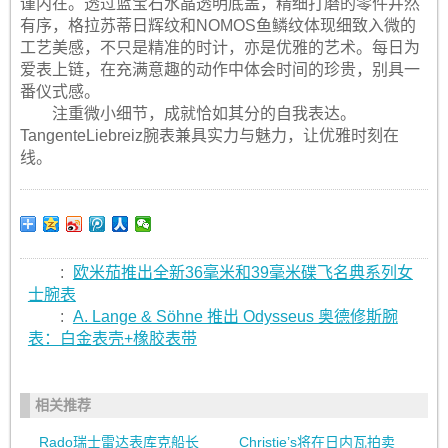
谨内在。透过蓝宝石水晶透明底盖，精细打磨的零件井然
有序，格拉苏蒂日辉纹和NOMOS鱼鳞纹体现细致入微的
工艺美感，不只是精准的时计，亦是优雅的艺术。每日为
爱表上链，在充满意趣的动作中体会时间的珍贵，别具一
番仪式感。
注重微小细节，成就恰如其分的自我表达。
TangenteLiebreiz腕表兼具实力与魅力，让优雅时刻在
线。
:
欧米茄推出全新36毫米和39毫米碟飞名典系列女
士腕表
:
A. Lange & Söhne 推出 Odysseus 奥德修斯腕
表：白金表壳+橡胶表带
相关推荐
Rado瑞士雷达表库克船长
Christie’s将在日内瓦拍卖