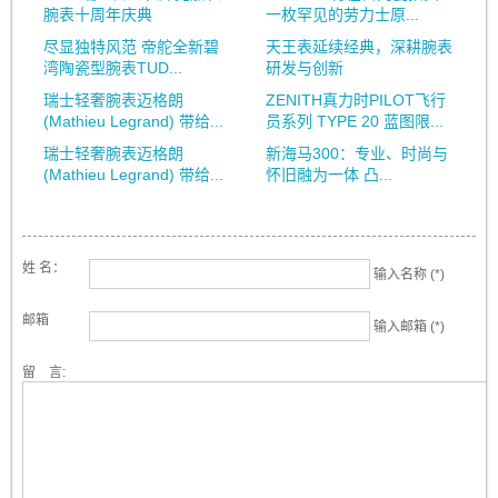
腕表十周年庆典
一枚罕见的劳力士原...
尽显独特风范 帝舵全新碧
天王表延续经典，深耕腕表
湾陶瓷型腕表TUD...
研发与创新
瑞士轻奢腕表迈格朗
ZENITH真力时PILOT飞行
(Mathieu Legrand) 带给...
员系列 TYPE 20 蓝图限...
瑞士轻奢腕表迈格朗
新海马300：专业、时尚与
(Mathieu Legrand) 带给...
怀旧融为一体 凸...
姓 名：
输入名称 (*)
邮箱
输入邮箱 (*)
留 言: