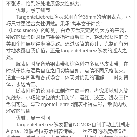
不张扬，恰到好处地展露女性魅力。
优雅，融于细节
TangenteLiebreiz腕表采用直径35mm的精钢表壳，小
巧尺寸更适合女性佩戴。秉承“寓丰富于简约”
（Lessismore）的原则，白色表盘奠定简约大方的基调，
别致的摩卡棕时标与镀金指针点缀其上，将现代女性的柔
美和个性展现得淋漓尽致。通过极简的设计，克制而有分
寸地表露自我价值，正是TangenteLiebreiz腕表的迷人之
处。
腕表同时配备精钢表带和棕色科尔多瓦马皮表带，在
时髦干练与温柔自在之间切换自如，点睛不同风格装束，
适宜一年四季和各式场合，体现对优雅的理解——时刻得
体，永远合宜。
随表附赠的德国手工制作牛皮手包，考究质地融入简
练线条，小巧轮廓包纳实用美学，酒红、淡蓝、浅灰三种
色调可选，与TangenteLiebreiz腕表相得益彰，散发内敛
雅致的气质。
优雅，显于时间
TangenteLiebreiz腕表配备NOMOS自制手动上链机芯
Alpha，遵循格拉苏蒂制表传统，一丝不苟的态度缔造严