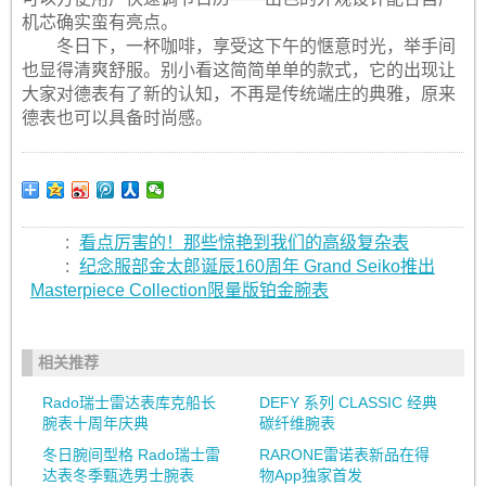
机芯确实蛮有亮点。
冬日下，一杯咖啡，享受这下午的惬意时光，举手间
也显得清爽舒服。别小看这简简单单的款式，它的出现让
大家对德表有了新的认知，不再是传统端庄的典雅，原来
德表也可以具备时尚感。
:
看点厉害的！那些惊艳到我们的高级复杂表
:
纪念服部金太郎诞辰160周年 Grand Seiko推出
Masterpiece Collection限量版铂金腕表
相关推荐
Rado瑞士雷达表库克船长
DEFY 系列 CLASSIC 经典
腕表十周年庆典
碳纤维腕表
冬日腕间型格 Rado瑞士雷
RARONE雷诺表新品在得
达表冬季甄选男士腕表
物App独家首发