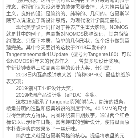
创办初期，这所学院可以说拥有全世界最时髦的教学
理念，教授们认为没必要的装饰需要去掉，大力推崇极简
主义，良好的设计是简约的、纯粹的、几何的。包豪斯学
院可以说设立了新设计思路，为现代设计学奠定基础。
现代美学设计同样对于钟表产生重大影响，NOMOS
就是其中的例子，包豪斯对NOMOS影响深远，其崇尚简
约理念、只留下本质，简单的几何形状，每个细节做到至
臻完美。其中今天要讲的这枚于2018年发布的
Tangenteneomatik41Update（型号为Tangente180）可以
说NOMOS近年来的代表作之一，曾获多项设计奖项。一
举斩获钟表界三项高含金量的设计大奖，分别是：
2018日内瓦高级钟表大赏（简称GPHG）最佳挑战腕
表奖项；
2019德国工业iF设计大奖；
2019欧洲产品设计奖（ePDA）金奖。
这枚180继承了Tangente系列的特点，简洁的线条，
棱角分明的造型和极具辨识的刻度字体。40.5MM的尺寸
显得盘面大方得体，内圈环绕着日期数字，通过两个红色
标记以显示所在日期。富有趣味的创新设计，使得盘面原
本朴素清爽的效果多了一丝玩味。
简约主义就是包豪斯风格的核心。提倡将表盘的元