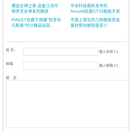
邂逅女神之美 品鉴江诗丹
华米科技最新发布的
顿伊灵女神系列腕表
Amazfit跃我GTS3智能手表
PIAGET伯爵于揭幕“悦享非
市面上常见的几种腕表贵金
凡制表”时计臻品巡回...
属材质你都知道多少
姓 名：
输入名称 (*)
邮箱
输入邮箱 (*)
留 言: