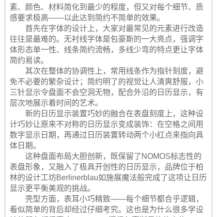
素、颜色、材料简化到最少的程度，但又对每个细节、质
感要求极高——以此达到简约不简单的效果。
首先在字体的设计上，大家对最常见的元素进行改造
往往是最难的。无衬线字体是包豪斯的一大亮点，强调字
体形态单一性、线条简约流畅，多线少弯的特点更让字体
简约易读。
其次在整体的协调性上，常用线条作为指针刻度，避
免不必要的繁杂设计；简约明了的视觉让人清爽舒服，小
三针显示令盘面不会空洞无物，配合外沿的日历显示，有
层次地展示着时间的艺术。
新的日历显示装置巧妙的融合在表盘刻度上，这种设
计巧妙让原来不对称的日历显示变成装饰：在空格之间用
数字显示日期，再通过日历装置转动两个小红点来指向具
体日期。
这种盘面布局大胆创新，既保留了NOMOS标志性的
表盘形象，又融入了极具开创性的日历显示，品牌位于柏
林的设计工坊Berlinerblau如施展魔法般完成了这项让日历
显示更平衡美观的挑战。
壳型方面，表耳小巧精致——每个细节都合乎逻辑，
看似简单的背后却经过仔细考究。这也是为什么很多学设