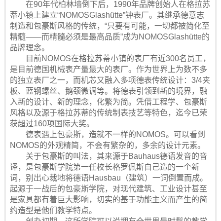
在90年代柏林墙倒下后，1990年品牌创始人在格拉苏
蒂小镇上建立“NOMOSGlashütte”钟表厂。其继承德意志
制造和包豪斯风格的传统，“只要有可能，一切都被简化至
精髓——而精髓必须是最高品质”成为NOMOSGlashütte的
品牌理念。
目前NOMOS在格拉苏蒂小镇的表厂有近300名员工，
是目前德国机械表产量最大的表厂。作为世界上为数不多
的独立表厂之一，而机芯又融入多项德表传统设计：3/4夹
板、蓝钢螺丝、鹅颈微调等。将德表引领到新的境界，融
入新的设计、新的理念，化繁为简。凭借工程学、包豪斯
风格以及源于格拉苏蒂的传统制表技艺等特色，迄今已荣
获超过160项国际大奖。
德表遇上包豪斯，造就不一样的NOMOS。可以看到
NOMOS的外观精简，不会有繁杂的，多余的设计元素。
关于包豪斯的叫法，其来源于Bauhaus德语发音的音
译，是包豪斯学院第一任校长格罗佩斯自己造的一个新
词，别出心裁地将德语Hausbau（建筑）一词倒置而成。
起源于一战后的包豪斯学院，对现代建筑、工业设计甚至
是家具都有着巨大影响，切实的基于功能主义而产生的简
约造型是他们教学特点。