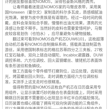
计的朋友都很喜欢NOMOS，深得包豪斯风格的真传。
让毒师最着迷是这NOMOS家的马臀皮表带，采用美
国Horween（霍尔文）家制造的科尔多瓦皮，质感细腻油
光饱满，被誉为皮中贵族是有道理的。经过一段时间的佩
戴，皮料会渐渐贴合手腕，慢慢析出油光效果，漂亮的光
泽感让你爱不释手。当然好的皮料也需要爱惜呵护，马臀
皮较容易划伤（也怕水），应尽量避免与硬物接触。
翻过来可看到NOMOS自产机芯DUW6101，这枚超薄
自动机芯备有NOMOS自制擒纵系统，搭载高温烧制蓝色
游丝，采用德国制表标志的格拉苏蒂四分之三夹板、27枚
红宝石轴承、双向上链自动摆陀、Incabloc避震器、DUW
调控系统、六方位调校、回火蓝钢螺丝、镀铑机芯表面饰
有条形波纹和鱼鳞纹。
做工方面每个零件细节打磨到位，边沿处理，齿轮抛
光，烤蓝螺丝回火到位。走时调教方面经六方位调校标
准，实测手上这支走时也很精准。
值得称赞的是NOMOS这枚自产机芯在日历盘采用专
用组件，让显示装置巧妙的融合在表盘刻度上，同时采用
瞬跳日历装置不需要担心出现显示半红半白的尴尬情况。
日历装置也细心搭载了拥有可双向快调功能的三角组件，
可以方便用户快速调节日历——出色的外观设计配合自产