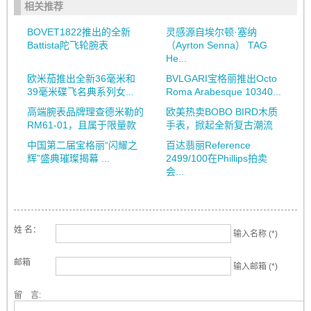
相关推荐
BOVET1822推出的全新
灵感源自埃尔顿·塞纳
Battista陀飞轮腕表
（Ayrton Senna） TAG
He...
欧米茄推出全新36毫米和
BVLGARI宝格丽推出Octo
39毫米碟飞名典系列女...
Roma Arabesque 10340...
高端腕表品牌理查德米勒的
欧美热卖BOBO BIRD木质
RM61-01，且属于限量款
手表，掀起全新复古潮流
中国第二届宝格丽“闪耀之
百达翡丽Reference
辉”盛典璀璨揭幕 ...
2499/100在Phillips拍卖
会...
姓 名：
输入名称 (*)
邮箱
输入邮箱 (*)
留 言: