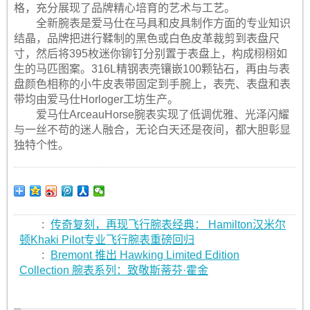
格，充分展现了品牌精心培育的艺术与工艺。
全新腕表是爱马仕在马具和皮具制作方面的专业知识
结晶，品牌把进行鞣制的黑色或白色皮革裁剪到表盘尺
寸，然后将395枚迷你铆钉分别置于表盘上，构成栩栩如
生的马匹图案。316L精钢表壳镶嵌100颗钻石，再由与表
盘颜色相称的小牛皮表带固定到手腕上，表壳、表盘和表
带均由爱马仕Horloger工坊生产。
爱马仕ArceauHorse腕表实现了低调优雅、光泽闪耀
与一丝不苟的迷人融合，无论白天还是夜间，都大胆彰显
独特个性。
:
传奇复刻，再现飞行腕表经典： Hamilton汉米尔
顿Khaki Pilot专业飞行腕表重磅回归
:
Bremont 推出 Hawking Limited Edition
Collection 腕表系列：致敬斯蒂芬·霍金