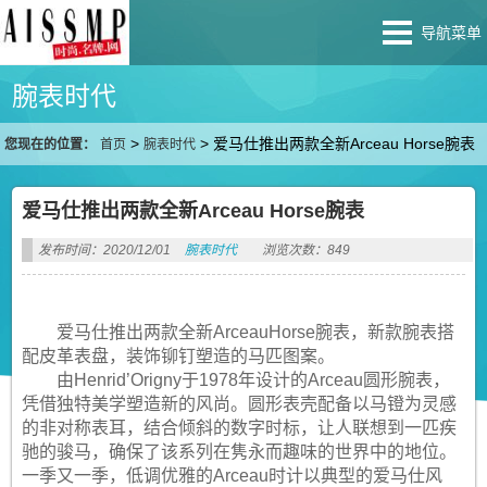
导航菜单
腕表时代
>
>
爱马仕推出两款全新Arceau Horse腕表
您现在的位置：
首页
腕表时代
爱马仕推出两款全新Arceau Horse腕表
发布时间：2020/12/01
腕表时代
浏览次数：849
爱马仕推出两款全新ArceauHorse腕表，新款腕表搭
配皮革表盘，装饰铆钉塑造的马匹图案。
由Henrid’Origny于1978年设计的Arceau圆形腕表，
凭借独特美学塑造新的风尚。圆形表壳配备以马镫为灵感
的非对称表耳，结合倾斜的数字时标，让人联想到一匹疾
驰的骏马，确保了该系列在隽永而趣味的世界中的地位。
一季又一季，低调优雅的Arceau时计以典型的爱马仕风