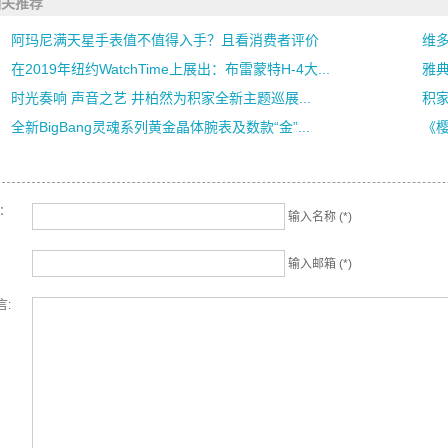
相关推荐
阿玛尼满天星手表值不值得入手？且看消费者评价
维多
在2019年纽约WatchTime上展出：布雷蒙特H-4大...
雅典
时光奏响 声音之艺 井柏然为积家全新主题巡展...
积
全新BigBang灵魂系列黄金晶体腕表及数款“金”...
《
名：
输入名称 (*)
输入邮箱 (*)
言: