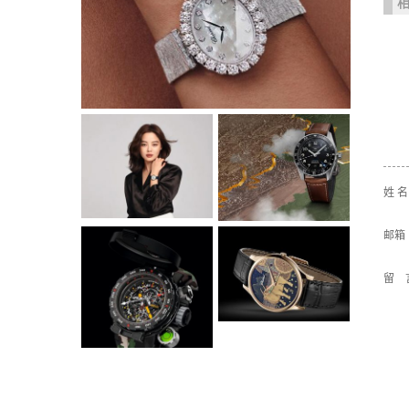
姓 
邮箱
留 