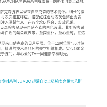
对SAXONIA萨克森系列腕表将于朗格限时线上商城
NIA萨克森腕表呈现来自萨克森的艺术情怀。细长的指
，与表壳相互呼应，搭配红棕色与浅灰色鳄鱼皮表
日注入温馨气息，在各个欢庆场合，绽放风采。
IA萨克森腕表呈现来自萨克森的白色浪漫。此对腕表采
色与白色的鳄鱼皮表带，至简至朴，至心至纯。在这
表呈现来自萨克森的日月星辰。位于12时位置与6时位
。精湛的技术与非凡的美学相辅相成。实心18K金
于腕间，与心爱的TA一同迎接幸福时光。
橡树系列 JUMBO 超薄自动上链腕表亮相富艺斯