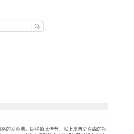
24小时联系电话：185 8888 888
朗格的发源地。朗格值此佳节，献上来自萨克森的祝