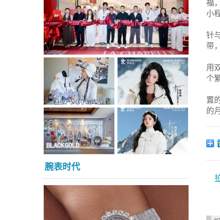
福
小
针
带
用
个
置
的
腕表时代