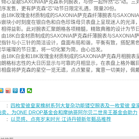
，倾心呈献SAXONIA萨克森系列腕表，与你一起怦然“芯”动。三
程序发售，更有萨克森“芯”动节日限定礼遇，限量20份。
由18K玫瑰金材质制成的SAXONIA萨克森纤薄腕表与SAXO
与嵌块小时刻度在银白色和白色珍珠母贝表盘上呈现迷人的光泽
，相得益彰。此对腕表汇聚朗格各项精髓，精致典雅的设计为节
由18K白金材质制成的SAXONIA萨克森纤薄腕表与SAXON
双指针与小三针的简洁设计，盘面布局和谐，平衡有致，搭配黑
繁华璀璨的节日里，将一切化繁为简，由心出发。
由18K白金和18K玫瑰金材质制成的SAXONIA萨克森月相腕
的朗格标志性的大日历显示与可靠的月相显示，在表盘上格外瞩目
月相盘将萨克森的星空一览无遗，点点繁星，寓意一切美好，佩戴
:
四枚爱彼皇家橡树系列大复杂功能镂空腕表及一枚爱彼 皇家
拍卖，为ONE DROP基金会和摩纳哥阿尔贝二世亲王基金会助力
:
以灵感，点亮岁末时光 江诗丹顿新年甄品推荐