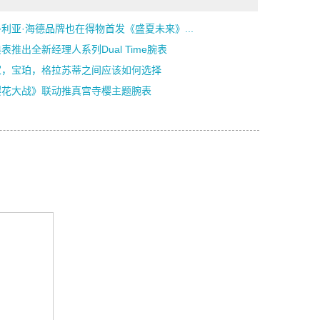
利亚·海德品牌也在得物首发《盛夏未来》...
表推出全新经理人系列Dual Time腕表
家，宝珀，格拉苏蒂之间应该如何选择
樱花大战》联动推真宫寺樱主题腕表