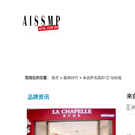
腕表时代
>
>
您现在的位置：
首页
腕表时代
来自萨克森的“芯”动祝福
来
品牌资讯
发