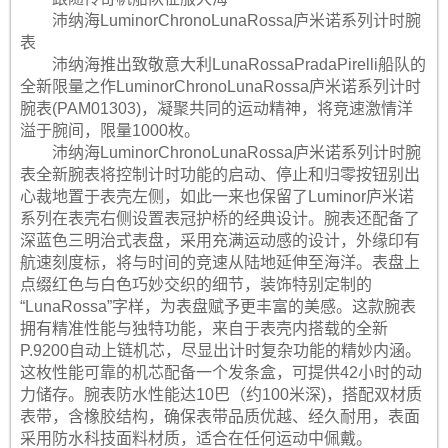
沛纳海LuminorChronoLunaRossa庐米诺系列计时腕
表
沛纳海推出致敬意大利LunaRossaPradaPirelli船队的
全新限量之作LuminorChronoLunaRossa庐米诺系列计时
腕表(PAM01303)，凝聚共同的运动精神，将竞速激情洋
溢于腕间，限量1000枚。
沛纳海LuminorChronoLunaRossa庐米诺系列计时腕
表全新腕表将控制计时功能的启动、停止和归零按钮别出
心裁地置于表壳左侧，如此一来也保留了Luminor庐米诺
系列在表壳右侧设置表冠护桥的经典设计。腕表还配备了
深蓝色三明治式表盘，采用充满运动感的设计，外缘印有
航速刻度标，将与时间的竞速从陆地延伸至海洋。表盘上
点缀红色与白色巧妙交织的细节，装饰特别定制的
“LunaRossa”字样，为表盘赋予更丰富的美感。这款腕表
拥有精准性能与独特功能，来自于表壳内搭载的全新
P.9200自动上链机芯，尽显出计时复杂功能的精妙内涵。
这枚性能可靠的机芯配备一个发条盒，可提供42小时的动
力储存。腕表防水性能达10巴（约100米深)，搭配双材质
表带，含橡胶结构，确保表带品质优越、经久耐用，表面
采用防水科技面料材质，适合在任何运动中佩戴。