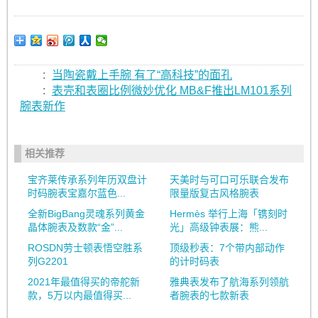
:
当陶瓷戴上手腕 有了“高科技”的面孔
:
表壳和表圈比例微妙优化 MB&F推出LM101系列
腕表新作
相关推荐
宝齐莱传承系列年历双盘计
天美时与可口可乐联合发布
时码腕表宝嘉尔蓝色...
限量版复古风格腕表
全新BigBang灵魂系列黄金
Hermès 举行上海「镌刻时
晶体腕表及数款“金”...
光」高级钟表展：熊...
ROSDN劳士顿表悟空胜系
顶级秒表：7个带内部动作
列G2201
的计时码表
2021年最值得买的帝舵新
雅典表发布了航海系列领航
款，5万以内最值得买...
者腕表的七款新表