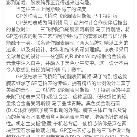
影到游戏，腕表跨界正变得越来越有趣。
当芝柏表乘上阿斯顿·马丁的速度
GP芝柏表三飞桥陀飞轮腕表阿斯顿·马丁特别版
GP芝柏表成为阿斯顿·马丁官方时计合作伙伴后推出
的首款时计——三飞桥陀飞轮腕表阿斯顿·马丁特别版，将
GP芝柏表的制表工艺与阿斯顿·马丁的奢雅风度与优异性
能融于一身。联名合作腕表展现了两大品牌对精湛工艺的
追求，以及对设计、材料和技术的深刻理解。该表带采用
全球首创的设计——在创新的RubberAlloy橡胶合金装饰
元素中注入白金，并融入于黑色小牛皮中。这一设计不由
令人联想到曾经的阿斯顿·马丁赛车。
GP芝柏表三飞桥陀飞轮腕表阿斯顿·马丁特别版这款
腕表继承了GP芝柏表的传统，拥有精巧的比例设计与富于
美感的造型。三飞桥陀飞轮腕表阿斯顿·马丁特别版的44毫
米陀飞轮表壳采用5级钛合金，这种坚固、低敏感性的轻
量级合金备受阿斯顿·马丁品牌青睐。黑色类金刚石碳
(DLC)材料则赋予腕表低调的外观。腕表主体正面以及背
面的蓝宝石水晶玻璃盒可照亮表壳内部，增强指针的易读
性。机芯主夹板“隐藏”于机芯背后，使机芯仿佛悬浮在两
块蓝宝石水晶玻璃之间。GP芝柏表标志性的三飞桥设计跨