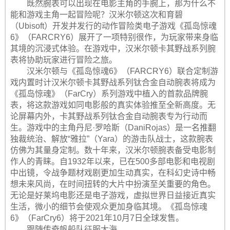
既然腕表可以出现在电影主角的手腕上，那为什么不
能和游戏主角一起冒险呢？汉米尔顿这次和育碧
（Ubisoft）开发并发行的动作冒险类电子游戏《孤岛惊魂
6》（FARCRY6）展开了一项特别很作，为玩家带来身临
其境的沉浸式体验。在游戏中，汉米尔顿卡其野战系列腕
表将协助玩家进行冒险之旅。
汉米尔顿与《孤岛惊魂6》（FARCRY6）联合定制游
戏内置时计汉米尔顿卡其野战系列钛合金自动腕表将成为
《孤岛惊魂》（FarCry）系列游戏中植入的首款品牌腕
表，将这款游戏如同电影般的真实体验推至全新高度。无
论屏幕内外，卡其野战系列钛合金自动腕表专为行动而
生。游戏中的主角丹尼·罗哈斯（DaniRojas）是一名推翻
独裁统治、解放“雅拉”（Yara）的游击队战士，这款腕表
仿佛为其量身定制。数十年来，汉米尔顿腕表备受电影制
作人的青睐。自1932年以来，已在500多部电影和电视剧
中出镜，令战争题材戏剧更加生动真实，在科幻史诗中畅
想未来风尚，在时间扭转的大片中扮演至关重要的角色。
无论是好莱坞电影还是电子游戏，虚拟世界日益接近真实
生活，微小的细节会使观众更加身临其境。《孤岛惊魂
6》（FarCry6）将于2021年10月7日全球发售。
跟随传奇帆船队征服大海