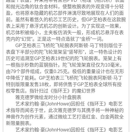
越整个表盘，并采用带有黑色PVD（物理气相沉积）表面
和抛光边角的钛合金材料，使整枚腕表的外观变得十分轻
盈，也将原本隐藏的机芯部件淋漓尽致地展现在人们的面
前。虽然有着悠久的机芯工艺历史，但GP芝柏表在这款腕
表上采用了悬浮式机芯的创新设计。为了实现这一效果，
机芯体积被缩小，主夹板仿消失一般，形成机芯悬浮在表
壳内的“幻觉”。正是这一特点造就了“金桥”一词。
GP芝柏表三飞桥陀飞轮腕表阿斯顿·马丁特别版位于
表盘下半部分的陀飞轮笼架呈“竖琴形”，这一特色设计的
历史可追溯至GP芝柏表19世纪的陀飞轮腕表。笼架上有
一根指示秒数的蓝钢指针。陀飞轮笼架直径仅为10毫米，
由79个部件组成，仅重0.25克。极低的重量设计也在无形
中降低了能耗。GP芝柏表三飞桥陀飞轮腕表阿斯顿·马丁
特别版限量发售18枚，即将供售于GP芝柏表全球所有授
权零售店。指针扫过《指环王》的魔幻世界
雅克德罗微绘龙时分小针盘腕表
艺术家约翰·豪(JohnHowe)因担任《指环王》电影艺
术指导而闻名于世，此次雅克德罗与其携手将一种神秘的
神兽作为创作元素，通过微绘工艺打造红金、白金两款全
新限量腕表。
艺术家约翰·豪(JohnHowe)因担任《指环王》电影艺