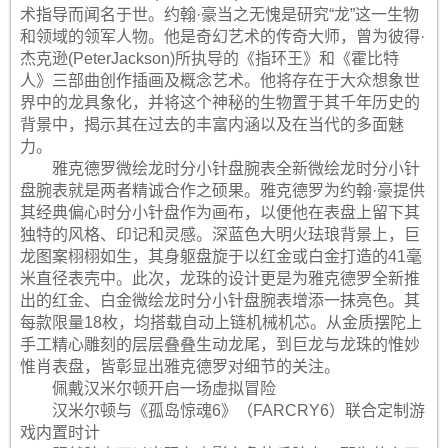
术指导而闻名于世。约翰·豪当之无愧是研究“龙”这一生物
和领域的领军人物。他是奇幻艺术的传奇大师，曾为彼得·
杰克逊(PeterJackson)所执导的《指环王》和《霍比特
人》三部曲创作插画及概念艺术。他将存在于大众想象世
界中的龙具象化，并将这个神秘的生物置于其千年历史的
背景中，揭示其在过去的丰富内涵以及在当代的多面魅
力。
雅克德罗微绘龙时分小针盘腕表全新微绘龙时分小针
盘腕表就是两者精诚合作之硕果。雅克德罗为约翰·豪提供
其经典偏心时分小针盘作为画布，以便他在表盘上留下其
独特的风格、印记和灵感。深蓝色大明火珐琅背景上，巨
龙图案栩栩如生，其身躯盘旋于以红金或白金打造的41毫
米直径表壳中。此次，龙珠的设计更是为雅克德罗全新推
出的红金、白金微绘龙时分小针盘腕表增添一抹亮色。其
每款限量18枚，均搭载自动上链机械机芯。从金质摆陀上
手工精心雕刻的层层叠叠生动龙尾，到巨龙与龙珠的惟妙
惟肖表盘，皆彰显出雅克德罗对细节的关注。
佩戴汉米尔顿开启一场虚拟冒险
汉米尔顿与《孤岛惊魂6》（FARCRY6）联合定制游
戏内置时计