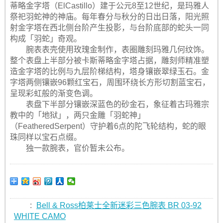
蒂略金字塔（ElCastillo）建于公元8至12世纪，是玛雅人
祭祀羽蛇神的神庙。每年春分与秋分的日出日落，阳光照
射金字塔在西北侧台阶产生投影，与台阶底部的蛇头一同
构成「羽蛇」奇观。
腕表表壳使用玫瑰金制作，表圈雕刻玛雅几何纹饰。
整个表盘上半部分被卡斯蒂略金字塔占据，雕刻师精准塑
造金字塔的比例与九层阶梯结构，塔身镶嵌翠绿玉石。金
字塔两侧镶嵌96颗红宝石，周围环绕长方形切割蓝宝石，
呈现彩虹般的渐变色调。
表盘下半部分镶嵌深蓝色的砂金石，象征着古玛雅宗
教中的「地狱」，两只金雕「羽蛇神」
（FeatheredSerpent）守护着6点的陀飞轮结构，蛇的眼
珠同样以宝石点缀。
独一款腕表，官价暂未公布。
:
Bell & Ross柏莱士全新迷彩三色腕表 BR 03-92
WHITE CAMO