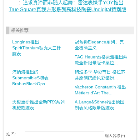
:
追求真谛而非随人起舞：雷达表携手YOY推出
True Square真我方形系列高科技陶瓷Undigital特别版
相关推荐
Longines推出
冠蓝狮Elegance系列：完
SpiritTitanium钛壳大三针
全极简主义
腕表
TAG Heuer泰格豪雅推出两
款全新限量版卡莱拉...
沛纳海推出的
绚烂冬季 华彩节日 格拉苏
SubmersibleS腕表
蒂原创缤纷色彩装扮...
BrabusBlackOps...
Vacheron Constantin 推出
Métiers d’Art The...
天梭重磅推出全新PRX系列
A.Lange&Söhne推出德国
机械款腕表
制表风格限量版腕表
姓 名：
输入名称 (*)