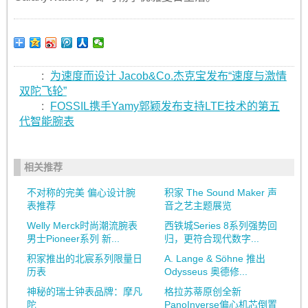
:
为速度而设计 Jacob&Co.杰克宝发布“速度与激情
双陀飞轮”
:
FOSSIL携手Yamy郭颖发布支持LTE技术的第五
代智能腕表
相关推荐
不对称的完美 偏心设计腕
积家 The Sound Maker 声
表推荐
音之艺主题展览
Welly Merck时尚潮流腕表
西铁城Series 8系列强势回
男士Pioneer系列 新...
归，更符合现代数字...
积家推出的北宸系列限量日
A. Lange & Söhne 推出
历表
Odysseus 奥德修...
神秘的瑞士钟表品牌：摩凡
格拉苏蒂原创全新
陀
PanoInverse偏心机芯倒置