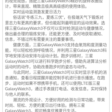
的视觉观感，搭配三星GalaxyWatch3精妙的旋转表圈设
计，带来直观、精致且极具高级感的使用体验。
实时运动监测激发夏日活力
俗话说”冬练三九，夏练三伏”，在极端天气下锻炼对
意志力有更高的要求，但也能起到最明显的运动效果。选
择三星GalaxyWatch3不仅可以实时检测运动与健康情况，
做出最合理的锻炼安排，还能更方便、及时地获取通知、
信息，不错过所有需要关注的重要事项。
健康方面，三星GalaxyWatch3支持血氧饱和度测量功
能，可以轻松检测呼吸情况，并利用三星GalaxyWatch3科
学地安排活动安排与运动计划。跑步训练时，三星
GalaxyWatch3可以进行科学跑步分析，借助先进算法分析
运动时的动作，协助改善跑步时的姿态与动作。
与此同时，三星GalaxyWatch3可以实时显示手机的消
息通知，查看日程提醒并能控制手机进行音乐播放。在跑
步、运动时如果不想携带手机，还可以使用LTE版三星
GalaxyWatch3，通过手表拨打电话、收发信息，实时保持
与他人的联系。
潮流的外观设计、方便好用的检测与日常功能，带来
时尚、轻松、方便的夏日出行体验。拥有三星
GalaxyWatch3，即可畅享优雅夏日生活。