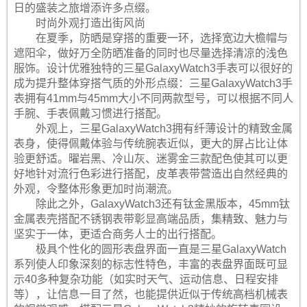
日的盛装之旅增添许多点缀。
时尚外观打造出街风尚
在夏季，防晒是穿搭的重要一环，选择宽边大檐帽与
遮阳伞，做好万全防晒准备的同时也尽量选择清凉的浅色
服饰。设计优雅独特的三星GalaxyWatch3手表可以很好的
成为提升整体穿搭气质的外形点缀：三星GalaxyWatch3手
表拥有41mm与45mm大小不同两款型号，可以根据不同人
手腕、手表佩戴习惯进行搭配。
外观上，三星GalaxyWatch3拥有纤薄设计的精致金属
表身，使得佩戴体验与传统腕表近似，更大的屏占比让体
验更舒适。曜岩黑、冷山灰、迷雾金三款配色使其可以更
好地针对流行色彩进行搭配，皮革表带营造出自然经典的
外观，令整体形象更加时尚潮流。
除此之外，GalaxyWatch3还有钛金黑版本，45mm钛
金属表壳搭配不锈钢表带彰显高端品质，集精致、魅力与
坚实于一体，更适合商务人士的出行搭配。
极具个性化的圆形表盘界面一直是三星GalaxyWatch
系列使人印象深刻的标志性特色，丰富的表盘界面既可显
示40多种复杂功能（如实时天气、运动信息、日程安排
等），让信息一目了然，也能提供近似于传统高档机械表