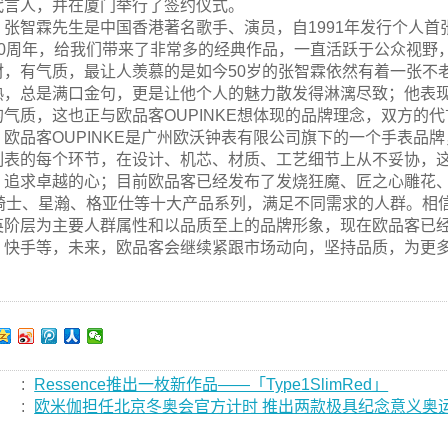
代言人，并在厦门举行了签约仪式。
张智霖先生是中国香港著名歌手、演员，自1991年发行个人
30周年，给我们带来了非常多的经典作品，一直活跃于公众视野
材，有气质，最让人羡慕的是如今50岁的张智霖依然有着一张不
熟，总是满口金句，更是让他个人的魅力散发得淋漓尽致；他表
的气质，这也正与欧品客OUPINKE想体现的品牌理念，双方的
欧品客OUPINKE是广州欧沃钟表有限公司旗下的一个手表品
制表的每个环节，在设计、机芯、材质、工艺细节上从不妥协，
、追求卓越的心；目前欧品客已经发布了发烧狂魔、匠之心雕花、地心
2骑士、星瀚、格亚仕等十大产品系列，满足不同需求的人群。相
英阶层为主要人群属性和以品质至上的品牌形象，现在欧品客已
、快手等，未来，欧品客会继续紧跟市场动向，坚持品质，为更
。
:
Ressence推出一枚新作品——「Type1SlimRed」
:
欧米伽担任北京冬奥会官方计时 推出两款极具纪念意义奥