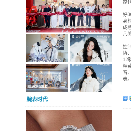
象
好
身
成
凡
控
协
1
精
音
表
腕表时代