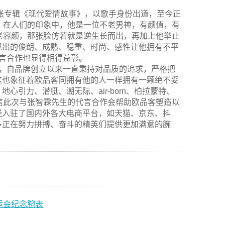
首张专辑《现代爱情故事》，以歌手身份出道，至今正
，在人们的印象中，他是一位不老男神，有颜值，有
老容颜，那张脸仿若就是逆生长而出，再加上他举止
现出的俊朗、成熟、稳重、时尚、感性让他拥有不平
代言合作也显得相得益彰。
牌，自品牌创立以来一直秉持对品质的追求，严格把
这也象征着欧品客同拥有他的人一样拥有一颗绝不妥
引力、潜艇、潮无际、air-born、柏拉蒙特、
信此次与张智霖先生的代言合作会帮助欧品客塑造以
经入驻了国内外各大电商平台，如天猫、京东、抖
多正在努力拼搏、奋斗的精英们提供更加满意的腕
运会纪念腕表