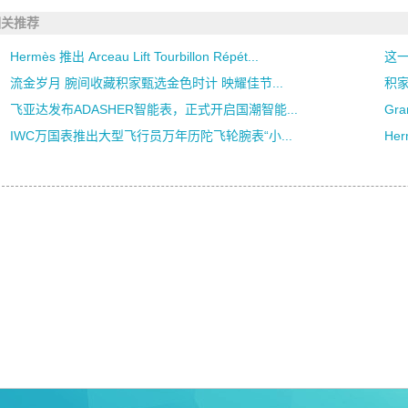
相关推荐
Hermès 推出 Arceau Lift Tourbillon Répét...
这一
流金岁月 腕间收藏积家甄选金色时计 映耀佳节...
积
飞亚达发布ADASHER智能表，正式开启国潮智能...
Gra
IWC万国表推出大型飞行员万年历陀飞轮腕表“小...
He