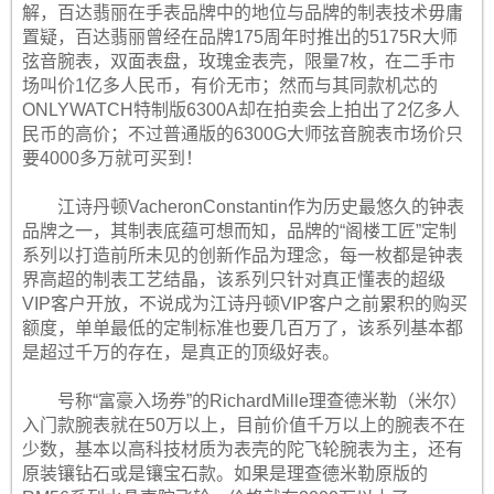
解，百达翡丽在手表品牌中的地位与品牌的制表技术毋庸
置疑，百达翡丽曾经在品牌175周年时推出的5175R大师
弦音腕表，双面表盘，玫瑰金表壳，限量7枚，在二手市
场叫价1亿多人民币，有价无市；然而与其同款机芯的
ONLYWATCH特制版6300A却在拍卖会上拍出了2亿多人
民币的高价；不过普通版的6300G大师弦音腕表市场价只
要4000多万就可买到！
江诗丹顿VacheronConstantin作为历史最悠久的钟表
品牌之一，其制表底蕴可想而知，品牌的“阁楼工匠”定制
系列以打造前所未见的创新作品为理念，每一枚都是钟表
界高超的制表工艺结晶，该系列只针对真正懂表的超级
VIP客户开放，不说成为江诗丹顿VIP客户之前累积的购买
额度，单单最低的定制标准也要几百万了，该系列基本都
是超过千万的存在，是真正的顶级好表。
号称“富豪入场券”的RichardMille理查德米勒（米尔）
入门款腕表就在50万以上，目前价值千万以上的腕表不在
少数，基本以高科技材质为表壳的陀飞轮腕表为主，还有
原装镶钻石或是镶宝石款。如果是理查德米勒原版的