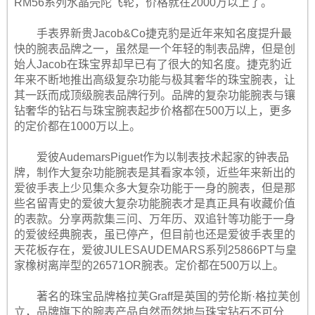
RM56系列水晶壳陀飞轮，价格就在2000万以上了。
手表界新贵Jacob&Co捷克豹是近年来知名度提升最
快的腕表品牌之一，虽然是一个年轻的制表品牌，但是创
始人Jacob在珠宝界却早已有了很大的知名度。捷克豹近
年来不断地推出高级复杂功能与极其奢华的珠宝腕表，让
其一跃而成顶级腕表品牌行列。品牌的复杂功能腕表与镶
钻奢华的钻石与珠宝腕表起步价格都在500万以上，更多
的定价都在1000万以上。
爱彼AudemarsPiguet作为以制表技术起家的钟表品
牌，制作大复杂功能腕表是其看家本领，近些年来新出的
爱彼手表上少见集众多大复杂功能于一身的腕表，但是那
些名留青史的爱彼大复杂功能腕表才是真正具有收藏价值
的表款。分享两款集三问、万年历、双追针等功能于一身
的爱彼经典腕表，虽已停产，但目前也还是爱彼手表里的
天花板存在，爱彼JULESAUDEMARS系列25866PT与皇
家橡树离岸型的26571OR腕表。定价都在500万以上。
著名的珠宝品牌格拉芙Graff是英国的劳伦斯·格拉芙创
立，品牌旗下的腕表产品自然而然地与珠宝钻石不可分