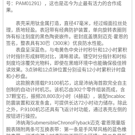
号：PAM01291），这也是迄今为止最有活力的合作成
果。
表壳采用钛金属打造，直径47毫米，经过缎面拉丝处
理，质地轻盈。表冠带有经典防护装置，单向旋转表圈则
饰有标注刻度的黑色陶瓷嵌件。密封底盖镌刻迈克·霍恩的
签名，整表具有30巴（300米）优良防水性能。
表盘呈深蓝色，与电黄色中央计时秒针和12小时累积
计时指针形成鲜明对比，清晰易读。镂空时分指针和时标
刻度均涂覆荧光物料，即使在黑暗环境中也能确保极佳辨
读效果。3点钟和12点钟位置分别设有12小时累积计时盘
和小秒盘。
这款腕表搭载P.9100机芯，这是沛纳海首款完全自主
创制的自动计时机芯。该机芯由302个零件组装而成，含
37颗宝石，振频28,800次/小时（4赫兹），装配Incabloc
防震装置和双发条盒，可提供长达72小时动力储存。除此
之外，P.9100机芯还具有飞返计时功能，通过表壳左侧的
按钮进行操控。
沛纳海SubmersibleChronoFlyback迈克·霍恩限量版
腕表随附两条可互换表带：第一条是手风琴风格的蓝色橡