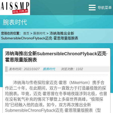
导航菜单
腕表时代
>
>
沛纳海推出全新
您现在的位置：
首页
腕表时代
SubmersibleChronoFlyback迈克·霍恩限量版腕表
沛纳海推出全新SubmersibleChronoFlyback迈克·
霍恩限量版腕表
发布时间：2021/10/27
腕表时代
浏览次数：1102
沛纳海与传奇探险家迈克·霍恩（MikeHorn）携手合
作近二十年，在此期间，双方一直致力于打造最极致的探
险腕表。毕竟，迈克·霍恩曾在冬季暗夜跋涉到北极，也曾
在没有氧气补充的情况下攀登上多座世界高峰，“极限探
险”已经融入他的血液。如今，双方再次推出全新
SubmersibleChronoFlyback迈克·霍恩限量版腕表（型