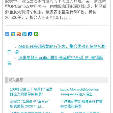
胶表带，可适应潜水时遇到的不同压力环境；第二条是新
型UPCamo双材料表带，由橡胶和迷彩面料制成，其灵感
源自意大利海军制服。该腕表限量发行500枚，标价
20,500美元，折合人民币约13.1万元。
:
ARDEN系列的蔻驰石英表，集合优雅和俏丽风格
于一身
:
汉米尔顿Hamilton推出卡其航空系列飞行先锋腕
表
相关推荐
100枚宝珀五十噚系列“深潜
Louis Moinet和Rebellion
器极光绿限量款腕表”
Timepieces加入瑞士...
帝舵碧湾1958 型“海军蓝”
百达翡丽推出都具备多种复
腕表荣获 2020 年日...
杂功能的腕表