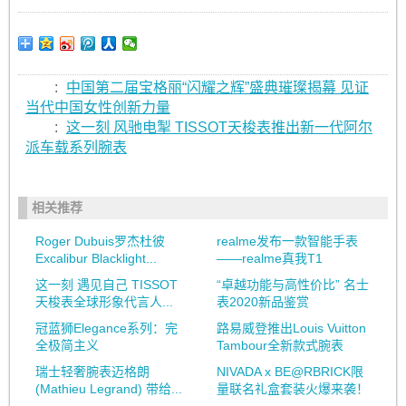
:
中国第二届宝格丽“闪耀之辉”盛典璀璨揭幕 见证
当代中国女性创新力量
:
这一刻 风驰电掣 TISSOT天梭表推出新一代阿尔
派车载系列腕表
相关推荐
Roger Dubuis罗杰杜彼
realme发布一款智能手表
Excalibur Blacklight...
——realme真我T1
这一刻 遇见自己 TISSOT
“卓越功能与高性价比” 名士
天梭表全球形象代言人...
表2020新品鉴赏
冠蓝狮Elegance系列：完
路易威登推出Louis Vuitton
全极简主义
Tambour全新款式腕表
瑞士轻奢腕表迈格朗
NIVADA x BE@RBRICK限
(Mathieu Legrand) 带给...
量联名礼盒套装火爆来袭！