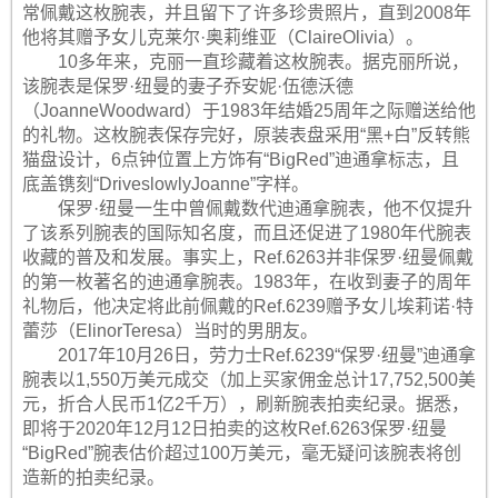
常佩戴这枚腕表，并且留下了许多珍贵照片，直到2008年
他将其赠予女儿克莱尔·奥莉维亚（ClaireOlivia）。
10多年来，克丽一直珍藏着这枚腕表。据克丽所说，
该腕表是保罗·纽曼的妻子乔安妮·伍德沃德
（JoanneWoodward）于1983年结婚25周年之际赠送给他
的礼物。这枚腕表保存完好，原装表盘采用“黑+白”反转熊
猫盘设计，6点钟位置上方饰有“BigRed”迪通拿标志，且
底盖镌刻“DriveslowlyJoanne”字样。
保罗·纽曼一生中曾佩戴数代迪通拿腕表，他不仅提升
了该系列腕表的国际知名度，而且还促进了1980年代腕表
收藏的普及和发展。事实上，Ref.6263并非保罗·纽曼佩戴
的第一枚著名的迪通拿腕表。1983年，在收到妻子的周年
礼物后，他决定将此前佩戴的Ref.6239赠予女儿埃莉诺·特
蕾莎（ElinorTeresa）当时的男朋友。
2017年10月26日，劳力士Ref.6239“保罗·纽曼”迪通拿
腕表以1,550万美元成交（加上买家佣金总计17,752,500美
元，折合人民币1亿2千万），刷新腕表拍卖纪录。据悉，
即将于2020年12月12日拍卖的这枚Ref.6263保罗·纽曼
“BigRed”腕表估价超过100万美元，毫无疑问该腕表将创
造新的拍卖纪录。