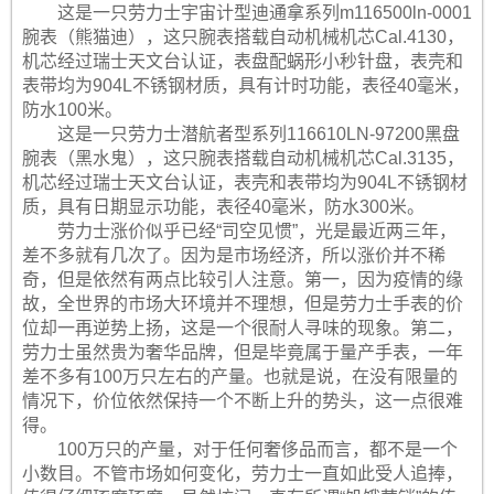
这是一只劳力士宇宙计型迪通拿系列m116500ln-0001
腕表（熊猫迪），这只腕表搭载自动机械机芯Cal.4130，
机芯经过瑞士天文台认证，表盘配蜗形小秒针盘，表壳和
表带均为904L不锈钢材质，具有计时功能，表径40毫米，
防水100米。
这是一只劳力士潜航者型系列116610LN-97200黑盘
腕表（黑水鬼），这只腕表搭载自动机械机芯Cal.3135，
机芯经过瑞士天文台认证，表壳和表带均为904L不锈钢材
质，具有日期显示功能，表径40毫米，防水300米。
劳力士涨价似乎已经“司空见惯”，光是最近两三年，
差不多就有几次了。因为是市场经济，所以涨价并不稀
奇，但是依然有两点比较引人注意。第一，因为疫情的缘
故，全世界的市场大环境并不理想，但是劳力士手表的价
位却一再逆势上扬，这是一个很耐人寻味的现象。第二，
劳力士虽然贵为奢华品牌，但是毕竟属于量产手表，一年
差不多有100万只左右的产量。也就是说，在没有限量的
情况下，价位依然保持一个不断上升的势头，这一点很难
得。
100万只的产量，对于任何奢侈品而言，都不是一个
小数目。不管市场如何变化，劳力士一直如此受人追捧，