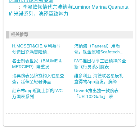
优雅都市休闲新潮流
:
李易峰倾情代言沛纳海Luminor Marina Quaranta
庐米诺系列，演绎至臻魅力
相关推荐
H.MOSER&CIE.亨利慕时
沛纳海（Panerai）用陶
创造出充满冒险精...
瓷，钛金属和Scafotech...
名士制表世家（BAUME &
IWC推出尽享工匠精神的全
MERCIER）隆重发...
新飞行员系列腕表
瑞典腕表品牌签约入驻星查
维多利亚·海德联名星辰礼
查，延伸至轻奢饰品...
盒得物App首发，演绎...
红布林app近期上新的IWC
Urwerk推出独一款腕表
万国表系列
「UR-102Gaïa」 表...