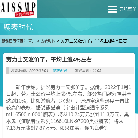
导航菜单
腕表时代
>
>
劳力士又涨价了，平均上涨4%左右
您现在的位置：
首页
腕表时代
劳力士又涨价了，平均上涨4%左右
发布时间：2022/01/04
腕表时代
浏览次数：1193
新年伊始，据说劳力士又涨价了。据传，2022年1月1
日起，劳力士公价平均上涨4%左右，部分热门款涨幅甚至
达到10%，比如潜航者（水鬼），迪通拿这些热度一直比
较高的表款，据说熊猫迪（宇宙计型迪通拿系列
m116500ln-0001腕表）将从10.24万元涨到11.3万元，黑
水鬼（潜航者型系列116610LN-97200黑盘腕表）将从
7.13万元涨到7.87万元。如果属实，你怎么看？