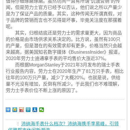
值得仔细琢磨琢磨。虽然坊间一直有所谓“饥饿营销”的传
闻，但是劳力士官方已经予以否认，他们说之所以产量少
是为了保证产品的质量。其实，这种传闻无所谓真假，对
于品牌的营销而言也不见得是坏事，毕竟关注度在那摆着
呢。
其实，归根结底还是劳力士的需求量更大，因为商品
的价格是由市场供求关系决定的。比方说，虽然有100只
的产量，但是潜在的有效需求却有更多，价格当然只会越
来越高，据美国知名数字媒体《BusinessInsider》报道，
2020年劳力士迪通拿手表的平均售价大涨近37%。
而根据MorganStanley于2021年3月发布的瑞士手表
行业报告内容，劳力士在2020年生产了81万只手表，相比
往年的100万只产量，减少了大概20%。也就是说，供给
量不光没有增加，反倒有所减少。于此我们也不难理解，
劳力士手表价位不断上涨的原因了。
:
沛纳海手表什么档次？沛纳海携手李易峰，引领