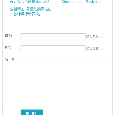
表，集合优雅和俏丽风格...
Chronomaster Revival L...
全新精工5号运动腕表推出
一款绿盘绿带表款，...
姓 名：
输入名称 (*)
邮箱
输入邮箱 (*)
留 言: