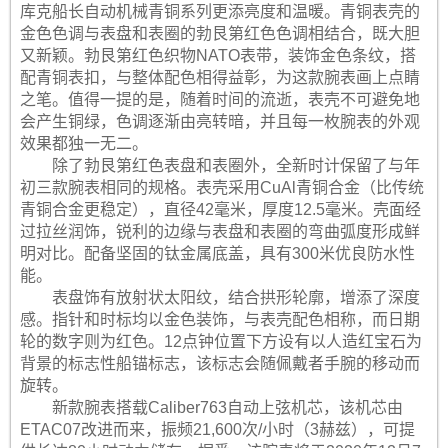
库克船长自动机械青铜系列更添亮度和温暖。青铜表壳的
金色色调与表盘和表圈的勃艮第红色色调相结合，既大胆
又新颖。勃艮第红色织物NATO表带，装饰金色条纹，搭
配青铜表扣，与整体配色相得益彰，为这款腕表画上点睛
之笔。值得一提的是，随着时间的流逝，表壳不可避免地
会产生铜绿，色调逐渐由亮转暗，并且每一枚腕表的外观
效果都独一无二。
除了勃艮第红色表盘和表圈外，全新时计保留了与年
初三款腕表相同的规格。表壳采用CuAl青铜合金（比传统
青铜合金更稳定），直径42毫米，厚度12.5毫米。壳面经
过拉丝润饰，锐利的边缘与表盘和表圈的弯曲弧度形成鲜
明对比。配备坚固的钛金属底盖，具有300米优良防水性
能。
表盘饰有放射状太阳纹，结合拱形轮廓，增添了深度
感。指针和时标均以金色装饰，与表壳配色相称，而日期
轮的数字则为红色。12点钟位置下方设有以人造红宝石为
背景的标志性船锚标志，该标志会随佩戴者手腕的移动而
旋转。
新款腕表搭载Caliber763自动上弦机芯，该机芯由
ETAC07改进而来，振频21,600次/小时（3赫兹），可提