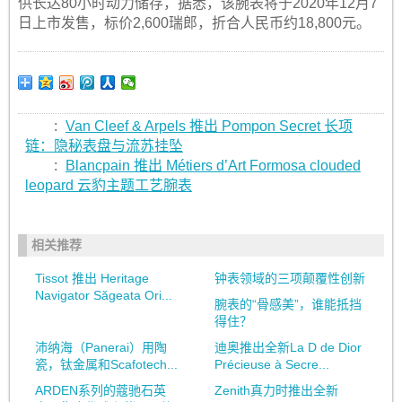
供长达80小时动力储存，据悉，该腕表将于2020年12月7
日上市发售，标价2,600瑞郎，折合人民币约18,800元。
:
Van Cleef & Arpels 推出 Pompon Secret 长项
链：隐秘表盘与流苏挂坠
:
Blancpain 推出 Métiers d’Art Formosa clouded
leopard 云豹主题工艺腕表
相关推荐
Tissot 推出 Heritage
钟表领域的三项颠覆性创新
Navigator Săgeata Ori...
腕表的“骨感美”，谁能抵挡
得住？
沛纳海（Panerai）用陶
迪奥推出全新La D de Dior
瓷，钛金属和Scafotech...
Précieuse à Secre...
ARDEN系列的蔻驰石英
Zenith真力时推出全新