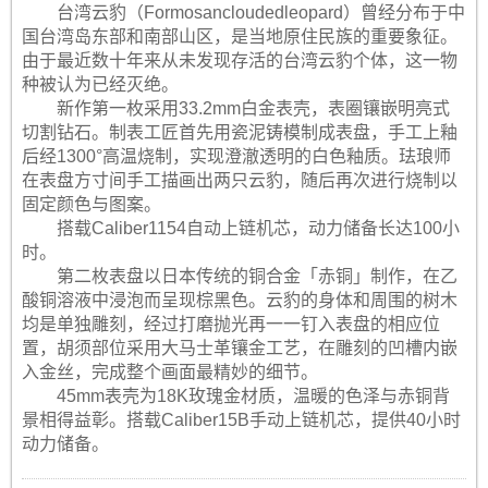
台湾云豹（Formosancloudedleopard）曾经分布于中
国台湾岛东部和南部山区，是当地原住民族的重要象征。
由于最近数十年来从未发现存活的台湾云豹个体，这一物
种被认为已经灭绝。
新作第一枚采用33.2mm白金表壳，表圈镶嵌明亮式
切割钻石。制表工匠首先用瓷泥铸模制成表盘，手工上釉
后经1300°高温烧制，实现澄澈透明的白色釉质。珐琅师
在表盘方寸间手工描画出两只云豹，随后再次进行烧制以
固定颜色与图案。
搭载Caliber1154自动上链机芯，动力储备长达100小
时。
第二枚表盘以日本传统的铜合金「赤铜」制作，在乙
酸铜溶液中浸泡而呈现棕黑色。云豹的身体和周围的树木
均是单独雕刻，经过打磨抛光再一一钉入表盘的相应位
置，胡须部位采用大马士革镶金工艺，在雕刻的凹槽内嵌
入金丝，完成整个画面最精妙的细节。
45mm表壳为18K玫瑰金材质，温暖的色泽与赤铜背
景相得益彰。搭载Caliber15B手动上链机芯，提供40小时
动力储备。