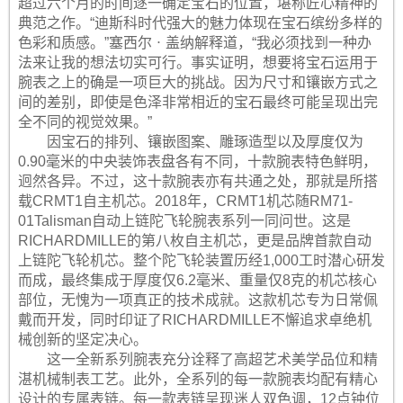
超过六个月的时间逐一确定宝石的位置，堪称匠心精神的
典范之作。“迪斯科时代强大的魅力体现在宝石缤纷多样的
色彩和质感。”塞西尔ㆍ盖纳解释道，“我必须找到一种办
法来让我的想法切实可行。事实证明，想要将宝石运用于
腕表之上的确是一项巨大的挑战。因为尺寸和镶嵌方式之
间的差别，即使是色泽非常相近的宝石最终可能呈现出完
全不同的视觉效果。”
因宝石的排列、镶嵌图案、雕琢造型以及厚度仅为
0.90毫米的中央装饰表盘各有不同，十款腕表特色鲜明，
迥然各异。不过，这十款腕表亦有共通之处，那就是所搭
载CRMT1自主机芯。2018年，CRMT1机芯随RM71-
01Talisman自动上链陀飞轮腕表系列一同问世。这是
RICHARDMILLE的第八枚自主机芯，更是品牌首款自动
上链陀飞轮机芯。整个陀飞轮装置历经1,000工时潜心研发
而成，最终集成于厚度仅6.2毫米、重量仅8克的机芯核心
部位，无愧为一项真正的技术成就。这款机芯专为日常佩
戴而开发，同时印证了RICHARDMILLE不懈追求卓绝机
械创新的坚定决心。
这一全新系列腕表充分诠释了高超艺术美学品位和精
湛机械制表工艺。此外，全系列的每一款腕表均配有精心
设计的专属表链。每一款表链呈现迷人双色调，12点钟位