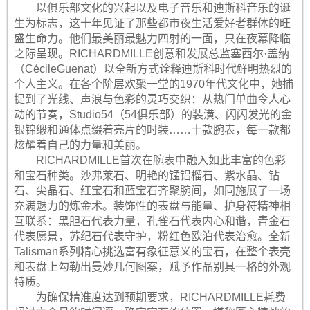
以俱乐部文化的兴起以及电子音乐和迪斯科音乐的诞
生为标志，这十年见证了那些都市夜生活爱好者群体的旺
盛生命力。他们最美丽最魅力四射的一面，只在夜幕降临
之际呈现。RICHARDMILLE创意和发展总监塞西尔·盖纳
（CécileGuenat）以全新方式诠释迪斯科时代鲜明热烈的
个人主义。在各个阶层欢聚一堂的1970年代文化中，她捕
捉到了光线、声浪与色彩的灵巧交织：从热门单曲令人心
动的节奏，Studio54（54俱乐部）的装潢、闪闪发光的金
银锦缎和通体点缀着亮片的时装……十款腕表，每一款都
炫耀着自己的力量和美丽。
RICHARDMILLE首次在腕表中融入如此丰富的色彩
和宝石种类。沙弗莱石、明艳的锰铝榴石、紫水晶、钻
石、尖晶石、红宝石和蓝宝石齐聚腕间，如同施展了一场
充满魅力的炼金术。装饰性的表盘与能量、护身符精神相
互联系：黑胆石代表力量，孔雀石代表内心和谐，青金石
代表愿景，苏纪石代表守护，粉红色欧泊代表治愈。全新
Talisman系列精心挑选富有象征意义的宝石，在整个表壳
和表盘上勾勒出曼妙几何图案，赋予作品别具一格的外观
特质。
为确保精准度达到预期要求，RICHARDMILLE耗费