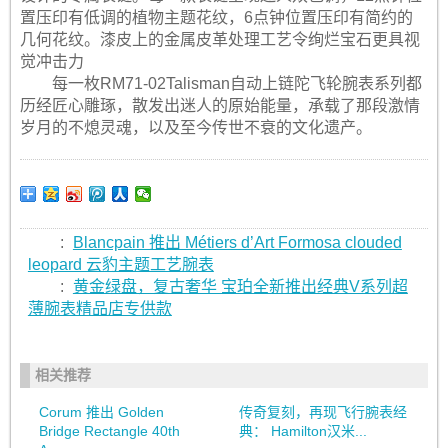
置压印有低调的植物主题花纹，6点钟位置压印有简约的
几何花纹。漆皮上的金属皮革处理工艺令绚烂宝石更具视
觉冲击力
每一枚RM71-02Talisman自动上链陀飞轮腕表系列都
历经匠心雕琢，散发出迷人的原始能量，承载了那段激情
岁月的不熄灵魂，以及至今传世不衰的文化遗产。
:
Blancpain 推出 Métiers d’Art Formosa clouded
leopard 云豹主题工艺腕表
:
黄金绿盘，复古奢华 宝珀全新推出经典V系列超
薄腕表精品店专供款
相关推荐
Corum 推出 Golden
传奇复刻，再现飞行腕表经
Bridge Rectangle 40th
典： Hamilton汉米...