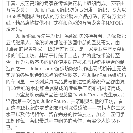
丰富、技艺高超的专家在传统提花机上编织而成。表带由
万宝龙设计，JulienFaure编织坊负责研发、编织，专为以
1858系列腕表为代表的万宝龙腕表产品打造。所有万宝龙
线下精品店均提供不同式样和色彩的万宝龙奢华NATO编
织表带。
JulienFaure先生为此同名编织坊的持有者，为家族第
五代继承人。编织坊总部位于法国中部的圣艾蒂安，由
Julien的曾曾祖父于150年前创立，是一家专业生产复杂织
带的制造工坊。其精于传统手工艺，并将此技术流传至
今。作为为数不多的仍在使用提花技术与梭织相结合的制
造商之一，JulienFaure编织坊能够制作出现代机器上无法
实现的各种颜色和风格的织物图案，在JulienFaure编织坊
的车间里，一系列兼具高品质与舒适性的编织作品都由源
自18世纪的木材和金属制成的传统手工织布机制造而成。
万宝龙腕表类产品管理总监DavideCerrato先生表示：
“当我第一次遇到JulienFaure，并亲眼见到他的工坊，看
到这些18世纪的老式织布机时深受感触——它精湛的工艺
水平以及代代相传、留存完好的传统技艺，加之工匠们手
工制作每一条织带过程中娴熟的动作，着实令人惊叹不
已。”