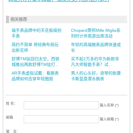
相关推荐
端手表品牌中的天花板级别
Chopard萧邦Mille Miglia系
手表
列时计伴周游出席活动
简约不简单 将经典布局玩
年轻的高端腕表品牌快速成
出新花样
长
舒博TM钛回归太空，西铁
买不起2万多的华为新款非
城推出两款舒博TM钛打...
凡大师智能手表？试...
AR手表虚拟试戴：看腕表
男人的心头好，浪琴的新康
品牌如何击穿年轻圈层
卡斯蓝盘潜水腕表
姓 名：
输入名称 (*)
邮箱
输入邮箱 (*)
留 言: