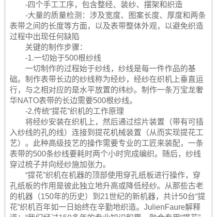
-四个手工工序，包含整经、装纱、摆架和织造
-大量的质量检测：涉及宽度、图案长度、厚度和两条
表带之间的长度等方面，以及表带整体外观，以避免织造
过程中出现任何缺陷
关键的制作步骤：
-1.一切始于500根纱线
一切制作的过程始于纱线，纱线是每一件作品的基
础。制作表带长边的纱线称为经纱，经纱在织机上垂直运
行，与之相对应的是水平放置的纬纱。制作一条万宝龙奢
华NATO表带的长边需要500根纱线。
-2.传统“提花”织机的工作原理
将经纱安装在织机上，然后通过综片装置（带有可插
入纱线的孔的线）连接到提花机械装置（从而实现提花工
艺）。此种高级技艺的操作需要专业的工匠来装配，一条
表带的500条纱线要耗时两个小时完成编织。随后，纱线
穿过梳子并向经纱施加张力。
“提花”织机在机器的顶部使用穿孔纸板进行操作，穿
孔纸板的作用是彼此独立地升高或降低经纱。从那些古老
的机器（150年的历史）到21世纪的新机器，共计50台“提
花”织机百年如一日始终在辛勤地织造。JulienFaure解释