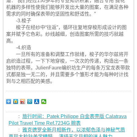
道：“我们经过150多年的专业知识积累，融合专用“提花”
机器的多样性使我们能够开发出大量的图案，在满足各种
需求的同时确保表带的坚固性和舒适性。”
-3.梭子
梭子在经纱中“往返”，循环往复地穿梭形成设计的图
案并赋予它色彩。纱线越细，创造图案所需的技巧就越
高。
-4.织造
一旦所有的准备和调整工作就绪，梭子的华尔兹将开
启织造过程，一下下地穿梭，一次次的传递，构造出一条
独特的表带。JulienFaure编织坊生产的每条万宝龙表带款
式都是独一无二的，并且需要多个雏形才能为每种时计找
到与之相匹配的美感。
:
旅行时间：Patek Philippe 白金表壳版 Calatrava
Pilot Travel Time Ref.7234G 腕表
:
雅克德罗全新月相新作，以浓郁色泽与神秘气质
再现大秒针美学精髓， 演绎天文月相的迷人魅力