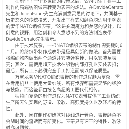
在制作了一个多世纪的缎带之后，公司萌生了将手工
制作的高端纺织缎带转变为表带的想法。在DavideCerrato
先生和JulienFaure先生充满创意灵思的讨论下，共同基于
历史悠久的传统技艺，开发出了样式和颜色均适用于腕表
的奢华NATO编织表带。“这是充满魔力和美感的设计，以
创意的视野，用独创和令人意想不到的方法制造表带”
DavideCerrato先生表示。
由于技术复杂，一根NATO编织表带的制作需要耗时6
个月。将纺织带制作成表带是极具创新的做法。首先需要
将编织物内做出两个通道并安装弹簧棒，用以安装至表
壳；其次，需使用超声技术在织物内部打孔以安装表扣；
最后，所有工序必须完全手工打造而成以保证质量。
万宝龙奢华NATO编织表带的制作过程颇为复杂，需
在专用机器上使用大量纱线，所有步骤都需要足够的经验
与技能，而这些都由技艺高超的工匠代代相传。
独特而复杂的制作过程为NATO表带提供了工业纺织
生产所无法实现的舒适、柔软、高强度持久以及轻巧的特
性。
此外，因在制作初始就对纱线进行着色，表带颜色不
会随时间的流逝而有所变化。表带具有速干的特性，游泳
时亦可佩戴。