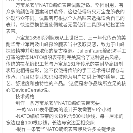
万宝龙奢华NATO编织表带佩戴舒适、坚固耐用，有
众多的颜色和图案可供选择，这也使得每只万宝龙腕表的
外观与众不同。佩戴者可根据个人品味来选择适合自己的
表带，快速更换装置使佩戴者无需使用工具即可轻松更换
表带。
万宝龙1858系列腕表从上世纪二、三十年代传奇的美
耐华专业军用及山峰探险腕表当中汲取灵感，致力于山峰
探险精神并彰显浓郁的复古格调。JulienFaure编织坊手工
打造的奢华NATO编织表带则完美契合了这种复古风格。
传统的提花编织工艺与万宝龙161年传承的美耐华高级制
表历史相得益彰，这不仅使得传统的手工艺术得以保存与
传承，而且以专业知识和技能为用户提供上佳的质量、工
艺、舒适度和独特性的产品。“这便是奢侈品牌所立足的核
心”DavideCerrato说。
技术规格
制作一条万宝龙奢华NATO编织表带需要：
-一款NATO表带图案的设计开发需要50个小时
-NATO编织表带的长边包含500根纱线，每一厘米的
宽边包含100根纱线，长边与宽边互相交织
-制作一条奢华NATO编织表带涉及许多关键步骤