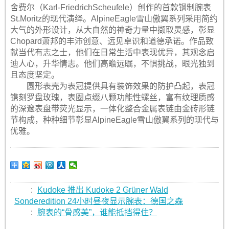
舍费尔（Karl-FriedrichScheufele）创作的首款钢制腕表
St.Moritz的现代演绎。AlpineEagle雪山傲翼系列采用简约
大气的外形设计，从大自然的神奇力量中撷取灵感，彰显
Chopard萧邦的丰沛创意、远见卓识和道德承诺。作品致
献当代有志之士，他们在日常生活中表现优异，其观念启
迪人心，升华情志。他们高瞻远瞩，不惧挑战，眼光独到
且态度坚定。
圆形表壳为表冠提供具有装饰效果的防护凸起，表冠
镌刻罗盘玫瑰，表圈点缀八颗功能性螺丝，富有纹理质感
的深邃表盘带荧光显示，一体化整合金属表链由金砖形链
节构成，种种细节彰显AlpineEagle雪山傲翼系列的现代与
优雅。
:
Kudoke 推出 Kudoke 2 Grüner Wald
Sonderedition 24小时昼夜显示腕表：德国之森
:
腕表的“骨感美”，谁能抵挡得住？