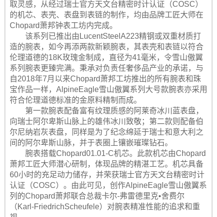
取灵感，从经过瑞士官方天文台精密时计认证（COSC）
的机芯、表壳、表盘到表链的制作，均由品牌工匠大师在
Chopard萧邦钟表工坊内完成。
该系列已推出由LucentSteelA223精钢或双重材质打
造的腕表，如今再添两款新颖腕表，其表壳和表链以符合
伦理道德的18K玫瑰金制成，直径为41毫米，令雪山傲翼
系列腕表更臻完满。秉承对负责任奢侈品产业的承诺，与
自2018年7月以来Chopard萧邦工坊推出的所有腕表和珠
宝作品一样，AlpineEagle雪山傲翼系列大号款腕表亦采用
符合伦理道德标准的金原料精制而成。
第一款腕表配备富有纹理质感的阿莱奇冰川蓝表盘，
向瑞士阿尔卑斯山脉上的雄伟冰川致敬；第二款则配备伯
尔尼纳岩灰表盘，同样是为了纪念绵延于瑞士和意大利之
间的阿尔卑斯山脉，并于表圈上镶嵌璀璨钻石。
腕表搭载Chopard01.01-C机芯。此款机芯由Chopard
萧邦工匠大师潜心研制，体现品牌的精湛工艺。机芯具备
60小时的充足动力储存，并荣获瑞士官方天文台精密时计
认证（COSC）。由此可见，创作AlpineEagle雪山傲翼系
列的Chopard萧邦联合总裁卡尔-弗雷德里克•舍费尔
（Karl-FriedrichScheufele）对腕表精准性能的追求和重