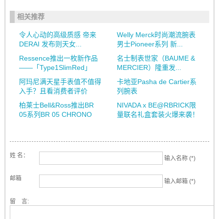
相关推荐
令人心动的高级质感 帝来
Welly Merck时尚潮流腕表
DERAI 发布则天女...
男士Pioneer系列 新...
Ressence推出一枚新作品
名士制表世家（BAUME &
——「Type1SlimRed」
MERCIER）隆重发...
阿玛尼满天星手表值不值得
卡地亚Pasha de Cartier系
入手？且看消费者评价
列腕表
柏莱士Bell&Ross推出BR
NIVADA x BE@RBRICK限
05系列BR 05 CHRONO
量联名礼盒套装火爆来袭！
姓 名：
输入名称 (*)
邮箱
输入邮箱 (*)
留 言: