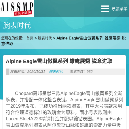
导航菜单
腕表时代
>
>
Alpine Eagle雪山傲翼系列 雄鹰展翅 锐
您现在的位置：
首页
腕表时代
意进取
Alpine Eagle雪山傲翼系列 雄鹰展翅 锐意进取
发布时间：2020/10/31
腕表时代
浏览次数：932
Chopard萧邦呈献三款AlpineEagle雪山傲翼系列全新
腕表，并搭配一体化整合表链。AlpineEagle雪山傲翼系列
于2019年发布，已成功推出两款腕表，其中大号表款采用
符合伦理道德标准的玫瑰金为原料，而小号表款则由
LucentSteelA223精钢打造并配以镶钻表圈。AlpineEagle
雪山傲翼系列腕表从阿尔卑斯山脉和雄鹰的崇高力量中汲