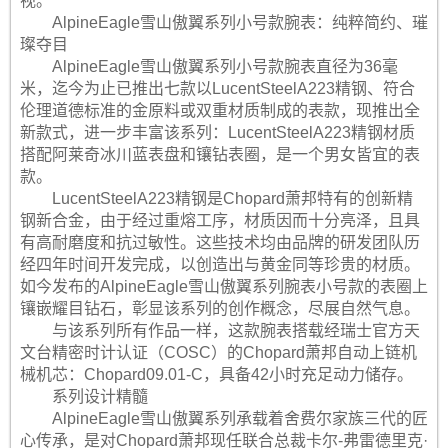
视。
AlpineEagle雪山傲翼系列小号款腕表：纯粹简约、璀
璨夺目
AlpineEagle雪山傲翼系列小号款腕表直径为36毫
米，迄今为止已推出七款以LucentSteelA223精钢、符合
伦理道德标准的金原料或双重材质制成的表款，现推出全
新款式，进一步丰富该系列：LucentSteelA223精钢材质
搭配阿莱奇冰川蓝表盘和镶钻表圈，是一个男女皆宜的表
款。
LucentSteelA223精钢是Chopard萧邦特有的创新精
钢新合金，由于经过重熔工序，材质因而十分亮泽，且具
有高耐磨度和抗过敏性。这些技术均由品牌的研发团队历
经四年时间开发完成，以创造出与黄金同等珍贵的材质。
如今发布的AlpineEagle雪山傲翼系列腕表小号款的表圈上
镶嵌耀目钻石，彰显该系列的创作概念，尽展自然气息。
与该系列所有作品一样，这款腕表搭载经瑞士官方天
文台精密时计认证（COSC）的Chopard萧邦自动上链机
械机芯：Chopard09.01-C，具备42小时充足动力储存。
系列设计精髓
AlpineEagle雪山傲翼系列承载着舍费尔家族三代的匠
心传承，是对Chopard萧邦现任联合总裁卡尔-弗雷德里克·