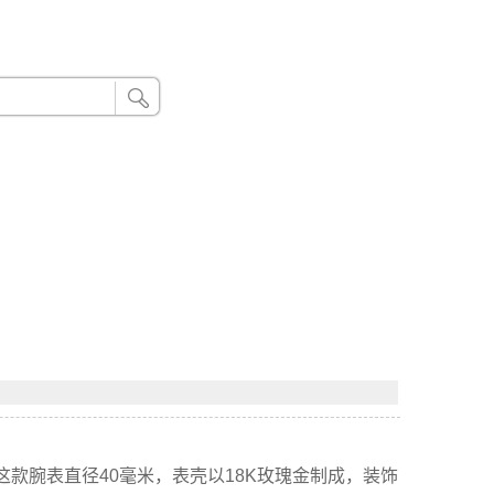
24小时联系电话：185 8888 888
03腕表。这款腕表直径40毫米，表壳以18K玫瑰金制成，装饰