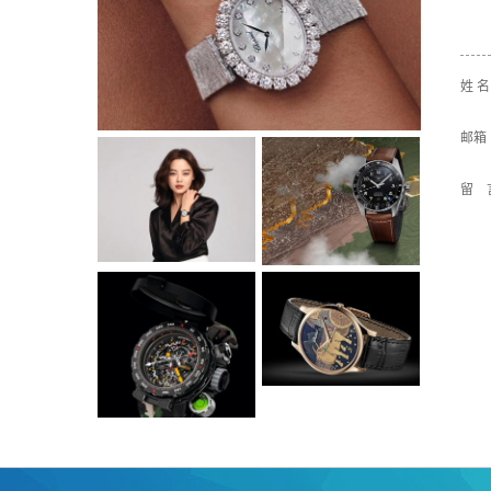
姓 
邮箱
留 