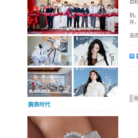
由
刻。
存
造
腕表时代