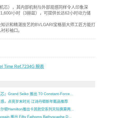
轮机芯），其内部机制与外部观感同样令人印象深
21,600/小时（3赫兹），可提供长达62小时动力储
识和精湛技艺的BVLGARI宝格丽大师工匠方能打
入衬衫袖口。
l Time Ref.7234G 腕表
』Grand Seiko 推出 T0 Constant-Force...
灵感，点亮岁末时光 江诗丹顿新年甄品推荐
尔顿Hamilton推出卡其航空系列天际换算两...
ncpain 推出 Fifty Fathoms Bathyscaphe D...