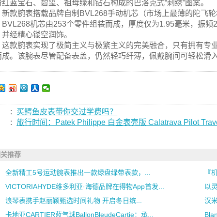
粉红蓝宝石、碧玺、祖母绿和钻石构成的巴洛克式“刺绣”图案。
新款腕表搭载品牌自制BVL268手动机芯（市场上最薄的陀飞
BVL268机芯由253个零件组装而成，厚度仅为1.95毫米，振频
，并经精心镂空润饰。
这款腕表实现了极简主义与极繁主义的完美融合，只有拥有专业知
而成。该腕表尽管配备表盖，仍然轻巧纤薄，佩戴腕间可轻松滑
:
买鳄鱼皮表带你交过学费吗？
:
旅行时间：Patek Philippe 白金表壳版 Calatrava Pilot Trave
相关推荐
全新精工5号运动腕表推出一款绿盘绿带表款，...
『机芯
VICTORIAHYDE维多利亚·海德品牌在得物App首发...
以
浪琴表携手赵丽颖甄选时间礼物 开启冬日缤...
汉米
卡地亚CARTIER蓝气球BallonBleudeCartie：承...
Bla