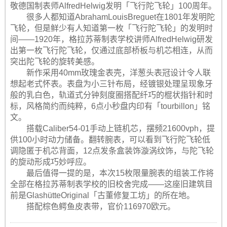
敬德国制表师AlfredHelwig发明「飞行陀飞轮」100周年。
很多人都知道AbrahamLouisBreguet在1801年发明陀
飞轮，但是鲜少有人知道第一枚「飞行陀飞轮」的发明时
间——1920年，格拉苏蒂制表学校讲师AlfredHelwig研发
出第一枚飞行陀飞轮，仅通过底部桥板与机芯相连，从而
突出陀飞轮的旋转美感。
新作采用40mm玫瑰金表壳，洋葱头表冠设计令人联
想起老式怀表。表盘为小三针布局，经镀银处理呈现象牙
般的乳白色，轨道式分钟刻度圈搭配纤巧的棍状指针和时
标，风格简约而纯粹，6点小秒盘内印有「tourbillon」铭
文。
搭载Caliber54-01手动上链机芯，摆频21600vph，提
供100小时动力储备。翻转腕表，可以看到飞行陀飞轮低
调隐匿于机芯背面，12点发条盒装饰漩涡纹饰，与陀飞轮
的旋动形成巧妙呼应。
最后值得一提的是，本次15枚限量腕表的组装工作将
全部在格拉苏蒂制表学校的旧校舍完成——这座旧建筑目
前是GlashütteOriginal「古董修复工坊」的所在地。
搭配棕色鳄鱼皮表带，官价116970欧元。