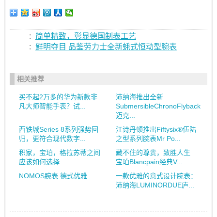
:
简单精致，彰显德国制表工艺
:
鲜明夺目 品鉴劳力士全新蚝式恒动型腕表
相关推荐
买不起2万多的华为新款非
沛纳海推出全新
凡大师智能手表？试...
SubmersibleChronoFlyback
迈克...
西铁城Series 8系列强势回
江诗丹顿推出Fiftysix®伍陆
归，更符合现代数字...
之型系列腕表Mr Po...
积家，宝珀，格拉苏蒂之间
藏不住的尊贵，致胜人生
应该如何选择
宝珀Blancpain经典V...
NOMOS腕表 德式优雅
一款优雅的意式设计腕表：
沛纳海LUMINORDUE庐...