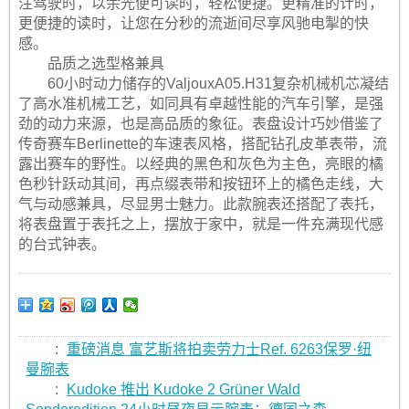
注驾驶时，以余光便可读时，轻松便捷。更精准的计时，
更便捷的读时，让您在分秒的流逝间尽享风驰电掣的快
感。
品质之选型格兼具
60小时动力储存的ValjouxA05.H31复杂机械机芯凝结
了高水准机械工艺，如同具有卓越性能的汽车引擎，是强
劲的动力来源，也是高品质的象征。表盘设计巧妙借鉴了
传奇赛车Berlinette的车速表风格，搭配钻孔皮革表带，流
露出赛车的野性。以经典的黑色和灰色为主色，亮眼的橘
色秒针跃动其间，再点缀表带和按钮环上的橘色走线，大
气与动感兼具，尽显男士魅力。此款腕表还搭配了表托，
将表盘置于表托之上，摆放于家中，就是一件充满现代感
的台式钟表。
:
重磅消息 富艺斯将拍卖劳力士Ref. 6263保罗·纽
曼腕表
:
Kudoke 推出 Kudoke 2 Grüner Wald