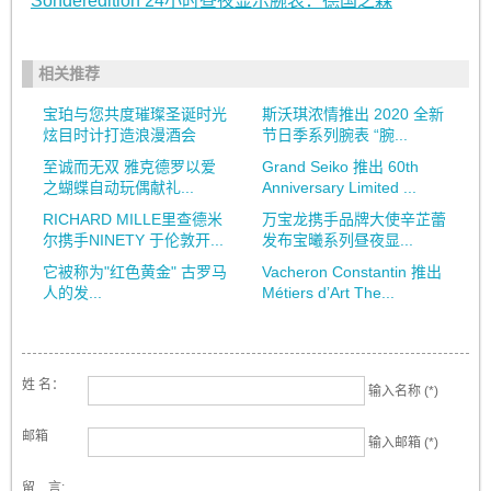
Sonderedition 24小时昼夜显示腕表：德国之森
相关推荐
宝珀与您共度璀璨圣诞时光
斯沃琪浓情推出 2020 全新
炫目时计打造浪漫酒会
节日季系列腕表 “腕...
至诚而无双 雅克德罗以爱
Grand Seiko 推出 60th
之蝴蝶自动玩偶献礼...
Anniversary Limited ...
RICHARD MILLE里查德米
万宝龙携手品牌大使辛芷蕾
尔携手NINETY 于伦敦开...
发布宝曦系列昼夜显...
它被称为"红色黄金" 古罗马
Vacheron Constantin 推出
人的发...
Métiers d’Art The...
姓 名：
输入名称 (*)
邮箱
输入邮箱 (*)
留 言: