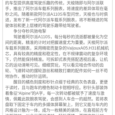
的车型提供高度驾驶乐趣的传统，天梭随即与阿尔派联
手，推出了阿尔派车载系列腕表，将速度的差异体现在毫
秒之间。随着新款阿尔派A110S车型问世，天梭也与时俱
进，发布了新一代阿尔派车载系列腕表，将不断精进的驾
驶体验和更上层楼的驾驶乐趣带给驾驶者。
争分夺秒风驰电掣
驾驶着阿尔派A110S，每分每秒的流逝都被量化为空
间的距离，精准的计时对把握速度尤为重要。天梭阿尔派
车载系列腕表，采用精密而复杂的ValjouxA05.H31机械机
芯，具有较高的精度和稳定性，在不规律震动的复杂环境
下，仍然能保持精准。可拆卸式表壳搭配透视后盖，让机
芯的运动清晰可见。细细赏玩，可以看见啮合传动的齿
轮、飞速转动的摆轮游丝和精致打磨的配件如何一丝不苟
地协作，推动时针运转。
醒目的橘色刻度和秒针点缀于经典的灰色表盘，更便
于读时，且与跑车的橙色制动卡钳相呼应。秒针头部装饰
着象征“Alpine”的A字，每一次转动都被赋予了速度与激
情，佩戴此款腕表驾驶，会感到人车合一的超然。若将表
盘取下固定于车内的多媒体屏幕架上，则它又能与车内的
风格设计融为一体，成为一枚精美的装饰，在直视前方专