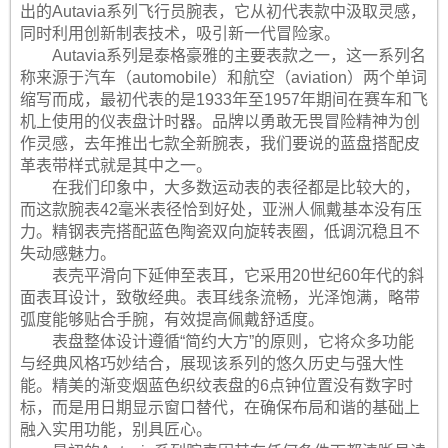
出的Autavia系列飞行员腕表，它从初代表款中汲取灵感，
同时利用创新制表技术，吸引新一代冒险家。
Autavia系列是泰格豪雅的主要表款之一，这一系列名
称来源于汽车（automobile）和航空（aviation）两个单词
缩写而成，最初代表的是1933年至1957年期间在赛车和飞
机上使用的仪表盘计时器。品牌以勇敢无畏冒险精神为创
作灵感，去年推出七款全新腕表，我们要说的蓝盘搭配皮
革表带样式就是其中之一。
在我们印象中，大多数运动表的表径都是比较大的，
而这款腕表42毫米表径恰到好处，亚洲人佩戴基本没有压
力。精钢表壳搭配蓝色陶瓷双向旋转表圈，低调沉稳且不
失动感魅力。
表壳平滑向下延伸至表耳，它采用20世纪60年代的斜
面表耳设计，致敬经典。表耳线条流畅，光泽饱满，略带
弧度能够贴合手腕，有效提高佩戴舒适度。
表盘整体设计遵循“简约大方”的原则，它将众多功能
与经典风格巧妙结合，展现该系列的悠久历史与强大性
能。精美的渐变烟蓝色织纹表盘的6点钟位置没有数字时
标，而是用日期显示窗口替代，在确保布局和谐的基础上
融入实用功能，别具匠心。