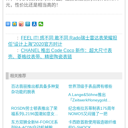
元，性价比还是相当高的！
:
FEEL IT! 感不同 敢不同 Rado瑞士雷达表荣耀担
任“设计上海”2020官方时计
:
CHANEL 推出 Code Coco 新作：超大尺寸表
壳、菱格纹表带、精密陶瓷表链
相关推荐
百达翡丽推出都具备多种复
世界顶级手表品牌有哪些
杂功能的腕表
A.Lange&Söhne推出
「ZeitwerkHoneygold...
ROSDN劳士顿表推出了荣
纪念格拉苏蒂制表175周年
福系列L2196国潮如意女...
NOMOS又闷骚了一把
东方双狮全新M-FORCE系
卡西欧首款使用锻造碳纤维
列RA-AC0N自动机械腕
的G-SHOCK