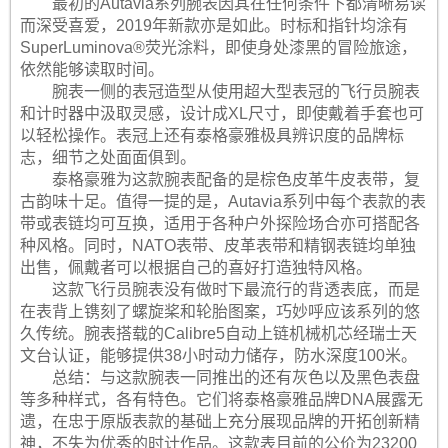
最初的Autavia系列腕表因其在任何条件下都清晰易读
而深受喜爱，2019年新款亦是如此。时标和指针均涂有
SuperLuminova®荧光涂料，即使身处漆黑的冒险旅途，
依然能够读取时间。
腕表一侧的表冠造型从使用超大型表冠的飞行员腕表
和计时器中汲取灵感，设计成XL尺寸，即使戴着手套也可
以轻松操作。表冠上还有泰格豪雅极具辨识度的品牌标
志，细节之处面面俱到。
泰格豪雅为这款腕表配备的是棕色皮革牛皮表带，复
古韵味十足。值得一提的是，Autavia系列中每个表款的表
带或表链均可互换，适用于各种户外探险场合亦可搭配各
种风格。同时，NATO表带、皮革表带和精钢表链均单独
出售，佩戴者可以根据自己的喜好打造独特风格。
这款飞行员腕表没有做时下最流行的背透表底，而是
在表背上镌刻了螺旋桨和轮胎图案，巧妙呼应该系列的悠
久传统。腕表搭载的Calibre5自动上链机械机芯经瑞士天
文台认证，能够提供38小时动力储存，防水深度100米。
总结：与这款腕表一同推出的还有灰色以及黑色表盘
等多种样式，各有特色。它们将泰格豪雅品牌DNA展露无
遗，在忠于原版表款的基础上充分展现品牌的开拓创新精
神，不失为优秀的时计作品。这款表目前的公价为23200