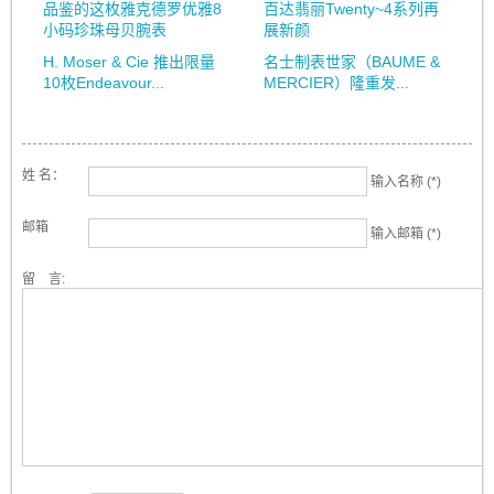
品鉴的这枚雅克德罗优雅8
百达翡丽Twenty~4系列再
小码珍珠母贝腕表
展新颜
H. Moser & Cie 推出限量
名士制表世家（BAUME &
10枚Endeavour...
MERCIER）隆重发...
姓 名：
输入名称 (*)
邮箱
输入邮箱 (*)
留 言: