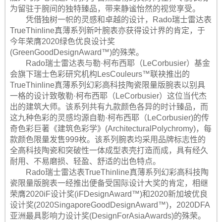
为留驻于腕间的独特臻品，带来静谧怡然的视觉享受。
凭借独树一帜的灵感和卓越的设计，Rado瑞士雷达表
TrueThinline真薄系列新叶腕表亦获得设计界的肯定，于
今年荣膺2020绿色优良设计奖
(GreenGoodDesignAward™)的殊荣。
Rado瑞士雷达表与勒·柯布西耶（LeCorbusier）基金
会旗下瑞士色彩研究机构LesCouleurs™联袂推出的
TrueThinline真薄系列幻彩高科技陶瓷限量版腕表以别具
一格的设计致敬勒·柯布西耶（LeCorbusier）这位当代杰
出的建筑大师。该系列共有九款颜色各异的时计臻品，而
这九种色彩的灵感均源自勒·柯布西耶（LeCorbusier)的传
奇色彩巨著《建筑色彩学》(ArchitecturalPolychromy)，每
款颜色限量发售999枚。该系列腕表均采用品牌标志性的
全高科技陶瓷和突破性一体成型表壳打造而成，具有经久
耐用、不易磨损、轻盈、舒适的出色特点。
Rado瑞士雷达表TrueThinline真薄系列幻彩高科技陶
瓷限量版腕表一经推出便备受国际设计大奖的肯定，相继
荣膺2020iF设计奖(iFDesignAward™)和2020新加坡优良
设计奖(2020SingaporeGoodDesignAward™)，2020DFA
亚洲最具影响力设计奖(DesignForAsiaAwards)的殊荣。