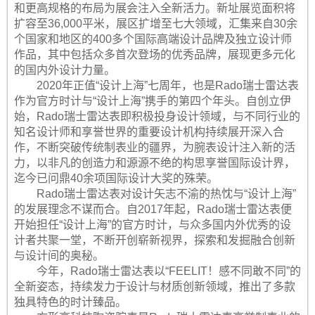
和更高规格的布局为展会注入全新活力。新址展览面积将
扩容至36,000平米，展区扩增至七大领域，汇集来自30余
个国家和地区的400多个国际高端设计品牌及独立设计师
作品，其中包括众多首次登场的优秀品牌，展现更多元化
的国内外设计力量。
2020年正值“设计上海”七周年，也是Rado瑞士雷达表
作为官方时计与“设计上海”携手的第四个年头。自创立伊
始，Rado瑞士雷达表即积极投身设计领域，与不同行业的
知名设计师和享誉世界的重要设计机构持续展开深入合
作，不断突破传统制表业的疆界，为腕表设计注入新的活
力，以非凡的创造力和源源不绝的构思享誉国际设计界，
迄今已问鼎40余项国际设计大奖的殊荣。
Rado瑞士雷达表对设计矢志不渝的热忱与“设计上海”
的发展理念不谋而合。自2017年起，Rado瑞士雷达表便
开始担任“设计上海”的官方时计，与众多国内外优秀的设
计者共聚一堂，不断开创崭新视界，探索和发掘融合创新
与设计间的奥秘。
今年，Rado瑞士雷达表以“FEELIT！感不同敢不同”的
全新姿态，持续发力于设计与材质创新领域，推出了多款
独具特色的时计臻品。