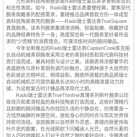
方形高科技陶瓷腕表是Rado瑞士雷达表享誉制表业的
标志性表款。如今，Rado瑞士雷达表重塑经典，聚焦现代
腕表佩戴者的配搭需求，重磅推出品牌首款方形一体成型
高科技陶瓷表壳的腕表——Rado瑞士雷达表TrueSquare
真我腕表。该系列腕表集顺滑流畅、轻盈耐磨、佩戴舒适
的品牌经典特色于一身；高度契合新一代腕表爱好者所追
求的“少而精”的消费理念，可谓淬炼时间的腕间臻品。
今年全新推出的Rado瑞士雷达表CaptainCook库克船
长自动机械青铜腕表采用古老的青铜材质和现代高科技材
质打造而成，兼具材质与设计之美。该腕表将浓郁奢华的
表盘颜色与质朴青铜色调巧妙融合，这两种源于大自然的
色彩彼此交相呼应，相得益彰。腕表所搭载的高品质瑞士
自动机械机芯可提供最高长达80小时的高精准度动力存
储，为这枚复古时计臻品再添现代之韵。
Rado瑞士雷达表TrueThinline真薄系列新叶腕表以珍
珠母贝和柔滑轻盈的高科技陶瓷打造而成，这枚纤薄精巧
且耐磨的腕间臻品为你找回久违的宁静自在，仿佛置身一
方恬然幽静的休憩空间，放松身心的同时亦与现实世界保
持密切连结。该款腕表以自然界为灵感，表镜内侧更饰有
叶片状的图案，在光线照射下闪耀迷人光芒。自然元素的
加入巧妙地唤起人们对于自然之物的美好向往，令腕表成