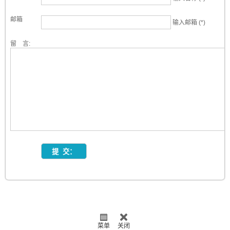
邮箱
输入邮箱 (*)
留 言:
菜单
关闭