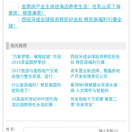
:
金鼎房产业主讲述海边养老生活：在乳山买了海
景房，我很满意！
:
西班牙成全球投资移民好去处 移民高福利引爆全
球！
相关推荐
“万象梦想，璀璨绽放” 华润
西班牙成全球投资移民好去
2016圣诞圆梦季创...
处 移民高福利引爆...
2017旅游与度假地产交易
青年置业新选择，蜀鑫房地
会强力整合资源，促行...
产开发有限责任公司...
什么是高福利？移民美国你
看领地•锦巷蘭台非清水演
就知道了！
绎 人文情怀与智能科...
33英亩的世纪中叶现代海
世友地板千万钜惠 看第二
滨庄园即将在长岛的黄...
季“非来世友”
姓 名：
输入名称 (*)