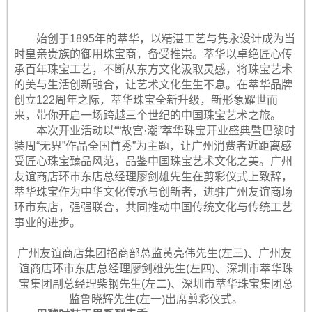
始创于1895年的萃华，以精湛工艺与隽永设计成为当
时皇亲贵族的御用珠宝商，备受推崇。萃华以卓绝匠心传
承百年珠宝工艺，不断从东方文化汲取灵感，将珠宝艺术
的美与生活创新融合，让艺术文化生生不息。在萃华品牌
创立122周年之际，萃华珠宝全新升级，新形象耀世而
来，带你开启一场跨越三个世纪的中国珠宝艺术之旅。
本次开业活动以““故宫·潮”萃华珠宝开业盛典暨巴黎时
装周“无界”作品全国首秀”为主题，让广州消费者近距离感
受匠心珠宝臻品风范，品鉴中国珠宝艺术文化之美。广州
友谊商店环市东店总经理廖剑雄先生在剪彩仪式上致辞，
萃华珠宝作为中华文化传承与创新者，进驻广州友谊商场
环市东店，强强联合，共同推动中国传统文化与传统工艺
事业的进步。
广州友谊商店集团招商部总监黄亮伟先生(左三)、广州友
谊商店环市东店总经理廖剑雄先生(左四)、深圳市萃华珠
宝集团副总经理柴钢先生(左二)、深圳市萃华珠宝集团总
监鲁晓辉先生(左一)出席剪彩仪式。