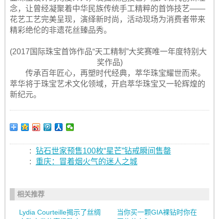
念，让曾经凝聚着中华民族传统手工精粹的首饰技艺——
花艺工艺完美呈现，演绎新时尚，活动现场为消费者带来
精彩绝伦的非遗花丝臻品秀。
(2017国际珠宝首饰作品“天工精制”大奖赛唯一年度特别大
奖作品)
传承百年匠心，再塑时代经典，萃华珠宝耀世而来。
萃华将于珠宝艺术文化领域，开启萃华珠宝又一轮辉煌的
新纪元。
:
钻石世家预售100枚“星芒”钻戒瞬间售罄
:
重庆：冒着烟火气的迷人之城
相关推荐
Lydia Courteille揭示了丝绸
当你买一颗GIA裸钻时你在