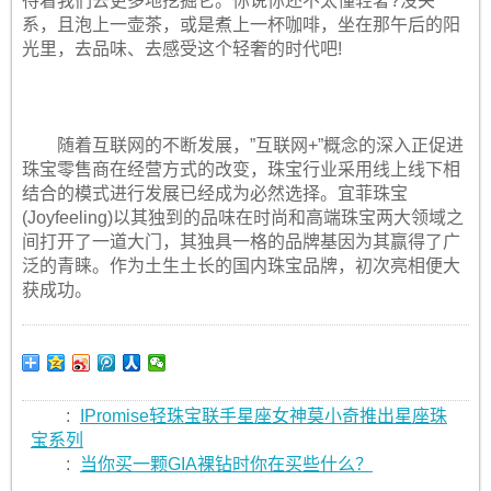
待着我们去更多地挖掘它。你说你还不太懂轻奢?没关
系，且泡上一壶茶，或是煮上一杯咖啡，坐在那午后的阳
光里，去品味、去感受这个轻奢的时代吧!
随着互联网的不断发展，”互联网+”概念的深入正促进
珠宝零售商在经营方式的改变，珠宝行业采用线上线下相
结合的模式进行发展已经成为必然选择。宜菲珠宝
(Joyfeeling)以其独到的品味在时尚和高端珠宝两大领域之
间打开了一道大门，其独具一格的品牌基因为其赢得了广
泛的青睐。作为土生土长的国内珠宝品牌，初次亮相便大
获成功。
:
IPromise轻珠宝联手星座女神莫小奇推出星座珠
宝系列
:
当你买一颗GIA裸钻时你在买些什么？