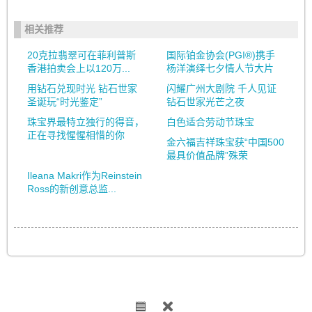
相关推荐
20克拉翡翠可在菲利普斯
国际铂金协会(PGI®)携手
香港拍卖会上以120万...
杨洋演绎七夕情人节大片
用钻石兑现时光 钻石世家
闪耀广州大剧院 千人见证
圣诞玩“时光鉴定”
钻石世家光芒之夜
珠宝界最特立独行的得音，
白色适合劳动节珠宝
正在寻找惺惺相惜的你
金六福吉祥珠宝获“中国500
最具价值品牌”殊荣
Ileana Makri作为Reinstein
Ross的新创意总监...