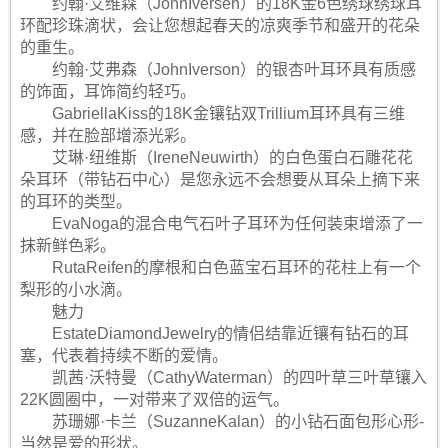
约翰·艾维森（JohnIversen）的18K金6色绣球绣球耳
环配珍珠滴状，会让您想起春天的凉爽季节和盛开的花朵
的重生。
约翰·艾弗森（JohnIverson）的银杏叶耳环具有质感
的饰面，耳饰简约轻巧。
GabriellaKiss的18K金镶钻双Trillium耳环具有三维
感，并在脸部增添光彩。
艾琳·纽维斯（IreneNeuwirth）的白色蛋白石雕花花
朵耳环（带钻石中心）是您永远不会想要从耳朵上摘下来
的耳环的类型。
EvaNoga的混合电气石叶子耳环为任何装束增添了一
抹新鲜色彩。
RutaReifen的摩根和白色蓝宝石耳环的花柱上有一个
梨形的小水滴。
魅力
EstateDiamondJewelry的情侣结靠近镶有钻石的耳
塞，代表着持续不断的爱情。
凯茜·沃特曼（CathyWaterman）的四叶草三叶草镶入
22K圆圈中，一对带来了双倍的运气。
苏珊娜·卡兰（SuzanneKalan）的小钻石面包形心形-
当然是爱的形状。