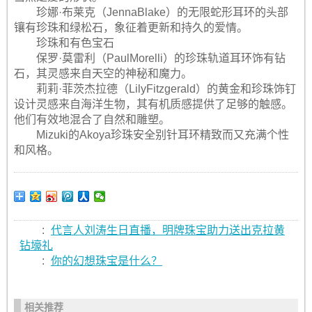
珍娜·布莱克（JennaBlake）的无限蛇形耳环的头部
镶有珍珠和绿松石，象征着更新和持久的爱情。
珍珠和有色宝石
保罗·莫雷利（PaulMorelli）的珍珠轨道耳环饰有钻
石，其灵感来自天空的神秘和魔力。
莉莉·菲茨杰拉德（LilyFitzgerald）的黄金和珍珠饰钉
设计灵感来自海洋生物，其有机质感提供了足够的触感。
他们有效地混合了自然和雕塑。
Mizuki的Akoya珍珠安全别针耳环精致而又充满个性
和风格。
:
代言人刘涛生日直播，明牌珠宝助力送出克拉黄
钻壕礼
:
你的幻想珠宝是什么？
相关推荐