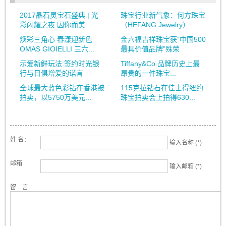
2017晶石灵宝石盛典 | 光
珠宝行业新气象：何方珠宝
彩闪耀之夜 因你而美
（HEFANG Jewelry）...
焕彩三角心 春漾迎新色
金六福吉祥珠宝获“中国500
OMAS GIOIELLI 三六...
最具价值品牌”殊荣
示爱新鲜玩法:签约时光银
Tiffany&Co.品牌历史上最
行与日俱增爱的诺言
昂贵的一件珠宝...
全球最大蓝色彩钻在香港被
115克拉钻石在佳士得纽约
拍卖，以5750万美元...
珠宝拍卖会上拍得630...
姓 名：
输入名称 (*)
邮箱
输入邮箱 (*)
留 言: