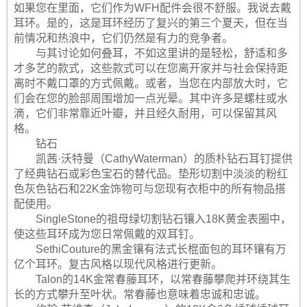
如果您在里面，它们作为WFH配件会很不舒服。我说去戴
耳环。是的，这是耳环经历了复兴的第三个夏天，但在当
前情况和热浪中，它们仍然是有力的竞争者。
与其讨论如何叠耳，不如这里讲的是轻松，舒适和多
才多艺的款式，这些款式可以在您离开家并与社会保持距
离时不戴口罩的方式佩戴。或者，当您在内部放大时，它
们会在您的脸部周围增加一点光晕。其中许多是螺柱或水
滴，它们非常靠近叶瓣，并且经久耐用，可以保留其风
格。
钻石
凯茜·沃特曼（CathyWaterman）的质朴钻石耳钉提供
了经典钻石或彩色宝石的替代品。垫形切割中淡淡的粉红
色灰色钻石和22K金饰物可与您现有衣柜中的所有物品搭
配使用。
SingleStone的祖母绿切割钻石镶入18K黄金表圈中，
使这些耳环成为您日常佩戴的双耳钉。
SethiCouture的黑金镶有法式长棍面包的耳环镶有万
亿个耳环。复古风格以现代风格进行更新。
Talon的14K金常春藤耳环，以常春藤攀爬并环绕其生
长的方式攀升至叶状。常春藤也意味着忠诚和忠诚。