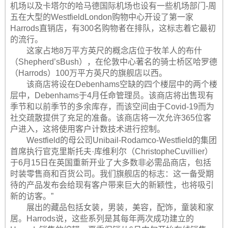
机场以及卡塔尔的哈马德国际机场也设有一些机场部门-周
五在大型的WestfieldLondon购物中心开设了第一家
Harrods直销店，有300名购物者在排队，这标志着它最初
的流行。
这家占地8万平方英尺的概念店位于牧羊人的布什
（Shepherd’sBush），在伦敦中心著名的骑士桥区哈罗德
（Harrods）100万平方英尺的旗舰店以西。
该商店将设在Debenhams空缺的四个楼层中的两个楼
层中，Debenhams于4月任命管理员。该商店将出售现有
季节和以前季节的多余库存，而该空间由于Covid-19而为
社交疏散提供了充足的准备。该商店将一次允许365位客
户进入，这将使用客户计数技术进行控制。
Westfield的母公司Unibail-Rodamco-Westfield的集团
首席执行官克里斯托夫·库维利尔（ChristopheCuvillier）
于6月15日在英国重新开业了大多数非必需品商店，包括
时装零售商和百货公司。我们旗舰店的标志：这一备受期
待的产品发布会给现有客户带来巨大的新颖性，也将吸引
新的访客。”
展出的藏品包括女装，男装，美容，配饰，童装和家
居。Harrods说，这些系列是其每年两次成功建立的