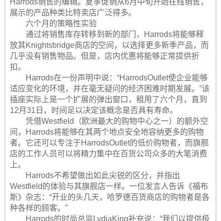
Harrods销售的编辑。夏季促销从6月中旬开始在线销售，
展示的产品种类比特卖店广泛得多。
六个月的策略性实验
通过将销售库存转移到新的部门，Harrods将能够释
放其Knightsbridge商店的空间，以选择更多新季产品，而
几乎没有销售物品。但是，店内优惠将能够正常提供折
扣。
Harrods在一份声明中说：“HarrodsOutlet使企业能够
适应变化的环境，并在毫无疑问的经济困难时期发展。”该
插座实际上是一个扩展的弹出窗口，租用了六个月，直到
12月31日，时间足以决定该概念是否具有寿命。
凭借Westfield（欧洲最大的购物中心之一）的额外​​空
间，Harrods将能够在其两个地点安全地容纳更多的购物
者。它还可以专注于HarrodsOutlet的低价购物者，而旗舰
店的工作人员可以将精力集中在百货公司众多的大笔消费
上。
Harrods不希望做出如此尖锐的区分，并指出
Westfield的体验与其旗舰店一样。一位发言人告诉《福布
斯》杂志：“开业的头几天，哈罗德百货商店的购物者是各
种各样的顾客。”
Harrods的时尚总监LydiaKing补充说：“我们以提供极