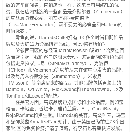
致的奢华而闻名，直销店也一样。这来自可用编辑的优
势。我在店内挑选的一些商品是齐默尔曼（Zimmerman）
的真丝裹身连衣裙，丽莎·玛丽·费南德斯
（LisaMarieFernandez）毫不费力的必需品和Matteau的
时尚泳衣。”
零售商说，HarrodsOutlet拥有100多个时尚和配饰品
牌以及大约12万套高级产品线，因此“物有所值”。
伦敦西田区的总经理JacintaRowsell说道：“哈罗德百
货商店引起了我们客户的极大轰动。这家商店的特色品牌
包括史黛拉·麦卡尼（StellaMcCartney），克洛伊
（Chloe）和Vetements等以前从未在该中心发售的品牌，
以及每周从齐默尔曼（Zimmerman），米索尼
（Missoni）等商店寄来的商品。其他品牌包括男装上的
Balmain，Off-White，RickOwens和ThomBrowne，以及
TomFord和Loewe的配饰。
在美容方面，高端品牌包括国际和小众品牌，例如宝
格丽，卡地亚，香缇卡，雅诗兰黛。EL，GucciBeauty，
RojaParfums和资生堂。Harrods的美容，高级钟表，珠宝
和配饰总监AnnalizeFard预计，由于英国已为前往73个国
家/地区的免费检疫扫清了道路，行李箱也有望快速发展。