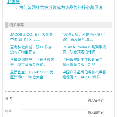
勃发展
:
为什么网红营销继续成为该品牌的核心和灵魂
相关推荐
JACOB & CO. 专门店登陆
“装得太多，还是自己吗？”
中国澳门特区 见...
SK-II首发影片,真...
麦考林微商城：双11 你身
PITAKA iPhone15系列手机
边的好物推荐官
壳，联合顶奢设计师...
从破晓到盛放！「光从东方
『田永成医美年轻化元年
来」城市音乐会官宣...
超声炮黄金版』新品...
重磅官宣！TikTok Shop 美
中国户外品牌伯希和携手顶
区跨境POP年度大会...
级保暖POLARTEC伴你...
姓 名：
输入名称 (*)
邮箱
输入邮箱 (*)