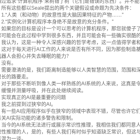
通过追求“计算机程序”来树错了树（它们是错误的东西）。并不
所有这些都以Seale提出的两个关键假设或命题为先决条件：
1.“人类（和动物）的故意性是大脑因果特征的产物……”
2.“实例化计算机程序本身绝不是故意的充分条件。”
如果您的目标是设计一个可以思考的计算机程序，那您就傻子
您可能会在此过程中学到很多东西，并且可能会有一些确实很酷
我认为，这是一种令人深感兴趣的哲学考虑，这一点值得学者
这对于每天进行AI工作的人来说是否有所不同，因为那些制造基于A
机器人会担心并失去睡眠的能力？
没有。
需要澄清的是，我们距离制造能够以人类智慧的范围，范围和深
很长的路要走。
对于那些不断听到像人类一样熟练的AI系统的人来说，这真是
缓慢并测量呼吸，并在此处继续阅读。
实现真正的AI是最重要的问题
我之前提到过狭窄的AI。
有一些AI应用程序似乎在狭窄的领域中表现不错，尽管也许它们应该
有关AI实际功能的诸多警告和限制。
当今的AI系统无法进行或展示常识性推理，我相信我们都同意
识性推理的人，是的，有些人我们有时似乎知道缺乏常识，但这
者混为一谈。