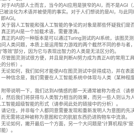
对于AI内部人士而言，当今的AI应用是狭窄的AI，而不是AG
AI”已被淡化为术语并被使用的事实。对于人们想说的是AI，与
，即AGI。
关于弱人工智能和强人工智能的争论的对象是那些怀疑我们是
真正的AI是一个加载术语，需要澄清。
真正的AI的一种版本是可以通过Turing测试的AI系统，该图
询问人类问题，本质上是运用智力游戏的两个截然不同的参与者，
的“等效”部分，因为它与表现出智力的人类是无法区分的。
尽管图灵测试很方便，并且是判断AI努力成为真正AI的常用
处的分析）。
无论如何，我们如何才能使AI在图灵测试中获得成功，并在表面
一种信念是，我们需要在人工智能系统中体现与人类（某种程
。
附带说明一下，我们达到AI情感的那一天通常被称为奇点（请
点，然后我们将获得与人类智力相当的效果，而另一些人则认为
人工智能超级智能的形式（请参阅此处的链接中的分析）。
请记住，并非每个人都同意需要发现和重新发明人为意图的先
I，而无需将这种被称为意图和它的肮脏东西扔进购物车中流浪。
无论如何，撇开最后一个方面，另一个大问题是“计算机程序”
可能）。