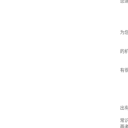
您
为
的
有
出
常
两