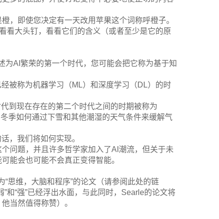
是橙，即使您决定有一天改用苹果这个词称呼橙子。
们来看看大头钉，看看它们的含义（或者至少是它的原
被描述为AI繁荣的第一个时代，您可能会把它称为基于知
经被称为机器学习（ML）和深度学习（DL）的时
个时代到现在存在的第二个时代之间的时期被称为
例如冬季如何通过下雪和其他潮湿的天气条件来缓解气
的话，我们将如何实现。
个问题，并且许多哲学家加入了AI潮流，但关于未
能可能会也可能不会真正变得智能。
）题为“思维，大脑和程序”的论文（请参阅此处的链
“强”已经浮出水面，与此同时，Searle的论文将
，他当然值得称赞）。