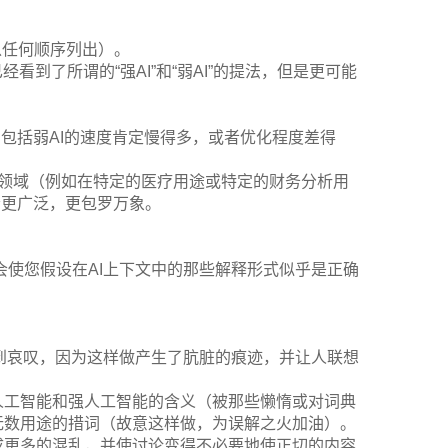
以任何顺序列出）。
到了所谓的“强AI”和“弱AI”的提法，但是更可能
。
，包括弱AI的速度肯定慢得多，或者优化程度差得
的领域（例如在特定的医疗用途或特定的财务分析用
会更广泛，更包罗万象。
这会使您假设在AI上下文中的那些解释形式似乎是正确
而感到哀叹，因为这样做产生了肮脏的痕迹，并让人联想
人工智能和强人工智能的含义（被那些懒惰或对词典
无数用途的措词（故意这样做，为误解之火加油）。
成更多的混乱，并使讨论变得不必要地使正切的内容