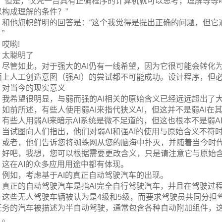
“但是，仅凭一台具有正确程序的计算机就可以思考，理解等等
以构成理解的条件？”
和他旗帜鲜明的回答是：“这个我觉得是提出正确的问题，但它
”
哎哟!
太聪明了
尽管如此，对于强大的AI仍有一线希望，因为它很可能会转化为可
面上人工创造意图（强AI）的尝试都不可能成功。设计程序，但
对当今的现实意义
我希望很明显，与弱而强的AI相关的原始含义已经远远超出了
如前所述，有些人使用弱AI来指代狭义AI，但这并不是弱AI
有些人用弱AI来暗示AI系统是微不足道的，但这也根本不是弱A
当试图向人们指出，他们对弱AI和强AI的使用与原始含义不
或者，他们告诉您将蜘蛛网从您的脑海中扑灭，并随着当今时
好吧，我想，您可以根据需要更改含义，只是请注意它与原始
这在AI的众多应用用途中都有体现。
例如，考虑基于AI的真正自动驾驶汽车的出现。
真正的自动驾驶汽车是指AI完全自行驾驶汽车，并且在驾驶过
这些无人驾驶车辆被认为是4级和5级，而要求驾驶员共同分担
任务的汽车被描述为半自动驾驶，通常包含各种自动附加组件，这
）。