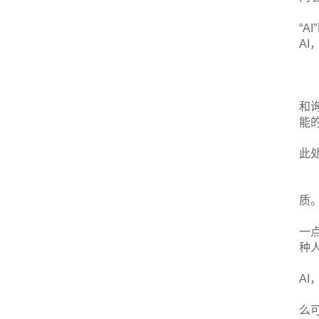
“
AI
和
能
此
质
一
种
A
么