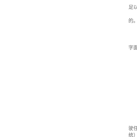
足
的。
字
驶
统