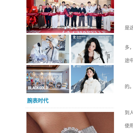
是
多
途
的
腕表时代
到
使