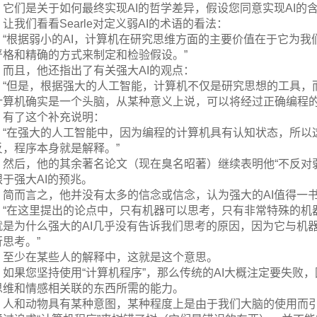
它们是关于如何最终实现AI的哲学差异，假设您同意实现AI的
让我们看看Searle对定义弱AI的术语的看法：
“根据弱小的AI，计算机在研究思维方面的主要价值在于它为
严格和精确的方式来制定和检验假设。”
而且，他还指出了有关强大AI的观点：
“但是，根据强大的人工智能，计算机不仅是研究思想的工具，
计算机确实是一个头脑，从某种意义上说，可以将经过正确编程
有了这个补充说明：
“在强大的人工智能中，因为编程的计算机具有认知状态，所以
反，程序本身就是解释。”
然后，他的其余著名论文（现在臭名昭著）继续表明他“不反对弱
眼于强大AI的预兆。
简而言之，他并没有太多的信念或信念，认为强大的AI值得一
“在这里提出的论点中，只有机器可以思考，只有非常特殊的机
就是为什么强大的AI几乎没有告诉我们思考的原因，因为它与机
行思考。”
至少在某些人的解释中，这就是这个意思。
如果您坚持使用“计算机程序”，那么传统的AI大概注定要失败
思维和情感相关联的东西所需的能力。
人和动物具有某种意图，某种程度上是由于我们大脑的使用而引