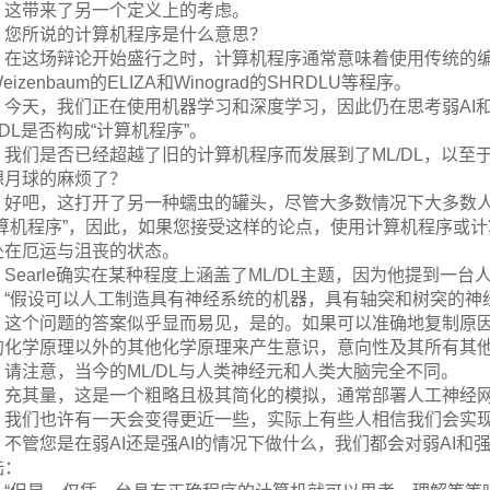
这带来了另一个定义上的考虑。
您所说的计算机程序是什么意思？
在这场辩论开始盛行之时，计算机程序通常意味着使用传统的
eizenbaum的ELIZA和Winograd的SHRDLU等程序。
今天，我们正在使用机器学习和深度学习，因此仍在思考弱AI
/DL是否构成“计算机程序”。
我们是否已经超越了旧的计算机程序而发展到了ML/DL，以
想月球的麻烦了？
好吧，这打开了另一种蠕虫的罐头，尽管大多数情况下大多数人都
计算机程序”，因此，如果您接受这样的论点，使用计算机程序或计
处在厄运与沮丧的状态。
Searle确实在某种程度上涵盖了ML/DL主题，因为他提到一
“假设可以人工制造具有神经系统的机器，具有轴突和树突的神
，这个问题的答案似乎显而易见，是的。如果可以准确地复制原
的化学原理以外的其他化学原理来产生意识，意向性及其所有其他
请注意，当今的ML/DL与人类神经元和人类大脑完全不同。
充其量，这是一个粗略且极其简化的模拟，通常部署人工神经网
。我们也许有一天会变得更近一些，实际上有些人相信我们会实
不管您是在弱AI还是强AI的情况下做什么，我们都会对弱AI和强
陆：