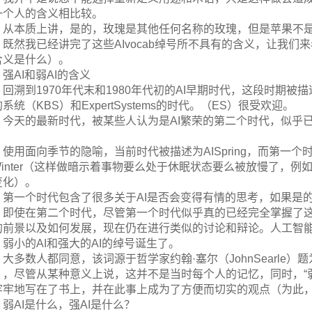
一个人的含义相比较。
从本质上讲，是的，玫瑰是其他任何名称的玫瑰，但是苹果不
既然我已经讲完了这些AIvocab绰号所不具有的含义，让我
含义是什么）。
强AI和弱AI的含义
回溯到1970年代末和1980年代初的AI早期时代，这段时期
系统（KBS）和ExpertSystems的时代。（ES）很受欢迎。
今天的最新时代，被某些人认为是AI繁荣的第二个时代，似乎已
。
使用面向季节的隐喻，当前时代被描述为AISpring，而第一
IWinter（这样做暗示着事物要么处于休眠状态要么被放慢了，
变化）。
第一个时代包含了很多关于AI是否会变得有情的思考，如果是
即使在第二个时代，尽管第一个时代似乎真的已经完全掌握了这
的前景以及如何发展，现在仍在进行类似的讨论和辩论。人工智
弱小的AI和强大的AI的绰号诞生了。
大多数人都同意，该词源于哲学家约翰·塞尔（JohnSearle
），尽管从某种意义上说，这并不是当时每个人的记忆，同时，“弱”和
牢牢地写在了书上，并在此事上成为了方便而切实的观点（为此
弱AI是什么，强AI是什么？