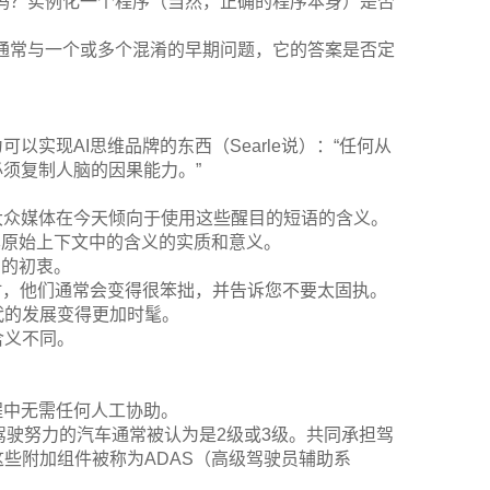
吗？实例化一个程序（当然，正确的程序本身）是否
通常与一个或多个混淆的早期问题，它的答案是否定
以实现AI思维品牌的东西（Searle说）：“任何从
必须复制人脑的因果能力。”
大众媒体在今天倾向于使用这些醒目的短语的含义。
在其原始上下文中的含义的实质和意义。
I的初衷。
符时，他们通常会变得很笨拙，并告诉您不要太固执。
代的发展变得更加时髦。
含义不同。
程中无需任何人工协助。
驾驶努力的汽车通常被认为是2级或3级。共同承担驾
些附加组件被称为ADAS（高级驾驶员辅助系