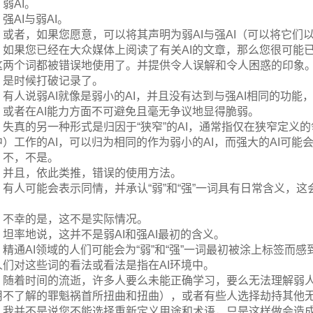
弱AI。
强AI与弱AI。
或者，如果您愿意，可以将其声明为弱AI与强AI（可以将它们
如果您已经在大众媒体上阅读了有关AI的文章，那么您很可能已经看
这两个词都被错误地使用了。并提供令人误解和令人困惑的印象
是时候打破记录了。
有人说弱AI就像是弱小的AI，并且没有达到与强AI相同的功能
，或者在AI能力方面不可避免且毫无争议地显得脆弱。
失真的另一种形式是归因于“狭窄”的AI，通常指仅在狭窄定义
中）工作的AI，可以归为相同的作为弱小的AI，而强大的AI可能
不，不是。
并且，依此类推，错误的使用方法。
有人可能会表示同情，并承认“弱”和“强”一词具有日常含义，
。
不幸的是，这不是实际情况。
坦率地说，这并不是弱AI和强AI最初的含义。
精通AI领域的人们可能会为“弱”和“强”一词最初被涂上标签
人们对这些词的看法或看法是指在AI环境中。
随着时间的流逝，许多人要么未能正确学习，要么无法理解弱
用不了解的罪魁祸首所扭曲和扭曲），或者有些人选择劫持其他
我并不是说您不能选择重新定义用途和术语，只是这样做会造