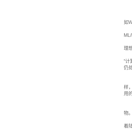
如W
ML
理
“
仍
样
用
物
着