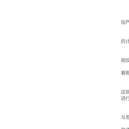
加
的
相
着
这
进
与