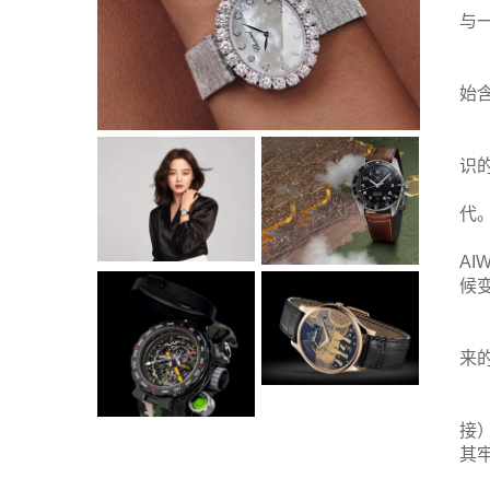
与
始
识的
代
A
候
来
接
其