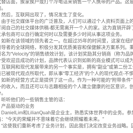
代替店面，挨家挨户或打个冷电话来销售一个人携带的产品。这是
的。
然后，互联网出现了，情况发生了变化。
由于社交媒体平台的广泛普及，人们可以通过个人资料页面上
订阅自己的社交媒体供稿-都无需离开一个人的家。这为直销开辟
立承包商可以自行确定何时以及需要多少时间从事这项业务。
如新在该领域的领先者之一。在超过35年的时间里，这家在纽
领导者的全球网络，积极分发其优质美容和保健解决方案系列。秉
名为“Velocity”的销售绩效计划，该计划奖励其分销商（称为品
个受欢迎且成功的计划，品牌代表认识到如新的商业模式可以成
互联网和现代发展带来的另一个事实是，拥有“副业”或第二份
点已被现代观点所取代，即从事“零工经济”的个人的现代观点-不
如新的经营方式正是提供了这一点。作为一种可能的“附带条件
外的收入，而且还可以与志趣相投的个人建立健康的社区意识，
分。
听听他们的一些销售主管的话：
产品驱动的业务
DanielLim和LilianQuah是企业主，熟悉实体世界中的
鸣：“今天的荣耀并不意味着它会继续照耀着未来。”
“这使我们重新考虑了业务计划，因此我们决定改变业务战略。
。