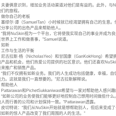
夫妻俩意识到，增加业务活动渠道对他们是有益的。此外，与Nu
他们的旅程。
做你自己的老板
塞缪尔·谭（SamuelTan）小时候就已经渴望拥有自己的生
过分享公司的出色产品来帮助他人。
“我将NuSkin视为一个平台，它将使我实现自己的事业并成
世界上工作和做善事，”Samuel说道。
如新
工作与生活的平衡
尼古拉斯·杨（NicholasYeo）和甘国康（GanKokHon
的产品和机会，他们热爱公司提供的社区意识。他们还喜欢NuSk
表来推广和销售产品。
“我们不仅拥有如新业务。我们的人生成功包括健康，幸福，自
能力。这就是我们一直想要的。”尼古拉斯解释说。
帮助他人
Pattarawan和PichetSukkaniwast希望与一家对帮助他人
“如新公司的业务使我们能够更好地控制自己想用时间做些什么
人而行善的公司和计划保持一致。”Pattarawan透露。
皮切特说：“我们从NuSkin开始就是想帮助别人，但后来变
到如新的惊人产品改变了我们周围的人的生活。”