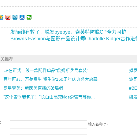
:
发际线有救了，脱发byebye，索芙特防脱CP全力呵护
:
Browns Fashion与圆形产品设计师Charlotte Kidger合
相关推荐
LV在正式上线一款配件单品“詹姆斯乒乓套装”
掉
百年匠心，万美资生 资生堂150周年庆典盛大启幕
波司
网星壹美：新医美直播的破局者
#BE
“这个雪季我包了！”长白山高梵kids滑雪节等你...
研发
名：
输入名称 (*)