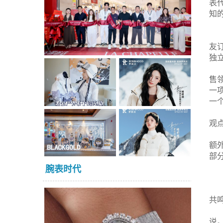
表
知
友
独
售
一项
一
观
额
部
腕表时代
共
说