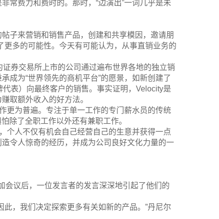
非常费力和费时的。那时，“边演出”一词几乎是未
的帖子来营销和销售产品，创建和共享模因，邀请朋
了更多的可能性。今天有可能认为，从事直销业务的
约证券交易所上市的公司通过遍布世界各地的独立销
承成为“世界领先的商机平台”的愿景，如新创建了
牌代表）向最终客户的销售。事实证明，Velocity是
为赚取额外收入的好方法。
工作更为普遍。专注于单一工作的专门薪水员的传统
惧怕除了全职工作以外还有兼职工作。
”，个人不仅有机会自己经营自己的生意并获得一点
创造令人惊奇的经历，并成为公司良好文化力量的一
业务。参加会议后，一位发言者的发言深深地引起了他们的
因此，我们决定探索更多有关如新的产品。”丹尼尔