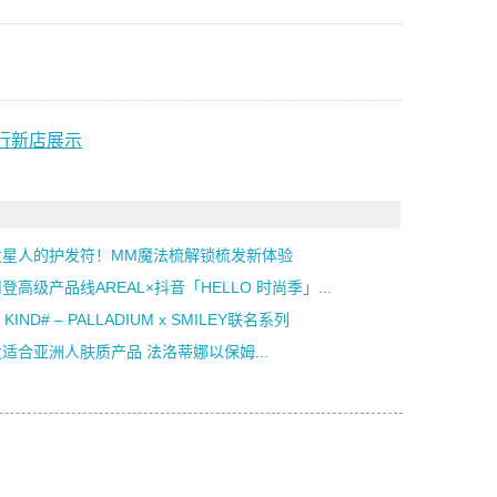
作进行新店展示
发星人的护发符！MM魔法梳解锁梳发新体验
登高级产品线AREAL×抖音「HELLO 时尚季」...
 KIND# – PALLADIUM x SMILEY联名系列
适合亚洲人肤质产品 法洛蒂娜以保姆...