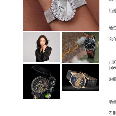
始
通
念在
司
间
的
助他
看