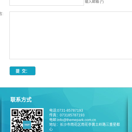
输入邮箱 (*)
言:
联系方式
电话:0731-85787193
传真：073185787193
电邮:info@themepark.com.cn
地址：长沙市雨花区雨花亭黄土岭路三重星都
心