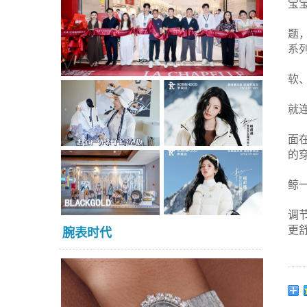
宝
题
系
软
就
面
的
鲸
调
更
腕表时代