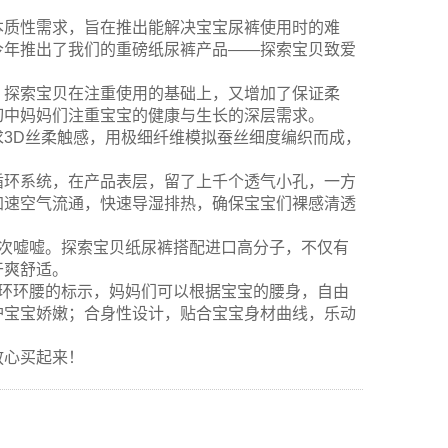
本质性需求，旨在推出能解决宝宝尿裤使用时的难
今年推出了我们的重磅纸尿裤产品——探索宝贝致爱
，探索宝贝在注重使用的基础上，又增加了保证柔
切中妈妈们注重宝宝的健康与生长的深层需求。
3D丝柔触感，用极细纤维模拟蚕丝细度编织而成，
循环系统，在产品表层，留了上千个透气小孔，一方
加速空气流通，快速导湿排热，确保宝宝们裸感清透
5次嘘嘘。探索宝贝纸尿裤搭配进口高分子，不仅有
干爽舒适。
3环环腰的标示，妈妈们可以根据宝宝的腰身，自由
护宝宝娇嫩；合身性设计，贴合宝宝身材曲线，乐动
放心买起来！