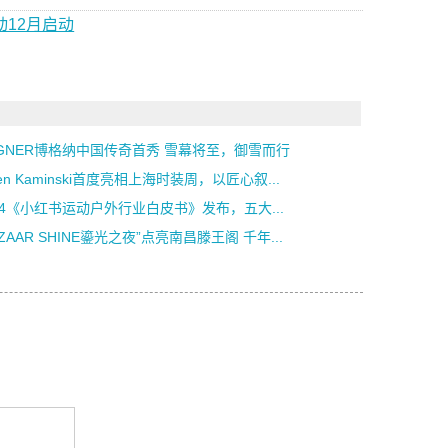
动12月启动
GNER博格纳中国传奇首秀 雪幕将至，御雪而行
len Kaminski首度亮相上海时装周，以匠心叙...
24《小红书运动户外行业白皮书》发布，五大...
AZAAR SHINE鎏光之夜”点亮南昌滕王阁 千年...