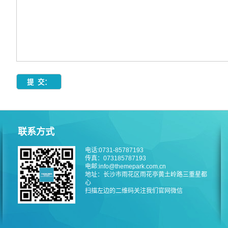
联系方式
电话:0731-85787193
传真：073185787193
电邮:info@themepark.com.cn
地址：长沙市雨花区雨花亭黄土岭路三重星都
心
扫描左边的二维码关注我们官网微信