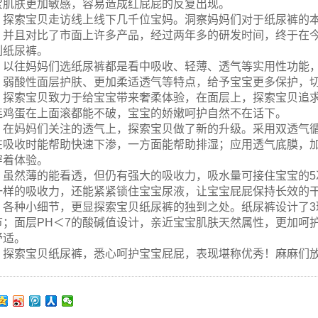
宝肌肤更加敏感，容易造成红屁屁的反复出现。
探索宝贝走访线上线下几千位宝妈。洞察妈妈们对于纸尿裤的
，并且对比了市面上许多产品，经过两年多的研发时间，终于在
列纸尿裤。
以往妈妈们选纸尿裤都是看中吸收、轻薄、透气等实用性功能
、弱酸性面层护肤、更加柔适透气等特点，给予宝宝更多保护，
探索宝贝致力于给宝宝带来奢柔体验，在面层上，探索宝贝追求
连鸡蛋在上面滚都能不破，宝宝的娇嫩呵护自然不在话下。
在妈妈们关注的透气上，探索宝贝做了新的升级。采用双透气
在吸收时能帮助快速下渗，一方面能帮助排湿；应用透气底膜，
穿着体验。
虽然薄的能看透，但仍有强大的吸收力，吸水量可接住宝宝的
一样的吸收力，还能紧紧锁住宝宝尿液，让宝宝屁屁保持长效的
各种小细节，更显探索宝贝纸尿裤的独到之处。纸尿裤设计了
节；面层PH＜7的酸碱值设计，亲近宝宝肌肤天然属性，更加呵
舒适。
探索宝贝纸尿裤，悉心呵护宝宝屁屁，表现堪称优秀！麻麻们