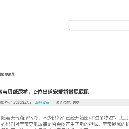
热门搜索：
娇嫩屁屁肌
索宝贝纸尿裤，C位出道宠爱娇嫩屁屁肌
布时间：2020/12/03
品牌资讯
浏览次数：960
随着天气渐渐转冷，不少妈妈们已经开始囤积“过冬物资”。尤
，妈妈们对宝宝穿纸尿裤是否会闷产生了新的担忧。宝宝屁屁的