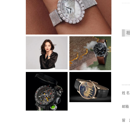
姓 
邮箱
留 