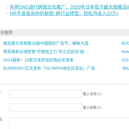
:
利用SNS进行跨国文化推广，2020年日本官方最大规模活
:
HR不会告诉你的秘密: 跨行业转型，轻松月收入10万+
相关推荐
御品膏方亮相第28届中国国际广告节，蝉联大国...
BO
德芙焕新全球愿景“尽愉悦之力”并正式启动“她...
He
2024最新！10款日本药妆好物必买清单
20
BURBERRY正式发布「OLYMPIA埃伦匹亚包」广告...
“B
名：
输入名称 (*)
输入邮箱 (*)
言: