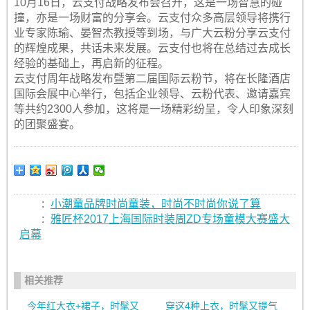
10月16日，云支付战略发布会召开，这是一场智慧的碰
撞，亦是一场财富的分享会。云支付众多高层领导将携行
业专家陈瑜、晏智杰教授等到场，与广大云粉分享云支付
的辉煌成果，共话未来发展。云支付也将在总结过去成长
经验的基础上，再启新的征程。
云支付周年战略发布暨第二届国际云粉节，将在长隆酒店
国际会展中心举行，包括企业领导、云粉代表、邀请嘉宾
等共约2300人参加，这将是一场精彩纷呈，令人印象深刻
的团聚盛宴。
:
小潮童品牌时尚童装，时尚不时尚你说了算
:
雅匠杯2017上海国际时装周ZD专场童模大赛盛大
启幕
相关推荐
今年红大衣+裙子，时髦又
穿这4种上衣，时髦又提气