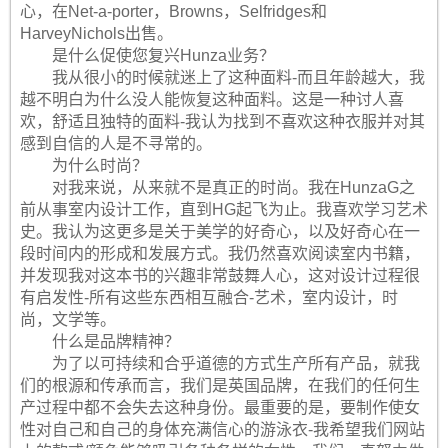
心，在Net-a-porter，Browns，Selfridges和
HarveyNichols出售。
是什么促使您复兴Hunza业务？
我从很小的时候就迷上了这种面料-而且年龄越大，我
越不明白为什么没人能恢复这种面料。这是一种讨人喜
欢，舒适且独特的面料-我认为找到不喜欢这种衣服并对其
感到自信的人是不寻常的。
为什么时尚？
对我来说，从来就不是真正的时尚。我在HunzaG之
前从事室内设计工作，直到HG起飞为止。我喜欢学习艺术
史。我认为这更多是关于美学的好奇心，以及好奇心在一
段时间内的形成和发展方式。我仍然喜欢阅读室内书籍，
并发现我对这本书的兴趣非常鼓舞人心，这对设计过程很
有启发性-所有这些东西相互融合-艺术，室内设计，时
尚，文学等。
什么是品牌精神？
为了以可持续和合乎道德的方式生产所有产品，就我
们的根源和传承而言，我们是英国品牌，在我们的任何生
产过程中都不会失去这种身份。最重要的是，要制作使女
性对自己和自己的身体充满信心的游泳衣-我希望我们网站