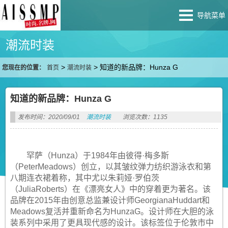
导航菜单
潮流时装
>
>
知道的新品牌：Hunza G
您现在的位置：
首页
潮流时装
知道的新品牌：Hunza G
发布时间：2020/09/01
潮流时装
浏览次数：1135
罕萨（Hunza）于1984年由彼得·梅多斯
（PeterMeadows）创立，以其皱纹弹力纺织游泳衣和第
八期连衣裙着称，其中尤以朱莉娅·罗伯茨
（JuliaRoberts）在《漂亮女人》中的穿着更为著名。该
品牌在2015年由创意总监兼设计师GeorgianaHuddart和
Meadows复活并重新命名为HunzaG。设计师在大胆的泳
装系列中采用了更具现代感的设计。该标签位于伦敦市中