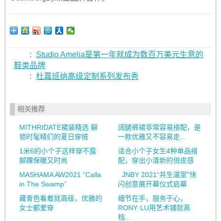
:
Studio Amelia是第一年就成为数百万美元生意的
鞋类品牌
:
杜嘉班纳高级定制系列发布秀
相关推荐
MITHRIDATE裙装精选 解
阔腿裤裙非常容易搭配，是
锁时髦精们的夏日穿搭
一款优雅又不容易走...
1米6的小个子这样穿不露
适合小个子女生4种单品搭
脚踝保暖又时尚
配，穿出小清新的俏皮感
MASHAMA AW2021 “Calla
JNBY 2021“共生温室”快
in The Swamp”
闪创意展开幕仪式启幕
藏青色看着就高级，优雅的
细节在手，服务于心，
女士都爱穿
RONY·LU用艺术铺就高
档...