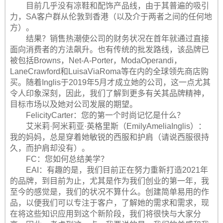
目前几乎没有凉鞋和配饰产品线，由于其普遍的吸引
力，SA客户群从伦敦到香港（以及介于两者之间的任何地
方）。
结果？销售热潮使公司的财务状况在首年就通过直接
面向消费者的方法飙升。也有传统的批发路线，该品牌已
被包括Browns，Net-A-Porter，ModaOperandi，
LaneCrawford和LuisaViaRoma等在内的全球领先商店购
买。随着Inglis于2019年5月才成立她的公司，这一点尤其
令人印象深刻，因此，我们了解到更多有关其品牌精神，
目标市场以及她对公司发展的期望。
FelicityCarter：您的第一个时尚记忆是什么？
艾米莉·阿米莉亚·英格里斯（EmilyAmeliaInglis）：
我的妈妈，总是穿着她敏锐的西服和护肩（请说西服很持
久，而护肩却没有）。
FC：您如何总结美学？
EAI：有趣的是，我们目前正在努力重新打造2021年
的品牌，到目前为止，尤其是作为我们创业的第一年，我
至今的感觉是，我们的状况不算什么。创建简单易用的作
品，以便我们可以专注于客户，了解她的需求和需求，现
在将这些知识应用到这个新阶段，我们将很快与大家分