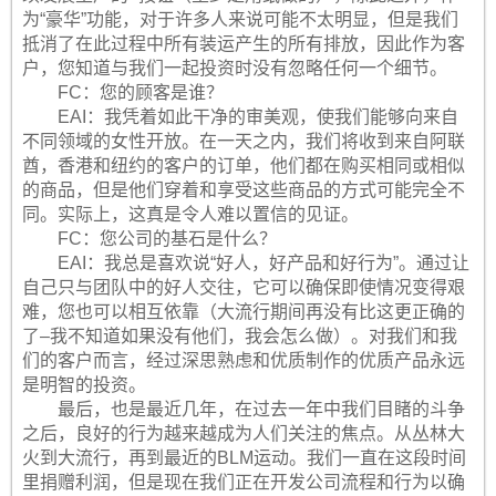
为“豪华”功能，对于许多人来说可能不太明显，但是我们
抵消了在此过程中所有装运产生的所有排放，因此作为客
户，您知道与我们一起投资时没有忽略任何一个细节。
FC：您的顾客是谁？
EAI：我凭着如此干净的审美观，使我们能够向来自
不同领域的女性开放。在一天之内，我们将收到来自阿联
酋，香港和纽约的客户的订单，他们都在购买相同或相似
的商品，但是他们穿着和享受这些商品的方式可能完全不
同。实际上，这真是令人难以置信的见证。
FC：您公司的基石是什么？
EAI：我总是喜欢说“好人，好产品和好行为”。通过让
自己只与团队中的好人交往，它可以确保即使情况变得艰
难，您也可以相互依靠（大流行期间再没有比这更正确的
了–我不知道如果没有他们，我会怎么做）。对我们和我
们的客户而言，经过深思熟虑和优质制作的优质产品永远
是明智的投资。
最后，也是最近几年，在过去一年中我们目睹的斗争
之后，良好的行为越来越成为人们关注的焦点。从丛林大
火到大流行，再到最近的BLM运动。我们一直在这段时间
里捐赠利润，但是现在我们正在开发公司流程和行为以确