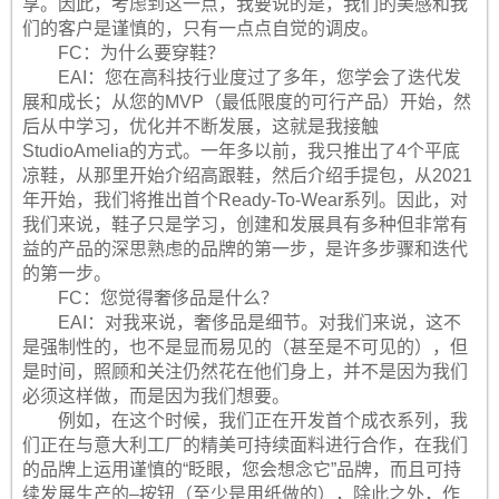
享。因此，考虑到这一点，我要说的是，我们的美感和我
们的客户是谨慎的，只有一点点自觉的调皮。
FC：为什么要穿鞋？
EAI：您在高科技行业度过了多年，您学会了迭代发
展和成长；从您的MVP（最低限度的可行产品）开始，然
后从中学习，优化并不断发展，这就是我接触
StudioAmelia的方式。一年多以前，我只推出了4个平底
凉鞋，从那里开始介绍高跟鞋，然后介绍手提包，从2021
年开始，我们将推出首个Ready-To-Wear系列。因此，对
我们来说，鞋子只是学习，创建和发展具有多种但非常有
益的产品的深思熟虑的品牌的第一步，是许多步骤和迭代
的第一步。
FC：您觉得奢侈品是什么？
EAI：对我来说，奢侈品是细节。对我们来说，这不
是强制性的，也不是显而易见的（甚至是不可见的），但
是时间，照顾和关注仍然花在他们身上，并不是因为我们
必须这样做，而是因为我们想要。
例如，在这个时候，我们正在开发首个成衣系列，我
们正在与意大利工厂的精美可持续面料进行合作，在我们
的品牌上运用谨慎的“眨眼，您会想念它”品牌，而且可持
续发展生产的–按钮（至少是用纸做的），除此之外，作