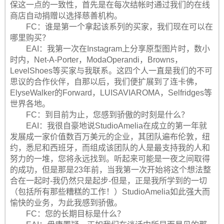
保这一点的一致性，首先是在每次结帐时通过我们的在线
商店自动捐赠以选择慈善机构。
FC：谁是第一个拿起该系列的买家，我们现在可以在
哪里购买？
EAI：我第一次在Instagram上分享原型图片时，数小
时内，Net-A-Porter，ModaOperandi，Browns，
LevelShoes等买家与我联系。这四个人一直是我们的不可
思议的合作伙伴，自那以后，我们便扩展到了连卡佛，
ElyseWalker的Forward，LUISAVIAROMA，Selfridges等
世界各地。
FC：到目前为止，您感到骄傲的时刻是什么？
EAI：我很自豪地说StudioAmelia在成立的第一年就
发展成一家价值数百万美元的企业，其团队遍布伦敦，纽
约，悉尼和西班牙，而组成该团队的人是最支持我的人和
努力的一堆，您将永远找到。听起来可能是一夜之间取得
的成功，但是那是23年前，当我第一次开始将这个想法整
合在一起时-我仍然只是起步-但是，正是我所学到的一切
（包括所有那些糟糕的工作！）StudioAmelia如此强大而
愉快的业务，为此我感到骄傲。
FC：您的长期目标是什么？