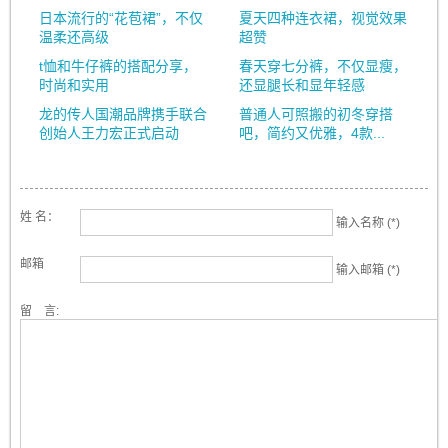
日本流行的“花苞裙”，不仅
夏天四种连衣裙，视觉效果
温柔还高级
超赞
t恤和牛仔裤的搭配分享，
春天穿七分裤，不仅显瘦，
时尚和实用
还显腿长和显年轻感
龙的传人国潮品牌携手联合
普通人可照搬的初冬穿搭
创始人王力宏正式启动
吧，简约又优雅，4款...
姓 名：
输入名称 (*)
邮箱
输入邮箱 (*)
留 言: