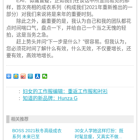
EAI：毋庸置疑，正如我们在谈话中所显而易见的那
样，首次亮相的成衣系列（构成我们2021年重新推出的一
部分）对我们来说将是来年的重要时刻。
除此之外，最重要的是，我认为自己和我的团队都花
点时间喘口气，盘点一下，并给自己一个当之无愧的轻
拍，这是当务之急。
赶上势头并问“下一步是什么？”很容易。但我认为，
您必须花时间了解什么有效，什么无效，不仅要增长，还
要有效，高效地增长。
:
妇女的工作服编辑：重返工作服和衬衫
:
知道的新品牌：Hunza G
相关推荐
BOSS 2021秋冬高级成衣
30女人学她这样打扮：既
系列 未来已至
时髦显瘦，又真实不做...