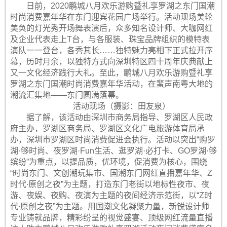
日前，2020鹏城八月欢乐游购暨礼享罗湖之东门国潮
时尚消费嘉年华在东门迎宾花园广场举行。活动现场美轮
美奂的灯光秀开场舞表演后，众多知名设计师、大咖网红
及企业代表走上T台，与各服装、珠宝品牌组织的模特表
演队一一登台，各秀其长……独特魅力亮相下正式拉开序
幕，历时月余，以独特方式向深圳特区四十周年庆典献上
又一文化经济践行大礼。至此，鹏城八月欢乐游购暨礼享
罗湖之东门国潮时尚消费嘉年华活动，在蜚声南粤大地的
潮流汇集地——东门圆满落幕。
活动现场（摄影：田友泉）
据了解，该活动由深圳市商务局指导、罗湖区人民政
府主办，罗湖区商务局、罗湖区文化广电旅游体育局承
办，深圳市罗湖区时尚消费促进会执行。活动以突出“购罗
湖·够时尚、夜罗湖·Fun生活、逛罗湖·必打卡、GO罗湖·够
缤纷”为重点，以提品质，优环境，促消费为核心，围绕
“时尚东门、文创潮玩集市、国潮东门网红直播嘉年华、Z
时代∙原创之夜”为主题，打造东门老街以地标性夜市、夜
游、夜娱、夜购、夜演为主题的夜间经济示范街，以“Z时
代∙原创之夜”为主题。用国潮文化凝聚力量，新锐设计师
专业铸就品牌，精彩纷呈的视觉盛宴、顶级网红流量直播