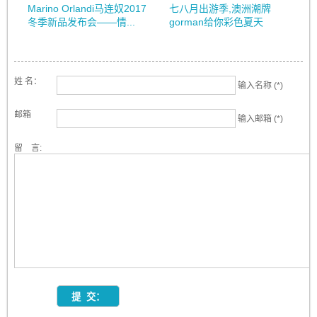
Marino Orlandi马连奴2017
七八月出游季,澳洲潮牌
冬季新品发布会——情...
gorman给你彩色夏天
姓 名：
输入名称 (*)
邮箱
输入邮箱 (*)
留 言: