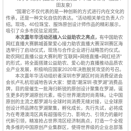
田友泉）
“国潮它不仅代表的是一种创新的方式进行内在文化的
传承，还是一种文化自信的表达。”活动相关单位负责人介
绍。现场，40位珠宝、服饰原创设计师作品的精彩展示，
吸引了众多市民驻足观赏。
本次嘉年华活动还植入公益助农之亮点，
有中国助农
网红直播大赛鹏城荟聚爱心接力助农直播大赛深圳赛区海
选举行了启动仪式，现场与合作企业进行战略签约仪式。
助农网红直播公益大赛利用“互联网+网络直播+网红经济”
的形式，将全面搭建公益助农、爱心助力直播推动品质农
业产业发展，积极响应国家2020年决胜脱贫攻坚的号召。
本次嘉年华活动组织者深圳市罗湖区时尚消费促进会
会长卢礼杭坦诚地告诉大家：塑造“潮深圳·夜罗湖”消费品
牌，目的是催生一批海归新锐的原创设计聚集在罗湖，诞
生更多的罗湖原创元素，吸引世界潮流时尚青昧。让中国
原创的主流之都罗湖与全球时尚消费无缝对接，让全球原
创设计师品牌在罗湖聚集，孵化成长，先行先试，必将成
为在粤港澳湾区具有超强吸引力、影响力、引领力的最时
代新引领，精准抢占世界湾区经济制高点，打造一个全视
角多维的中国原创产业集群区，使得世界级的企业总部落