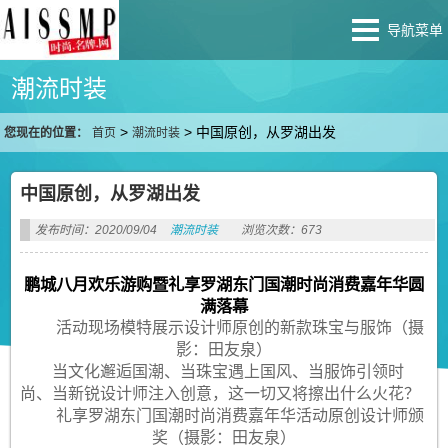
导航菜单
潮流时装
>
>
中国原创，从罗湖出发
您现在的位置：
首页
潮流时装
中国原创，从罗湖出发
发布时间：2020/09/04
潮流时装
浏览次数：673
鹏城八月欢乐游购暨礼享罗湖东门国潮时尚消费嘉年华圆
满落幕
活动现场模特展示设计师原创的新款珠宝与服饰（摄
影：田友泉）
当文化邂逅国潮、当珠宝遇上国风、当服饰引领时
尚、当新锐设计师注入创意，这一切又将擦出什么火花？
礼享罗湖东门国潮时尚消费嘉年华活动原创设计师颁
奖（摄影：田友泉）