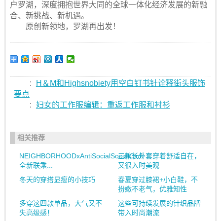
户罗湖，深度拥抱世界大同的全球一体化经济发展的新融
合、新挑战、新机遇。
原创新领地，罗湖再出发！
:
H＆M和Highsnobiety用空白钉书针诠释街头服饰
要点
:
妇女的工作服编辑：重返工作服和衬衫
相关推荐
NEIGHBORHOODxAntiSocialSocialClub
三款长外套穿着舒适自在，
全新联乘...
又很入时美观
冬天的穿搭显瘦的小技巧
春夏穿过膝裙+小白鞋，不
扮嫩不老气，优雅知性
多穿这四款单品，大气又不
这些可持续发展的针织品牌
失高级感！
带入时尚潮流