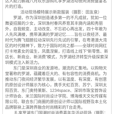
达人助力鹏城八月欢乐游购礼享罗湖活动夜间消费盛宴名
片的打造。
活动现场模特展示新款服装（摄影：田友泉）
罗湖，作为深圳创造诸多第一的不凡成就，犹如一位
舞姿招展的少女，深圳渔村春风养育其丰旖内涵和秀丽
外，自我蜕变、主动改变、不忘初心再出发，四十年敢为
人先风满楼，携带满满的罗湖记忆……旨在以夜经济、最
时代为腾飞翅膀拉动深圳先行先试的引擎，在粤港澳大湾
区的时代精神下，致力于国际时尚之都——全球时尚网红
打卡地素女的诞生，凤凰涅槃，打造线上线下“新零售、新
店长、新商业、新消费”模式，为罗湖经济转型升级探索深
圳模式注入新活力。
东门是深圳商业的发源地，潮流的汇集地。以购物天
堂著称的罗湖，蕴藏着巨大的、有包容性的消费商机。为
推动东门夜间经济繁华发展，以有温度、有深度、有创意
的原创设计师展示为核心，携手天虹百货、苏宁、深圳太
阳百货、东门奥特莱斯、1234space、深圳市珠宝首饰设
计师协会、米兰国际时尚设计学院、博海维天文化传媒有
限公司、联合东门商圈的原创设计师以国际视野及本土化
品牌联袂上演跨界融合时尚精彩的T台走秀。
礼享罗湖东门国潮时尚消费嘉年华活动现场（摄影：