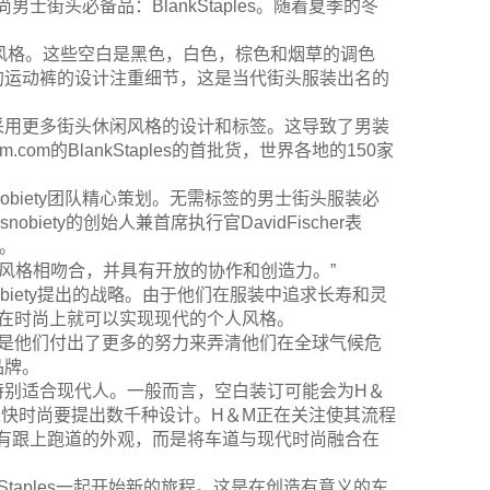
男士街头必备品：BlankStaples。随着夏季的冬
的风格。这些空白是黑色，白色，棕色和烟草的调色
的运动裤的设计注重细节，这是当代街头服装出名的
采用更多街头休闲风格的设计和标签。这导致了男装
m的BlankStaples的首批货，世界各地的150家
obiety团队精心策划。无需标签的男士街头服装必
ety的创始人兼首席执行官DavidFischer表
生。
着装风格相吻合，并具有开放的协作和创造力。”
snobiety提出的战略。由于他们在服装中追求长寿和灵
在时尚上就可以实现现代的个人风格。
但是他们付出了更多的努力来弄清他们在全球气候危
品牌。
特别适合现代人。一般而言，空白装订可能会为H＆
快时尚要提出数千种设计。H＆M正在关注使其流程
乎并没有跟上跑道的外观，而是将车道与现代时尚融合在
nkStaples一起开始新的旅程。这是在创造有意义的东