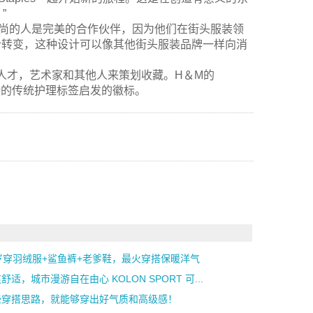
”
“高尚的人是完美的合作伙伴，因为他们在街头服装领
计转变，这种设计可以像其他街头服装品牌一样向消
合作，吸引人才，艺术家和其他人来策划收藏。H＆M的
ty设计的传统护理标签启发的徽标。
岁穿羽绒服+鲨鱼裤+老爹鞋，最火穿搭保暖洋气
舒适，城市漫游自在由心 KOLON SPORT 可...
些穿搭思路，就能够穿出好气质和高级感！