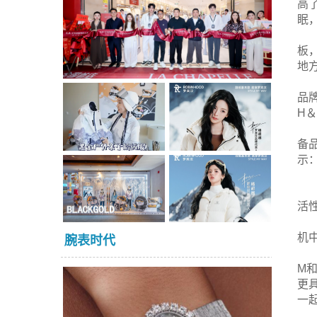
高了
眠
板
地
品牌
H
备品
示：
活
机
腕表时代
M
更
一