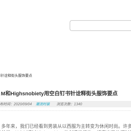
热门搜索：
白钉书针诠释街头服饰要点
＆M和Highsnobiety用空白钉书针诠释街头服饰要点
布时间：2020/09/04
潮流时装
浏览次数：1340
多年来，我们已经看到男装从以西服为主转变为休闲时尚。许