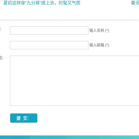
夏初这样穿“九分裤”搭上衣，时髦又气质
春
名：
输入名称 (*)
输入邮箱 (*)
言: