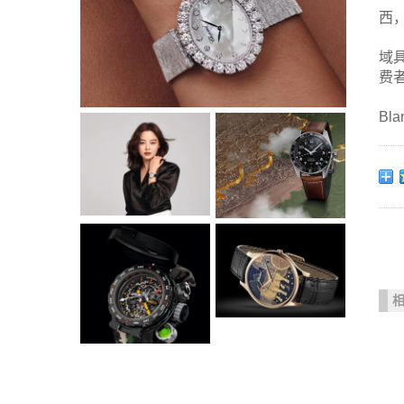
西
域
费
Bl