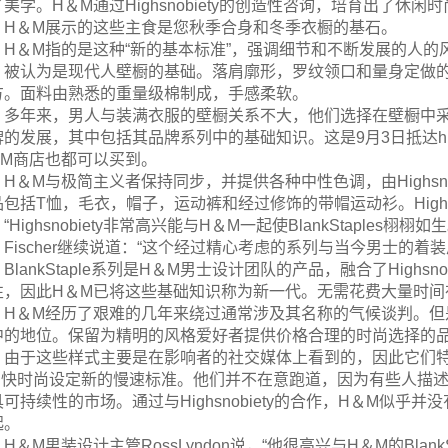
美学。H＆M通过Highsnobiety的创造性咨询，培育出了休闲时尚
，H＆M展示的这些主食是您秋季合身和冬季衣橱的基石。
H＆M指的是这种“新的基本标准”，强调细节和不断发展的人
，被认为是现代人壁橱的基础。落肩廓形，罗纹领口和量身定做
方。面料由熟悉的重量级棉制成，手感柔软。
多年来，男人与装满衣服的壁橱关系不大，他们选择在壁橱中
的发展，其中包括其品牌系列中的基础知识。这是9月3日抵达hm.co
＆M商店也都可以买到。
H＆M与极简主义者保持同步，并提供各种中性色调，由Highsn
包括T恤，毛衣，帽子，运动裤和经过修饰的带帽运动衫。Highsnobi
“Highsnobiety非常高兴能与H＆M一起使BlankStaples栩栩如
Fischer继续说道：“这个经过精心考虑的系列与当今男士的
BlankStaple系列是H＆M男士设计团队的产品，融合了High
性，因此H＆M已将这些基础知识称为新一代。无需花费大量时间
H＆M经历了艰难的几年来绕过通常涉及其名称的气候谈判。
中的地位。保留为精明的风格爱好者提供价格合理的时尚选择的
由于这些样式主要是在影响者的社交媒体上看到的，因此它们
和快时尚设定新的慢速标准。他们并不在意跑道，因为有些人描述
具可持续性的市场。通过与Highsnobiety的合作，H＆M似
起。
H＆M男装设计主管RossLyndon说，“他很高兴与H＆M的Bla