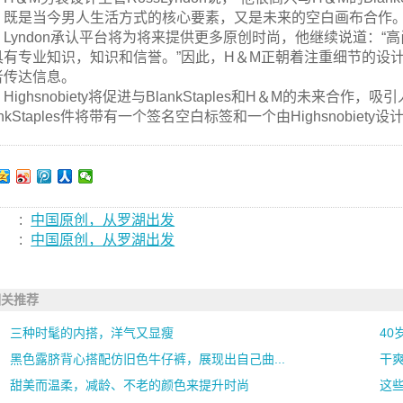
，既是当今男人生活方式的核心要素，又是未来的空白画布合作。
Lyndon承认平台将为将来提供更多原创时尚，他继续说道：
具有专业知识，知识和信誉。”因此，H＆M正朝着注重细节的设
者传达信息。
Highsnobiety将促进与BlankStaples和H＆M的未来
ankStaples件将带有一个签名空白标签和一个由Highsnobie
:
中国原创，从罗湖出发
:
中国原创，从罗湖出发
相关推荐
三种时髦的内搭，洋气又显瘦
40
黑色露脐背心搭配仿旧色牛仔裤，展现出自己曲...
干爽
甜美而温柔，减龄、不老的颜色来提升时尚
这