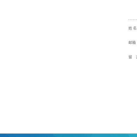
姓 
邮箱
留 