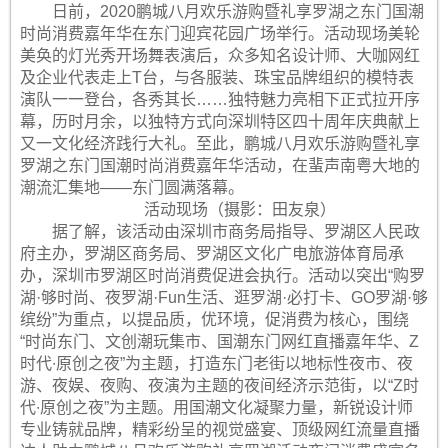
日前，2020鹏城八月欢乐游购暨礼享罗湖之东门国潮
时尚消费嘉年华在东门迎宾花园广场举行。活动现场美轮
美奂的灯光秀开场舞表演后，众多知名设计师、大咖网红
及企业代表走上T台，与各服装、珠宝品牌组织的模特表
演队一一登台，各秀其长……独特魅力亮相下正式拉开序
幕，历时月余，以独特方式向深圳特区四十周年庆典献上
又一文化经济践行大礼。至此，鹏城八月欢乐游购暨礼享
罗湖之东门国潮时尚消费嘉年华活动，在蜚声南粤大地的
潮流汇集地——东门圆满落幕。
活动现场（摄影：田友泉）
据了解，该活动由深圳市商务局指导、罗湖区人民政
府主办，罗湖区商务局、罗湖区文化广电旅游体育局承
办，深圳市罗湖区时尚消费促进会执行。活动以突出“购罗
湖·够时尚、夜罗湖·Fun生活、逛罗湖·必打卡、GO罗湖·够
缤纷”为重点，以提品质，优环境，促消费为核心，围绕
“时尚东门、文创潮玩集市、国潮东门网红直播嘉年华、Z
时代∙原创之夜”为主题，打造东门老街以地标性夜市、夜
游、夜娱、夜购、夜演为主题的夜间经济示范街，以“Z时
代∙原创之夜”为主题。用国潮文化凝聚力量，新锐设计师
专业铸就品牌，精彩纷呈的视觉盛宴、顶级网红流量直播