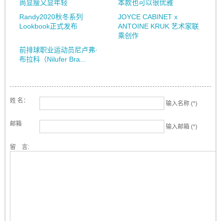
尚显瘦又显年轻
本款也可以很优雅
Randy2020秋冬系列
JOYCE CABINET x
Lookbook正式发布
ANTOINE KRUK 艺术家联
乘创作
前排球职业运动员尼卢弗·
布拉科（Nilufer Bra...
姓 名：
输入名称 (*)
邮箱
输入邮箱 (*)
留 言: