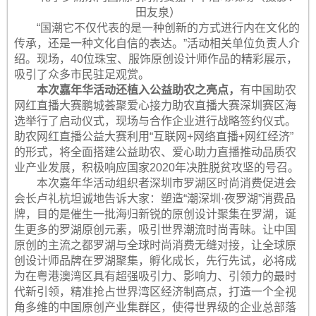
田友泉）
“国潮它不仅代表的是一种创新的方式进行内在文化的
传承，还是一种文化自信的表达。”活动相关单位负责人介
绍。现场，40位珠宝、服饰原创设计师作品的精彩展示，
吸引了众多市民驻足观赏。
本次嘉年华活动还植入公益助农之亮点，
有中国助农
网红直播大赛鹏城荟聚爱心接力助农直播大赛深圳赛区海
选举行了启动仪式，现场与合作企业进行战略签约仪式。
助农网红直播公益大赛利用“互联网+网络直播+网红经济”
的形式，将全面搭建公益助农、爱心助力直播推动品质农
业产业发展，积极响应国家2020年决胜脱贫攻坚的号召。
本次嘉年华活动组织者深圳市罗湖区时尚消费促进会
会长卢礼杭坦诚地告诉大家：塑造“潮深圳·夜罗湖”消费品
牌，目的是催生一批海归新锐的原创设计聚集在罗湖，诞
生更多的罗湖原创元素，吸引世界潮流时尚青昧。让中国
原创的主流之都罗湖与全球时尚消费无缝对接，让全球原
创设计师品牌在罗湖聚集，孵化成长，先行先试，必将成
为在粤港澳湾区具有超强吸引力、影响力、引领力的最时
代新引领，精准抢占世界湾区经济制高点，打造一个全视
角多维的中国原创产业集群区，使得世界级的企业总部落