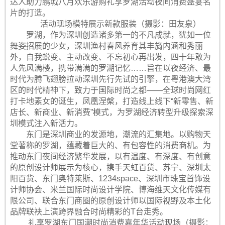
达人助力鹏城八月欢乐游购礼享罗湖活动夜间消费盛宴名
片的打造。
活动现场模特展示新款服装（摄影：田友泉）
罗湖，作为深圳创造诸多第一的不凡成就，犹如一位
舞姿招展的少女，深圳渔村春风养育其丰旖内涵和秀丽
外，自我蜕变、主动改变、不忘初心再出发，四十年敢为
人先风满楼，携带满满的罗湖记忆……旨在以夜经济、最
时代为腾飞翅膀拉动深圳先行先试的引擎，在粤港澳大湾
区的时代精神下，致力于国际时尚之都——全球时尚网红
打卡地素女的诞生，凤凰涅槃，打造线上线下“新零售、新
店长、新商业、新消费”模式，为罗湖经济转型升级探索深
圳模式注入新活力。
东门是深圳商业的发源地，潮流的汇集地。以购物天
堂著称的罗湖，蕴藏着巨大的、有包容性的消费商机。为
推动东门夜间经济繁华发展，以有温度、有深度、有创意
的原创设计师展示为核心，携手天虹百货、苏宁、深圳太
阳百货、东门奥特莱斯、1234space、深圳市珠宝首饰设
计师协会、米兰国际时尚设计学院、博海维天文化传媒有
限公司、联合东门商圈的原创设计师以国际视野及本土化
品牌联袂上演跨界融合时尚精彩的T台走秀。
礼享罗湖东门国潮时尚消费嘉年华活动现场（摄影：