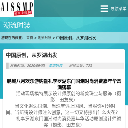
导航菜单
潮流时装
>
>
中国原创，从罗湖出发
您现在的位置：
首页
潮流时装
中国原创，从罗湖出发
发布时间：2020/09/05
潮流时装
浏览次数：723
鹏城八月欢乐游购暨礼享罗湖东门国潮时尚消费嘉年华圆
满落幕
活动现场模特展示设计师原创的新款珠宝与服饰（摄
影：田友泉）
当文化邂逅国潮、当珠宝遇上国风、当服饰引领时
尚、当新锐设计师注入创意，这一切又将擦出什么火花？
礼享罗湖东门国潮时尚消费嘉年华活动原创设计师颁
奖（摄影：田友泉）