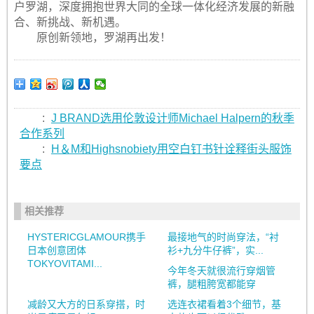
户罗湖，深度拥抱世界大同的全球一体化经济发展的新融
合、新挑战、新机遇。
原创新领地，罗湖再出发！
:
J BRAND选用伦敦设计师Michael Halpern的秋季
合作系列
:
H＆M和Highsnobiety用空白钉书针诠释街头服饰
要点
相关推荐
HYSTERICGLAMOUR携手
最接地气的时尚穿法，“衬
日本创意团体
衫+九分牛仔裤”，实...
TOKYOVITAMI...
今年冬天就很流行穿烟管
裤，腿粗胯宽都能穿
减龄又大方的日系穿搭，时
选连衣裙看着3个细节，基