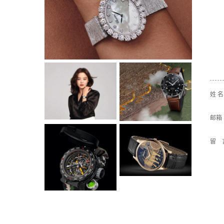
姓 
邮箱
留 