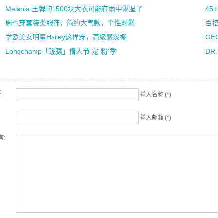
Melania 王牌的1500块大衣可能在雨中淋湿了
4
周也穿套装类服饰，简约大气款，个性时髦
百
学欧美女明星Hailey这样穿，高级感爆棚
GE
Longchamp「珑骧」情人节 宠“粉”季
DR
名：
输入名称 (*)
输入邮箱 (*)
言: