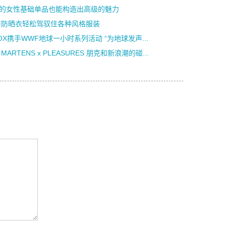
5+的女性基础单品也能构造出高级的魅力
搭防晒衣轻松驾驭住各种风格服装
OX携手WWF地球一小时系列活动 “为地球发声...
. MARTENS x PLEASURES 朋克和新浪潮的碰...