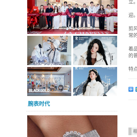
立
迎
剪
常
着
的
特
腕表时代