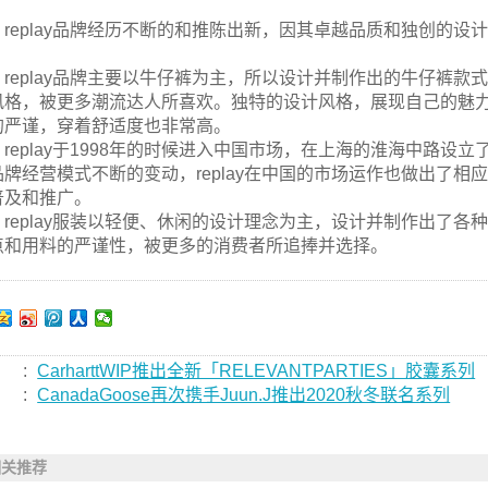
。
replay品牌经历不断的和推陈出新，因其卓越品质和独创的
。
replay品牌主要以牛仔裤为主，所以设计并制作出的牛仔裤
风格，被更多潮流达人所喜欢。独特的设计风格，展现自己的魅
的严谨，穿着舒适度也非常高。
replay于1998年的时候进入中国市场，在上海的淮海中路设
品牌经营模式不断的变动，replay在中国的市场运作也做出了相应
普及和推广。
replay服装以轻便、休闲的设计理念为主，设计并制作出了
点和用料的严谨性，被更多的消费者所追捧并选择。
:
CarharttWIP推出全新「RELEVANTPARTIES」胶囊系列
:
CanadaGoose再次携手Juun.J推出2020秋冬联名系列
相关推荐