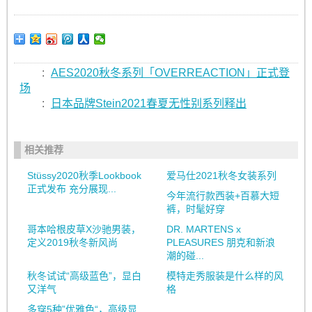
:
AES2020秋冬系列「OVERREACTION」正式登
场
:
日本品牌Stein2021春夏无性别系列释出
相关推荐
Stüssy2020秋季Lookbook
爱马仕2021秋冬女装系列
正式发布 充分展现...
今年流行款西装+百慕大短
裤，时髦好穿
哥本哈根皮草X沙驰男装，
DR. MARTENS x
定义2019秋冬新风尚
PLEASURES 朋克和新浪
潮的碰...
秋冬试试“高级蓝色”，显白
模特走秀服装是什么样的风
又洋气
格
多穿5种”优雅色“，高级显